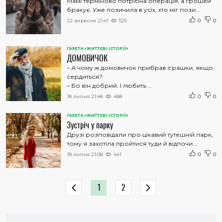
Мамі терміново потрібна операція, а грошей
бракує. Уже позичила в усіх, хто міг пози...
22 вересня 21:41
525
0
0
ГАЗЕТА «ЖИТТЄВІ ІСТОРІЇ»
ДОМОВИЧОК
– А чому ж домовичок прибрав іграшки, якщо
сердиться?
– Бо він добрий. І любить ...
18 липня 21:48
488
0
0
ГАЗЕТА «ЖИТТЄВІ ІСТОРІЇ»
Зустріч у парку
Друзі розповідали про цікавий тутешній парк,
тому я захотіла пройтися туди й відпочи...
18 липня 21:08
441
0
0
1
2