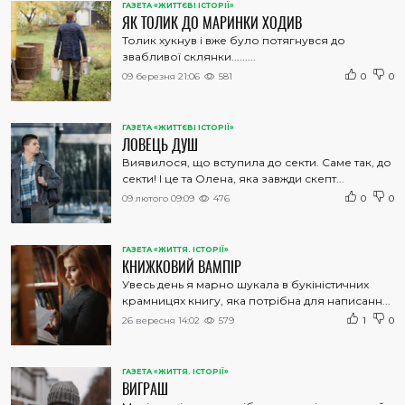
ГАЗЕТА «ЖИТТЄВІ ІСТОРІЇ»
ЯК ТОЛИК ДО МАРИНКИ ХОДИВ
Толик хукнув і вже було потягнувся до
звабливої склянки.........
09 березня 21:06
581
0
0
ГАЗЕТА «ЖИТТЄВІ ІСТОРІЇ»
ЛОВЕЦЬ ДУШ
Виявилося, що вступила до секти. Саме так, до
секти! І це та Олена, яка завжди скепт...
09 лютого 09:09
476
0
0
ГАЗЕТА «ЖИТТЯ. ІСТОРІЇ»
КНИЖКОВИЙ ВАМПІР
Увесь день я марно шукала в букіністичних
крамницях книгу, яка потрібна для написанн...
26 вересня 14:02
579
1
0
ГАЗЕТА «ЖИТТЯ. ІСТОРІЇ»
ВИГРАШ