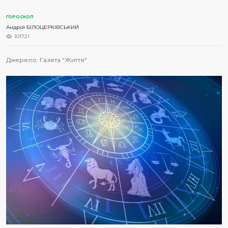
ГОРОСКОП
Андрій БІЛОЦЕРКІВСЬКИЙ
101721
Джерело:
Газета "Життя"