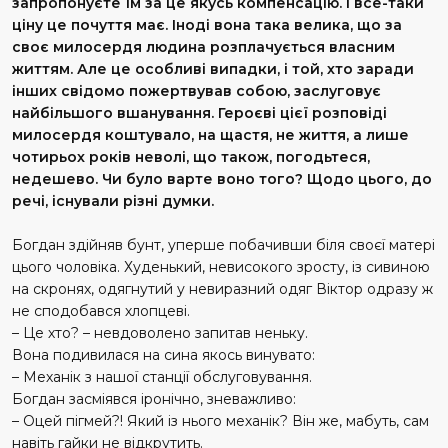
запропонуєте їм за це якусь компенсацію. І все-таки
ціну це почуття має. Іноді вона така велика, що за
своє милосердя людина розплачується власним
життям. Але це особливі випадки, і той, хто заради
інших свідомо пожертвував собою, заслуговує
найбільшого вшанування. Героєві цієї розповіді
милосердя коштувало, на щастя, не життя, а лише
чотирьох років неволі, що також, погодьтеся,
недешево. Чи було варте воно того? Щодо цього, до
речі, існували різні думки.
Богдан здійняв бунт, уперше побачивши біля своєї матері
цього чоловіка. Худенький, невисокого зросту, із сивиною
на скронях, одягнутий у невиразний одяг Віктор одразу ж
не сподобався хлопцеві.
– Це хто? – невдоволено запитав неньку.
Вона подивилася на сина якось винувато:
– Механік з нашої станції обслуговування.
Богдан засміявся іронічно, зневажливо:
– Оцей пігмей?! Який із нього механік? Він же, мабуть, сам
навіть гайки не відкрутить.