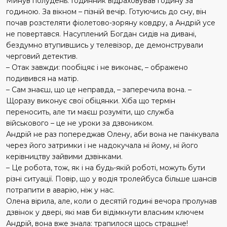
Минув полудень. Годинник відраховував годину за
годиною. За вікном – пізній вечір. Готуючись до сну, він
почав розстеляти фіолетово-зоряну ковдру, а Андрій усе
не повертався. Насуплений Богдан сидів на дивані,
бездумно втупившись у телевізор, де демонст­рували
черговий детектив.
– Отак завжди: пообіцяє і не виконає, – ображено
подивився на матір.
– Сам знаєш, що це неправда, – заперечила вона. –
Щоразу виконує свої обіцянки. Хіба що термін
переносить, але ти маєш розуміти, що служба
військового – це не уроки за дзвоником.
Андрій не раз попереджав Олену, аби вона не панікувала
через його затримки і не надо­кучала ні йому, ні його
керівництву зайвими дзвінками.
– Це робота, тож, як і на будь-якій роботі, можуть бути
різні ситуації. Повір, що у водія тролейбуса більше шансів
потрапити в аварію, ніж у нас.
Олена вірила, але, коли о десятій годині вечора пролунав
дзвінок у двері, які мав би відімкнути власним ключем
Андрій, вона вже знала: трапилося щось страшне!