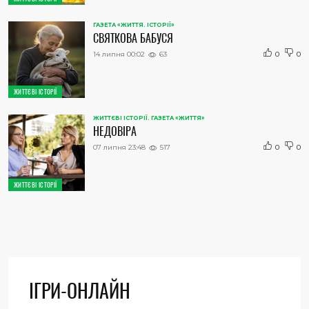
ГАЗЕТА «ЖИТТЯ. ІСТОРІЇ»
СВЯТКОВА БАБУСЯ
14 липня 00:02
63
0
0
ЖИТТЄВІ ІСТОРІЇ
ЖИТТЄВІ ІСТОРІЇ. ГАЗЕТА «ЖИТТЯ»
НЕДОВІРА
07 липня 23:48
517
0
0
ЖИТТЄВІ ІСТОРІЇ
ІГРИ-ОНЛАЙН