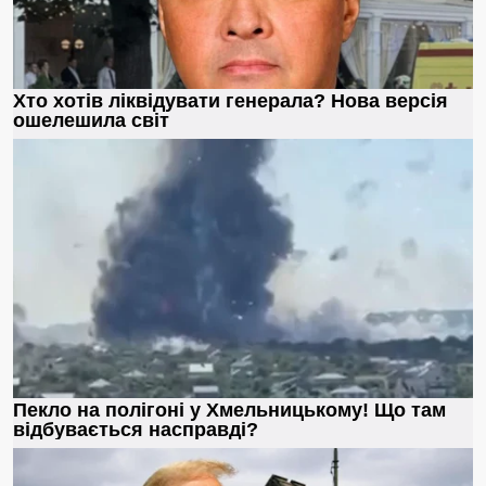
ділитися з нею своїми думками. Перехідний вік, нічого тут
не вдієш.
– Усе це дурниці, які бозна-хто вигадав, – категорично
казала Оленина мати, Ганна Миколаївна. – Чомусь у моєму
дитинстві ніхто не чув про отой перехідний вік. Якщо в
когось нерви починали не слухатися розуму, то існували
дуже помічні ліки: батько чи мати так вріже по одному
місці ременем, що відразу порозумнішаєш.