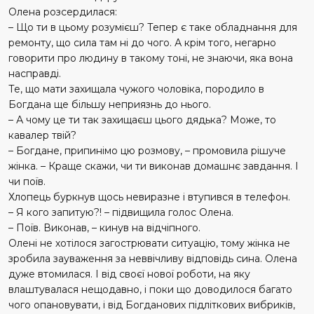
Олена розсердилася:
– Що ти в цьому розумієш? Тепер є таке обладнання для
ремонту, що сила там ні до чого. А крім того, негарно
говорити про людину в такому тоні, не знаючи, яка вона
насправді.
Те, що мати захищала чужого чоловіка, породило в
Богдана ще більшу неприязнь до нього.
– А чому це ти так захищаєш цього дядька? Може, то
кавалер твій?
– Богдане, припинімо цю розмову, – промовила рішуче
жінка. – Краще скажи, чи ти виконав домашнє завдання. І
чи поїв.
Хлопець буркнув щось невиразне і втупився в телефон.
– Я кого запитую?! – підвищила голос Олена.
– Поїв. Виконав, – кинув на відчіпного.
Олені не хотілося загострювати ситуацію, тому жінка не
зробила зауваження за неввічливу відповідь сина. Олена
дуже втомилася. І від своєї нової роботи, на яку
влаштувалася нещодавно, і поки що доводилося багато
чого опановувати, і від Богданових підліткових вибриків,