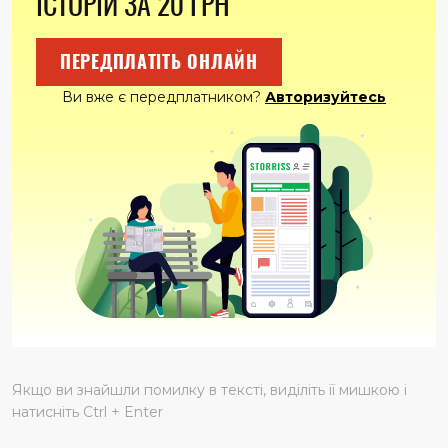
ІСТОРІЙ ЗА 20 ГРН
Богданчиком передивлялися ті нечисленні відео з Анд­
рієм. Чоловік не любив камер, віднікувався, коли хтось
пропонував зняти його, чи й просто забороняв
ПЕРЕДПЛАТІТЬ ОНЛАЙН
фільмувати.
– Я не актор і не модель, – протестував сердито.
Ви вже є передплатником?
Авторизуйтесь
Тепер Олена берегла, як зіницю ока, ті дорогоцінні кадри.
Богдан з гордістю розповідав своїм друзям і
однокласникам, що його татко – офіцер, військовий пілот!
Тепер, коли хлопчик дізнався, що той віддав наказ своєму
бортінженерові катапультуватися, а сам намагався
скерувати літак якнайдалі від житлової зони, вважав його
справжнім ге­роєм. Стіни своєї кімнати Богдан прикрасив
світлинами, на яких був зображений батько, в шухлядах
письмового столу зберігав його речі, зокрема й годинник,
який той чомусь забув удома в день своєї загибелі.
– Ніби навмисно залишив мені, – сумно промовив Богдан,
гладячи рукою поверхню скла.
Олена в той час працювала у шкільній бібліотеці, хоча
Якщо ви знайшли помилку в тексті, виділіть її мишкою і
мала фах бухгалтера. Так склалося, що в місті, куди
натисніть Ctrl + Enter
перевели Анд­рія, вона не змогла влаштуватися за
спеціальністю. Випадково дізналася, що у школі, де