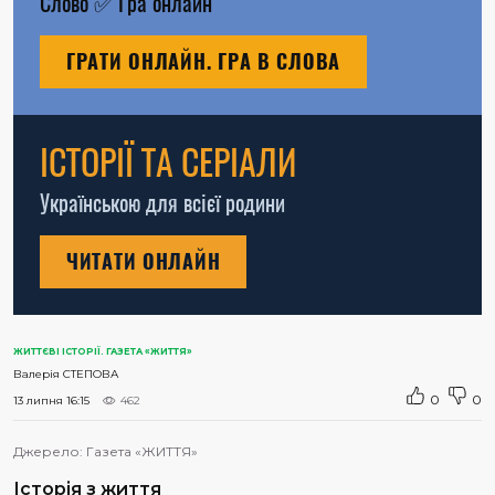
Слово
✅
Гра онлайн
ГРАТИ ОНЛАЙН. ГРА В СЛОВА
ІСТОРІЇ ТА СЕРІАЛИ
Українською для всієї родини
ЧИТАТИ ОНЛАЙН
ЖИТТЄВІ ІСТОРІЇ. ГАЗЕТА «ЖИТТЯ»
Валерія СТЕПОВА
0
0
13 липня 16:15
462
Джерело:
Газета «ЖИТТЯ»
Історія з життя