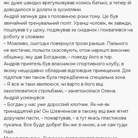
які дуже швидко врегульовував колись батько, а тепер їй
доводилося їх долати із зусиллями.
Андрій загинув два з половиною роки тому. Це був
звичайний тренувальний політ. Уранці чоловік, як завжди,
поцілував її у щоку, подякував за сніданок і поквапився на
роботу зі словами:
– Можливо, сьогодні повернуся трохи раніше. Пального
не вистачає, польоти скасовують, отож нарешті виконаю
обіцянку, яку дав Богданові, – поведу його в тир.
Андріїв приятель був власником спортивного клубу, в
якому нещодавно обладнав відповідне приміщення. Для
підлітків там також була передбачена спеціальна зона.
– Я все ж таки хвилююся, чи варто в його віці
захоплюватися стрільбами, – занепокоїлася Олена.
Андрій усміхнувся:
– Богдан у нас уже дорослий хлопчик. Як-не-як
тринадцятий рік! Он Шевченкові в такому віці вже ягнят
доручали пасти, – пожартував, – а тут якась пластикова
пукалка. Все буде добре! Він же зі мною, а не сам туди
піде.