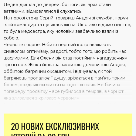
Ледве дійшла до дверей, бо ноги, які враз стали
ватяними, відмовлялися її слухатись.
На порозі стояв Сергій, товариш Андрія зі служби, поруч –
їхній командир та ще якась жінка. Як стало відомо пізніше,
то була медсестра, яку чоловіки завбачливо взяли із
собою.
Червоне і чорне. Нібито перший колір вважають
символом оптимізму, радості, тобто того, що робить нас
щасливими. Для Олени він став постійним нагадуванням
про її горе. Жінка йшла за закритою домовиною Андрія,
оббитою багряним оксамитом, і відчувала, як той
багрянець пропалює її душу, врізається в пам’ять гірким
болем, розділяючи життя на «до» і «після». Не бачила
попереду просвітку – все губилося в темряві, в чорноті,
яка зливалася з криваво-червоним.
Втрачати близьких людей зав­жди боляче. Андрій був для
Олени не просто близьким, рідним – він був коханим.
Чоловік був її повітрям, без якого вона тепер почала
20 НОВИХ ЕКСКЛЮЗИВНИХ
задихатися. Але мала відповідальність перед сином, мала
обов’язки, тому мусила жити. У вільні хвилини вони з