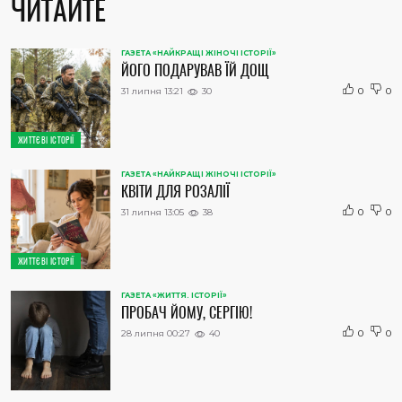
ЧИТАЙТЕ
ГАЗЕТА «НАЙКРАЩІ ЖІНОЧІ ІСТОРІЇ»
ЙОГО ПОДАРУВАВ ЇЙ ДОЩ
31 липня 13:21
30
0
0
ЖИТТЄВІ ІСТОРІЇ
ГАЗЕТА «НАЙКРАЩІ ЖІНОЧІ ІСТОРІЇ»
КВІТИ ДЛЯ РОЗАЛІЇ
31 липня 13:05
38
0
0
ЖИТТЄВІ ІСТОРІЇ
ГАЗЕТА «ЖИТТЯ. ІСТОРІЇ»
ПРОБАЧ ЙОМУ, СЕРГІЮ!
28 липня 00:27
40
0
0