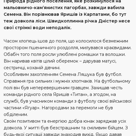
Природа рідного поселення, яке розкинулося на
мальовничо-кам’янистих пагорбах, завжди вабила
Семена. Він порівнював Яришів із Карпатами, бо тут
теж довкола ліси. Швидкоплинна річка Дністер несе
свої стрімкі води неподалік.
Часом хлопець ішов до поля, що колосилося безмежним
простором пшеничного роздолля, милувався крає­видами.
Обабіч того поля росли улюб­лені ромашки та волошки.
Він наривав квітів цілий оберемок – дарував матусі,
сестричці, коханій дівчині.
Особливим захопленням Семена Ляшука був футбол.
Справжня гра сильних і мужніх хлопчаків. На футбольному
полі він був неперевершеним гравцем. Захищав честь
команди рідного села Яришів «Титан», а згодом, на
службі, був учасником команди з футболу своєї військової
частини «Ягуар». Нагородами за перемоги не був
обділеним.
Своїм позитивом та енергією добра юнак заряджав усіх
довкола. У житті був безстрашним та сміливим бійцем. З
будь-якої ситуації завжди знаходив вихід. Якщо давав