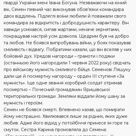
гвардії України імені Івана Богуна. Незважаючи на юний
вік, Семен певний час виконував обов’язки командира
двох відділень. Підлеглі воїни любили й поважали свого
командира за відкритість і добродушність характеру. Він
завжди усміхався, сипав жартами, неначе зернятами,
покращував настрій усім довкола. Щедрим був на добро
та любов. Не боявся випробувань війни, у боях показував
сміливість і відвагу. Побратими казали, що він вселяв у них
бойовий дух. Урядові нагороди – грамоти і подяки
(останньою його нагородили 1 червня 2022 року) свідчать
про військову мужність сміливого бійця. Семенові Ляшуку
дали ще й посмертну нагороду – орден ІІІ ступеня «За
мужність». Іще одне звання хоробрий солдат отримав
посмертно – Почесний громадянин Яришівської
територіальної громади. Земляки віддали йому шану за
мужність і героїзм.
Семен не боявся смерті. Впевнено казав, що помирати
йому нестрашно. Хвилювався лише за рідних, яких дуже
любив. Адже його відхід у потойбіччя принесе їм горе та
смуток. Сестра Карина промовляла до Семена: