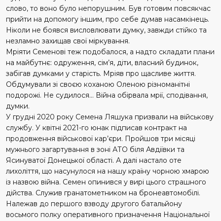
слово, то воно було непорушним. Був готовим повсякчас
прийти на допомогу іншим, про себе думав насамкінець.
Ніколи не боявся висловлювати думку, завжди стійко та
незламно захищав свої міркування.
Мріяти Семенові теж подобалося, а надто складати плани
на майбутнє: одруження, сім’я, діти, власний будинок,
забігав думками у старість. Мріяв про щасливе життя.
Обдумували зі своєю коханою Оленою різноманітні
подорожі. Не судилося… Війна обірвала мрії, сподівання,
думки.
У грудні 2020 року Семена Ляшука призвали на військову
службу. У квітні 2021-го юнак підписав контракт на
продовження військової кар’єри. Пройшов три місяці
мужнього загартування в зоні АТО біля Авдіївки та
Ясинуватої Донецької області. А далі настало оте
лихоліття, що насунулося на нашу краї­ну чорною хмарою
із назвою війна. Семен опинився у вирі цього страшного
дійства. Служив гранатометником на бронеавтомобілі.
Належав до першого взводу другого батальйону
восьмого полку оперативного призначення Національної