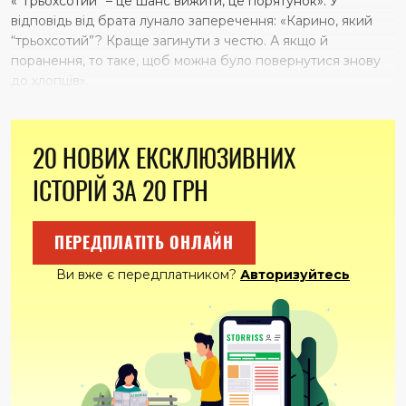
«“Трьохсотий” – це шанс вижити, це порятунок». У
відповідь від брата лунало заперечення: «Карино, який
“трьохсотий”? Краще загинути з честю. А якщо й
поранення, то таке, щоб можна було повернутися знову
до хлопців».
20 НОВИХ ЕКСКЛЮЗИВНИХ
ІСТОРІЙ ЗА 20 ГРН
ПЕРЕДПЛАТІТЬ ОНЛАЙН
Ви вже є передплатником?
Авторизуйтесь