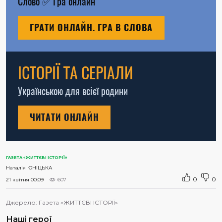
Слово
✅
Гра онлайн
ГРАТИ ОНЛАЙН. ГРА В СЛОВА
ІСТОРІЇ ТА СЕРІАЛИ
Українською для всієї родини
ЧИТАТИ ОНЛАЙН
ГАЗЕТА «ЖИТТЄВІ ІСТОРІЇ»
Наталія ЮНІЦЬКА
0
0
21 квітня 00:09
607
Джерело:
Газета «ЖИТТЄВІ ІСТОРІЇ»
Наші герої