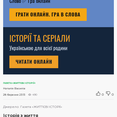
Слово
✅
Гра онлайн
ГРАТИ ОНЛАЙН. ГРА В СЛОВА
ІСТОРІЇ ТА СЕРІАЛИ
Українською для всієї родини
ЧИТАТИ ОНЛАЙН
ГАЗЕТА «ЖИТТЄВІ ІСТОРІЇ»
Наталія Василів
0
0
28 березня 23:13
490
Джерело:
Газета «ЖИТТЄВІ ІСТОРІЇ»
Історія з життя