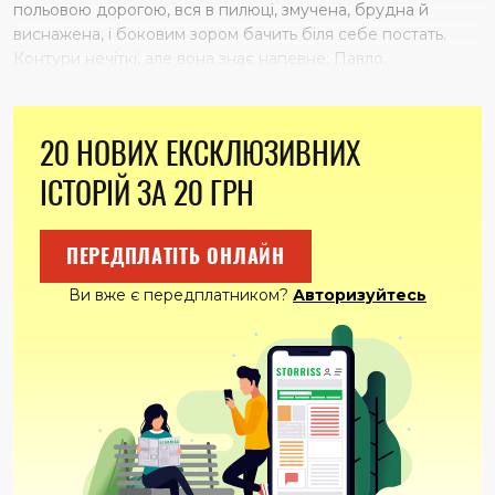
польовою дорогою, вся в пилюці, змучена, брудна й
виснажена, і боковим зором бачить біля себе постать.
Контури нечіткі, але вона знає напевне: Павло.
20 НОВИХ ЕКСКЛЮЗИВНИХ
ІСТОРІЙ ЗА 20 ГРН
ПЕРЕДПЛАТІТЬ ОНЛАЙН
Ви вже є передплатником?
Авторизуйтесь