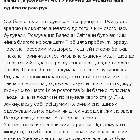
зліпиш, а розбитої сім’ї й поготів не стулити лиш
однією парою рук.
Особливо коли інші руки самі все руйнують. Руйнують
зрадою і відкритою зневагою до того, з ким свого часу
будували. Розлучення Валерія і Світлани було важким:
жінка благала не залишати її, обіцяла пробачити зраду,
просила посоромитись дорослих дітей і старих батьків,
плакала, принижувалась, умовляла схаменутись. Пішов до
іншої, тому й подав на розлучення після двадцяти років
шлюбу. Пішов... Світлана думала, що життя зупинилося.
Ридала в порожній квартирі, коли діти розходилися на
навчання чи йшли до друзів. Розуміла, що їх гнітить дім, у
якому жило щастя і яке розтоптав їхній батько, голосила
наодинці, а на людях не показувала свого стану. Лиш
замкнулась у собі. Усі думки полонили спогади: як
одружувались молодими, як діток народили, житло звели.
Всюди-всюди разом... А тепер вона сама...
У фірмі колектив невеличкий і дружній. Підтримували
жінку всі, а найбільше Павло – поважний, малоговіркий
удівець. Уже весь відділ їх і одружував, але жінка була