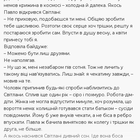
немов крижина в космосі – холодна й далека. Якось
Павло відкрився Світлані:
– Не приховую, подобаєшся ти мені. Обіцяю зробити
тебе щасливою. Розтопи своє серце хоч трішки, решту я
постараюся зробити сам. Впусти в душу весну, а квіти
принесу тобі я.
Відповіла байдуже:
– Можемо бути лиш друзями.
Не наполягав.
– Ну що ж, мені незабаром пів сотня. Тож не личить у
такому віці нав’язуватись. Лиш знай: я чекатиму завжди, –
мовив на те.
Чоловік припинив будь-які спроби наблизитись до
Світлани. Сплив іще один рік – сіро і похмуро. Робота-дім-
діти. Жінка не могла відпустити минуле, хоч розуміла, що
вороття нема: колишній готувався стати батьком – сусіди
повідомили. Йому б уже внуків чекати, а не біса в ребро
впускати. Павла ж бачила винятково як колегу і трішки як
друга, не більше.
А якось наснився Світлані дивний сон. Іде вона боса