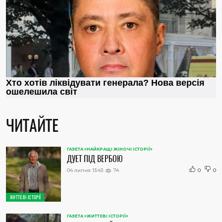
ЧИТАЙТЕ
ГАЗЕТА «НАЙКРАЩІ ЖІНОЧІ ІСТОРІЇ»
ДУЕТ ПІД ВЕРБОЮ
04 липня 13:43
74
0
0
ЖИТТЄВІ ІСТОРІЇ
ГАЗЕТА «ЖИТТЄВІ ІСТОРІЇ»