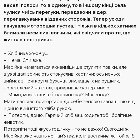
веселі голоси, то в одному, то в іншому кінці села
чулися чиїсь перегуки, передзвони відер,
перегавкування відданих сторожів. Тепер усюди
панувала моторошна пустка, і тільки в кількох хатинах
блимали несміливі вогники, які свідчили про те, що
життя в селі триває.
– Хлібчика хо-о-чу…
– Нема. Спи вже.
Марійка намагається якнайміцніше стулити повіки, але
в уяві далі зринають спокусливі картини: ось ненька
виймає з печі круглі буханці, викладає їх на рушник,
простелений на столі, прикриває скатертиною…
– Мамо, можна хоча б скориночку? Маленьку?
Мати ласкаво пригортає її до себе теплою і запашною від
щойно вийнятого хліба рукою.
– Потерпи, доню. Гарячий хліб зашкодить тобі, болітиме
животик.
Потерпіти тоді якусь годинку – то не важко! Сьогодні ж
Марійка вже навіть не пам’ятає, коли востаннє їла той хліб.