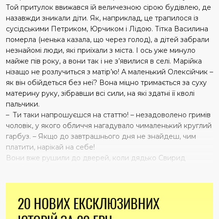
Той притулок ввижався їй величезною сірою будівлею, де
назавжди зникали діти. Як, наприклад, це трапилося із
сусідськими Петриком, Юрчиком і Лідою. Тітка Василина
померла (ненька казала, що через голод), а дітей забрали
незнайомі люди, які приїхали з міста. І ось уже минуло
майже пів року, а вони так і не з’явилися в селі. Марійка
нізащо не розлучиться з матір’ю! А маленький Олексійчик –
як він обійдеться без неї? Вона міцно тримається за суху
материну руку, зібравши всі сили, на які здатні її кволі
пальчики.
– Ти таки напрошуєшся на статтю! – незадоволено гримів
чоловік, у якого обличчя нагадувало чималенький круглий
гарбуз. – Якщо до завтрашнього дня не знайдеш, чим
платити, нарікай на себе!
Вони вже рушили до дверей, коли дядько Свирид
помітив на вішаку кожух.
– А це піде за прострочення, – пояснив, знімаючи
одежину.
20 НОВИХ ЕКСКЛЮЗИВНИХ
Мати кинулася була до нього:
– Свириде, побійся Бога! Зима ж надворі, чим дітей