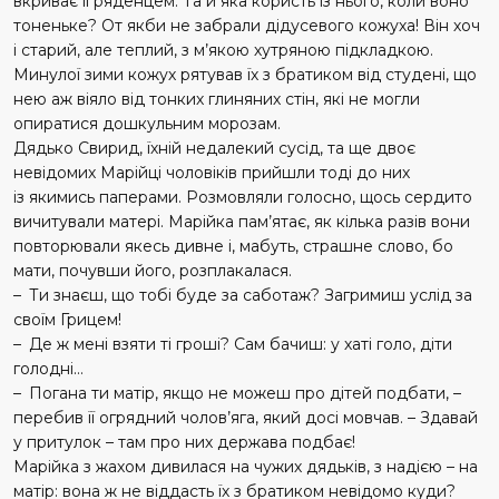
вкриває її ряденцем. Та й яка користь із нього, коли воно
тоненьке? От якби не забрали дідусевого кожуха! Він хоч
і старий, але теплий, з м’якою хутряною підкладкою.
Минулої зими кожух рятував їх з братиком від студені, що
нею аж віяло від тонких глиняних стін, які не могли
опиратися дошкульним морозам.
Дядько Свирид, їхній недалекий сусід, та ще двоє
невідомих Марійці чоловіків прийшли тоді до них
із якимись паперами. Розмовляли голосно, щось сердито
вичитували матері. Марійка пам’ятає, як кілька разів вони
повторювали якесь дивне і, мабуть, страшне слово, бо
мати, почувши його, розплакалася.
– Ти знаєш, що тобі буде за саботаж? Загримиш услід за
своїм Грицем!
– Де ж мені взяти ті гроші? Сам бачиш: у хаті голо, діти
голодні…
– Погана ти матір, якщо не можеш про дітей подбати, –
перебив її огрядний чолов’яга, який досі мовчав. – Здавай
у притулок – там про них держава подбає!
Марійка з жахом дивилася на чужих дядьків, з надією – на
матір: вона ж не віддасть їх з братиком невідомо куди?