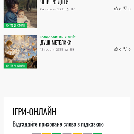
ЧЕТВЕРО ДІТЕЙ
04 червня 23:33
117
0
0
ЖИТТЄВІ ІСТОРІЇ
ГАЗЕТА «ЖИТТЯ. ІСТОРІЇ»
ДУШІ-МЕТЕЛИКИ
13 травня 23:56
138
0
0
ЖИТТЄВІ ІСТОРІЇ
ІГРИ-ОНЛАЙН
Відгадайте приховане слово з підказкою