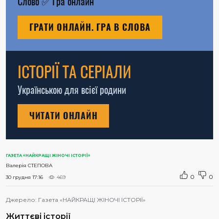
Слово
✅
Гра онлайн
ГРАТИ ОНЛАЙН. ГРА В СЛОВА
ІСТОРІЇ ТА СЕРІАЛИ
Українською для всієї родини
ЧИТАТИ ОНЛАЙН
ГАЗЕТА «НАЙКРАЩІ ЖІНОЧІ ІСТОРІЇ»
Валерія СТЕПОВА
0
0
30 грудня 17:16
469
Джерело:
Газета «НАЙКРАЩІ ЖІНОЧІ ІСТОРІЇ»
Життєві історії