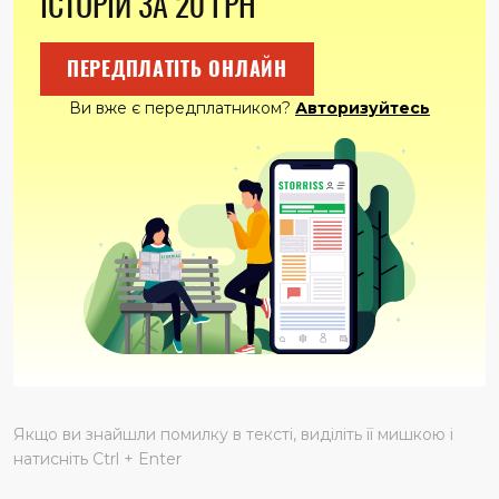
ІСТОРІЙ ЗА 20 ГРН
вкрию?
Він відштовхнув її грубо, поглянув зна неї неважливо.
– Не потрібно було плодити їх, якщо навіть на ковдру не
ПЕРЕДПЛАТІТЬ ОНЛАЙН
спромоглися заробити!
Це вже пізніше Марійка дізнається, що той дядько Свирид
Ви вже є передплатником?
Авторизуйтесь
колись залицявся до матері, а вона знехтувала ним,
пов’язавши хустку іншому. Ото він і мстився їй за відмову.
Підло, звичайно, відіграватися на безневинних дітях, але
хіба це його хвилювало? Бездушною виявився він
людиною, зрештою, тільки й такі погоджувалися,
працювати в так званих комісіях, які ходили по хатах,
вимагаючи сплати непосильних податків від злиденних
голодних селян. Маєш кури, свині чи ні, а здати в державу
повинен і яйця, і м’ясо. Та що там говорити – селянин не
мав права на телятко від власної корови: його також
забирали в колгоспне господарство.
Дякуємо вам за передплату газети онлайн
Якщо ви знайшли помилку в тексті, виділіть її мишкою і
натисніть Ctrl + Enter