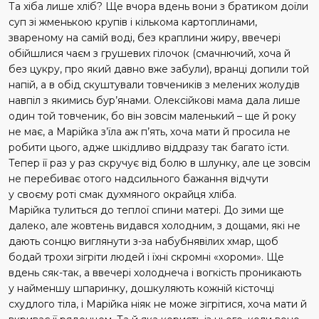
Та хіба лише хліб? Ще вчора вдень вони з братиком доїли
суп зі жменькою крупів і кількома картоплинами,
звареному на самій воді, без краплини жиру, ввечері
обійшлися чаєм з грушевих гілочок (смачнючий, хоча й
без цукру, про який давно вже забули), вранці допили той
напій, а в обід скуштували товчеників з мелених жолудів
навпіл з якимись бур’янами. Олексійкові мама дала лише
один той товченик, бо він зовсім маленький – ще й року
не має, а Марійка з’їла аж п’ять, хоча мати й просила не
робити цього, адже шкідливо віддразу так багато їсти.
Тепер її раз у раз скручує від болю в шлунку, але це зовсім
не перебиває отого надсильного бажання відчути
у своєму роті смак духмяного окрайця хліба.
Марійка тулиться до теплої спини матері. До зими ще
далеко, але жовтень видався холодним, з дощами, які не
дають сонцю виглянути з-за набубнявілих хмар, щоб
бодай трохи зігріти людей і їхні скромні «хороми». Ще
вдень сяк-так, а ввечері холоднеча і вогкість проникають
у найменшу шпаринку, дошкуляють кожній кісточці
схудлого тіла, і Марійка ніяк не може зігрітися, хоча мати й