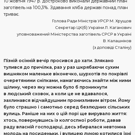
10 жовтня 1947 р. достроково виконали державний план
заготівель на 100,3%. Здавання хліба державі понад план
триває.
Голова Ради Міністрів УРСР М. Хрущов
Секретар ЦК(б) України Л. Каганович
уповноважений Міністерства заготівель СРСР в Україні
В. Калашніков
(з доповіді Сталіну)
Пізній осінній вечір просився до хати. Злякано
тулився до причілка, раз у раз шкрябаючи сухим
вишняком маленьке віконечко, шурхотів по покрівлі
очеретяними сніпками, намагаючись знайти між ними
щілину, через яку можна було б проникнути
в людський сховок, а коли це не вдавалося,
захлинався відчайдушним пронизливим вітром. Йому
було страшно і самотньо серед безлюдних сільських
вулиць. Раніше на них о цій порі ще вирувало життя:
хтось, повернувшись із колгоспної роботи, давав
раду власній господарці, десь збиралася невтомна
молодь на посиденьки, і вулицею луною котилися їхні