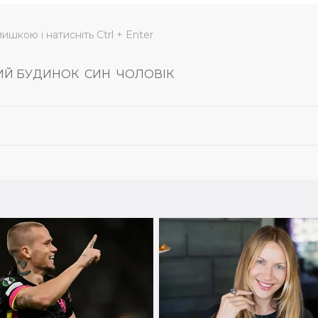
мишкою і натисніть Ctrl + Enter
ИЙ БУДИНОК
СИН
ЧОЛОВІК