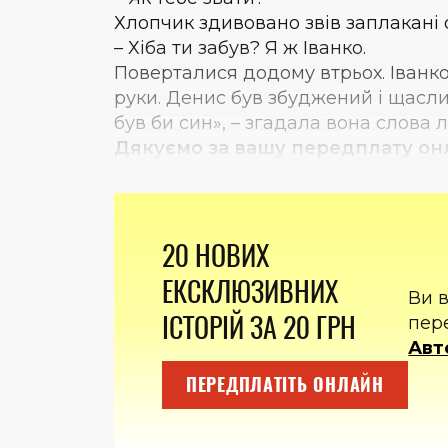
Хлопчик здивовано звів заплакані 
– Хіба ти забув? Я ж Іванко.
Поверталися додому втрьох. Іванко 
руки. Денис був збуджений і щасл
був би син», – згадала вона слова лі
Дякуємо за вашу передплату он
20 НОВИХ
ЕКСКЛЮЗИВНИХ
Ви 
ІСТОРІЙ ЗА 20 ГРН
пер
Авт
ПЕРЕДПЛАТІТЬ ОНЛАЙН