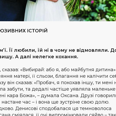
ЮЗИВНИХ ІСТОРІЙ
’ї. Її любили, їй ні в чому не відмовляли. 
вишу. А далі нелегке кохання.
, сказав: «Вибирай: або я, або майбутня дитина»
ня матері, її сльози, благання не калічити се
у він сказав: «Пробач, я покохав іншу, ти мені 
іла забути, та дедалі частіше уявляла маленьке
ені кара Божа», – думала Оксана. Друзі говорил
 настане час – і вона ще зустріне свою долю.
дково. Денисові сподобалася ця темноволоса
ана сміялася, її очі випромінювали сяйво – так