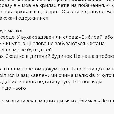
разу він мов на крилах летів на побачення. «Як
е повторював він, і серце Оксани відтануло. Во
Закохані одружилися.
 був малюк.
серце. У вухах задзвеніли слова: «Вибирай: або 
 минуло, а ці слова не забуваються. Оксана
неї не може бути дітей.
ах. Сходімо в дитячий будинок. Це наша з тобо
 з цілим пакетом документів. Їх повели до кімн
трілися із зацікавленими очима малюків. У куто
х Денис вловив недитячу тугу. Їхні погляди
іг до нього.
 сам опинився в міцних дитячих обіймах. «Не пл