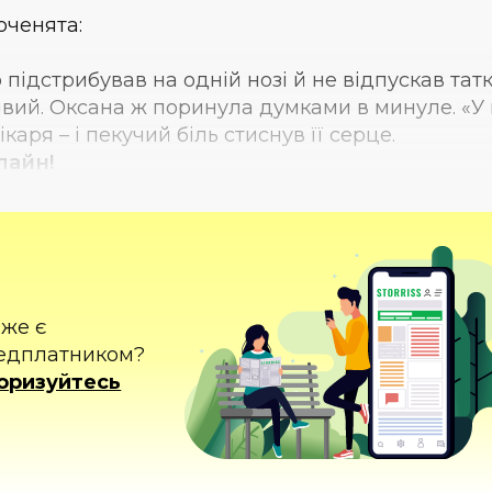
оченята:
підстрибував на одній нозі й не відпускав тат
ивий. Оксана ж поринула думками в минуле. «У 
каря – і пекучий біль стиснув її серце.
лайн!
вже є
едплатником?
оризуйтесь