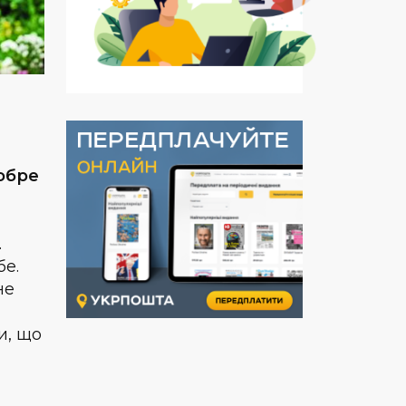
Добре
.
бе.
не
и, що