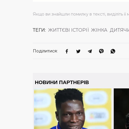
Якщо ви знайшли помилку в тексті, виділіть її 
ТЕГИ:
ЖИТТЄВІ ІСТОРІЇ
ЖІНКА
ДИТЯЧ
Поділитися: