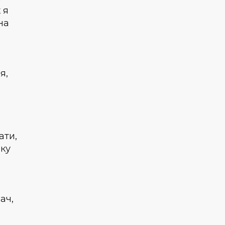
 я
на
я,
ю
ати,
чку
ач,