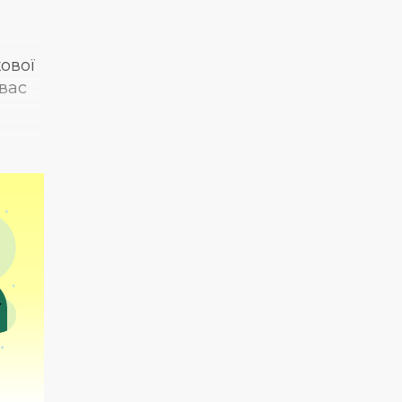
кової
вас