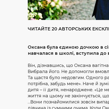
ЧИТАЙТЕ 20 АВТОРСЬКИХ ЕКСКЛ
Оксана була єдиною дочкою в сім
навчалася в школі, вступила до 
Він, дізнавшись, що Оксана вагітна
Вибрала його. Не допомогли вмовлян
Та щастя було недовгим. Одного раз
потрібна, забудь мене». Наче й зум
дитя – її дитя, ненароджене. «Це м
життя на цьому не закінчується, що
…Вони познайомилися зовсім випа
дівчина із сумними очима. Коли Окс