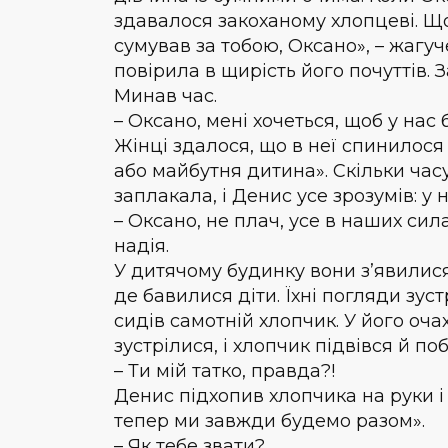
здавалося закоханому хлопцеві. Що
сумував за тобою, Оксано», – жагуч
повірила в щирість його почуттів. 
Минав час.
– Оксано, мені хочеться, щоб у нас
Жінці здалося, що в неї спинилося 
або майбутня дитина». Скільки часу
заплакала, і Денис усе зрозумів: у 
– Оксано, не плач, усе в наших сил
надія.
У дитячому будинку вони з’явилися
де бавилися діти. Їхні погляди зус
сидів самотній хлопчик. У його оча
зустрілися, і хлопчик підвівся й поб
– Ти мій татко, правда?!
Денис підхопив хлопчика на руки і
тепер ми завжди будемо разом».
– Як тебе звати?