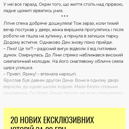
У неї все гаразд. Окрім того, що життя стоїть над прірвою,
ладне щомиті зірватись униз.
* * *
Літня спека добряче дошкуляла! Тож зараз, коли тихий
вечір постукав у двері, жінка вирішила прогулятись і після
роботи не пішла на зупинку, а пірнула в затишок парку.
Додому встигне. Однаково Ден знову пізно прийде.
– Ліно! Це ти?! – радісний вигук відволік її від гнітливих
думок. Озирнулась. До Ліни стрімко наближався високий
симпатичний молодик. На його смаглявому обличчі сяяла
щира усмішка.
– Привіт, Ярику! – впізнала нарешті.
Ярослав був давнім другом Дена. Вони в одному дворі
виросли, до однієї школи ходили. Мали безліч спільних
зацікавлень. Та тепер Денис просто не хоче спілкуватись
із другом, бо той, бачте, звичайний водій автобуса. А це,
на його думку, непрестижно й абсолютно
безперспективно... Сьогодення подарувало Денові
20 НОВИХ ЕКСКЛЮЗИВНИХ
нагоду потоваришувати з людьми з вищих соціальних кіл –
із бізнесменами та чиновниками. І це його неабияк тішить!