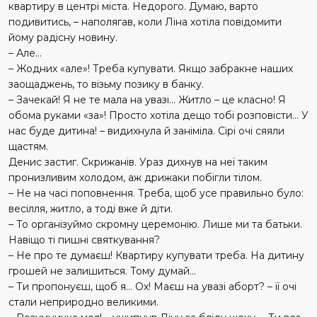
квартиру в центрі міста. Недорого. Думаю, варто
подивитись, – наполягав, коли Ліна хотіла повідомити
йому радісну новину.
– Але...
– Жодних «але»! Треба купувати. Якщо забракне наших
заощаджень, то візьму позику в банку.
– Зачекай! Я не те мала на увазі... Житло – це класно! Я
обома руками «за»! Просто хотіла дещо тобі розповісти... У
нас буде дитина! – видихнула й заніміла. Сірі очі сяяли
щастям.
Денис застиг. Скрижанів. Ураз дихнув на неї таким
пронизливим холодом, аж дрижаки побіг­ли тілом.
– Не на часі поповнення. Треба, щоб усе правильно було:
весілля, житло, а тоді вже й діти.
– То організуймо скромну церемонію. Лише ми та батьки.
Навіщо ті пишні святкування?
– Не про те думаєш! Квартиру купувати треба. На дитину
грошей не залишиться. Тому думай...
– Ти пропонуєш, щоб я... Ох! Маєш на увазі аборт? – її очі
стали неприродно великими.