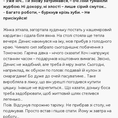
–
Уже ніч... Ти знову затримався, – очі Ліни туманіли
журбою. Ні докору, ні злості – лише сірий смуток...
–
Багато роботи, – буркнув крізь зуби. – Не
присікуйся!
Жінка зітхала, загортала худеньку постать у кашеміровий
кардиган і сідала біля вікна. На столі стояла ще тепла
вечеря. Денис накинувся на їжу, мов прибув з голодного
краю. Чимало сил забрало сьогоднішнє побачення з
Томочкою. Гаряча дівка – нічого сказати! Хоч і напружує
останнім часом – подарунків коштовних вимагає. Звісно,
Денис не жадібний, але треба й міру знати. Сьогодні,
наприклад, як обухом по голові: подавай їй кулон зі
смарагдами! Бо дуже до очей пасуватиме... Таке
виробляла в ліжку, що він урешті погодився купити
цяцьку. Інакше не відчепиться... Що казати, доньку боса
треба задобрювати, щоб життєвий шлях стелився
легенько...
Поїв. Відсунув порожню тарілку. Не прибрав зі столу, не
подякував. Просто встав і пішов спати. Йому ж завтра на
роботу...