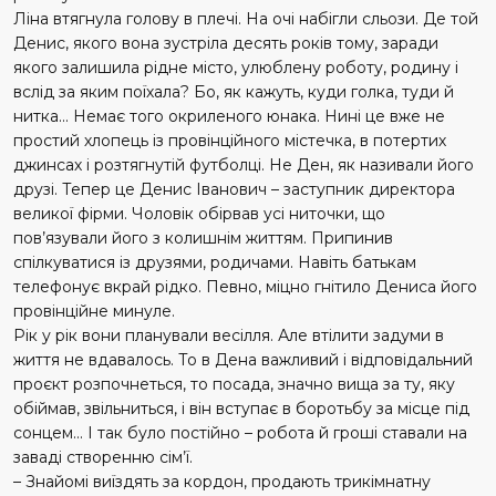
Ліна втягнула голову в плечі. На очі набігли сльози. Де той
Денис, якого вона зустріла десять років тому, заради
якого залишила рідне місто, улюблену роботу, родину і
вслід за яким поїхала? Бо, як кажуть, куди голка, туди й
нитка... Немає того окриленого юнака. Нині це вже не
простий хлопець із провінційного містечка, в потертих
джинсах і розтягнутій футболці. Не Ден, як називали його
друзі. Тепер це Денис Іванович – заступник директора
великої фірми. Чоловік обірвав усі ниточки, що
пов’язували його з колишнім життям. Припинив
спілкуватися із друзями, родичами. Навіть батькам
телефонує вкрай рідко. Певно, міцно гнітило Дениса його
провінційне минуле.
Рік у рік вони планували весілля. Але втілити задуми в
життя не вдавалось. То в Дена важливий і відповідальний
проєкт розпоч­неться, то посада, значно вища за ту, яку
обіймав, звільниться, і він вступає в боротьбу за місце під
сонцем... І так було постійно – робота й гроші ставали на
заваді створенню сім’ї.
– Знайомі виїздять за кордон, продають трикімнатну