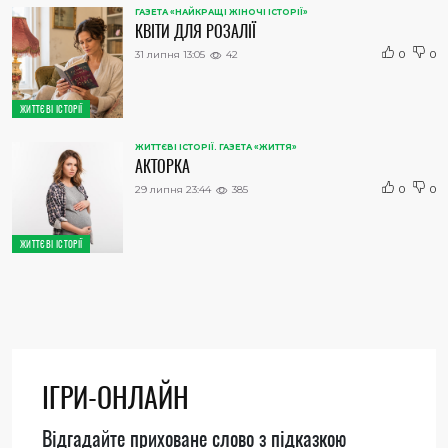
ГАЗЕТА «НАЙКРАЩІ ЖІНОЧІ ІСТОРІЇ»
КВІТИ ДЛЯ РОЗАЛІЇ
31 липня 13:05
42
0
0
ЖИТТЄВІ ІСТОРІЇ
ЖИТТЄВІ ІСТОРІЇ. ГАЗЕТА «ЖИТТЯ»
АКТОРКА
29 липня 23:44
385
0
0
ЖИТТЄВІ ІСТОРІЇ
ІГРИ-ОНЛАЙН
Відгадайте приховане слово з підказкою