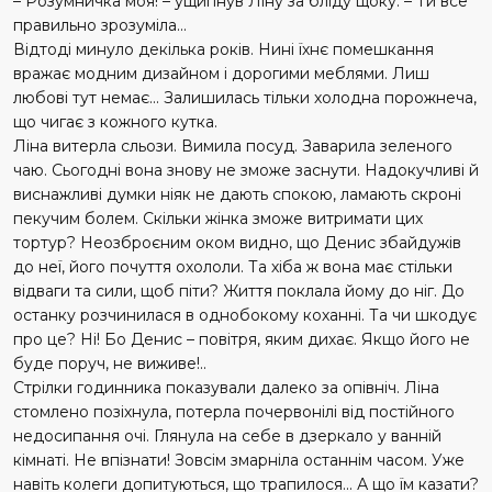
– Розумничка моя! – ущипнув Ліну за бліду щоку. – Ти все
правильно зрозуміла...
Відтоді минуло декілька років. Нині їхнє помешкання
вражає модним дизайном і дорогими меблями. Лиш
любові тут немає... Залишилась тільки холодна порожнеча,
що чигає з кожного кутка.
Ліна витерла сльози. Вимила посуд. Заварила зеленого
чаю. Сьогодні вона знову не зможе заснути. Надокучливі й
виснажливі думки ніяк не дають спокою, ламають скроні
пекучим болем. Скільки жінка зможе витримати цих
тортур? Неозброєним оком видно, що Денис збайдужів
до неї, його почуття охололи. Та хіба ж вона має стільки
відваги та сили, щоб піти? Життя поклала йому до ніг. До
останку розчинилася в однобокому коханні. Та чи шкодує
про це? Ні! Бо Денис – повітря, яким дихає. Якщо його не
буде поруч, не виживе!..
Стрілки годинника показували далеко за опівніч. Ліна
стомлено позіхнула, потерла почервонілі від постійного
недосипання очі. Глянула на себе в дзеркало у ванній
кімнаті. Не впізнати! Зовсім змарніла останнім часом. Уже
навіть колеги допитуються, що трапилося... А що їм казати?