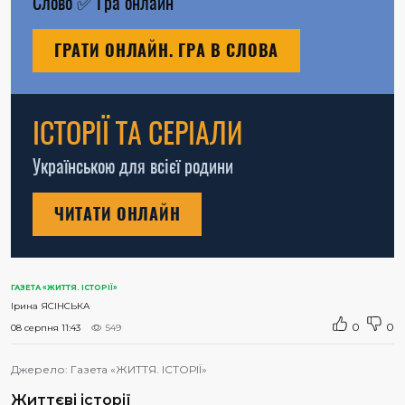
Слово
✅
Гра онлайн
ГРАТИ ОНЛАЙН. ГРА В СЛОВА
ІСТОРІЇ ТА СЕРІАЛИ
Українською для всієї родини
ЧИТАТИ ОНЛАЙН
ГАЗЕТА «ЖИТТЯ. ІСТОРІЇ»
Ірина ЯСІНСЬКА
0
0
08 серпня 11:43
549
Джерело:
Газета «ЖИТТЯ. ІСТОРІЇ»
Життєві історії