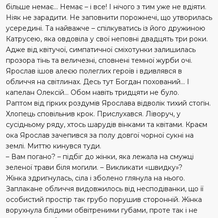
більше немає… Немає – і все! І нічого з тим уже не вдіяти.
Ніяк не зарадити. Не заповнити порожнечі, що утворилась
усередині. Та найважче – спілкуватись із його дружиною
Катрусею, яка овдовіла у свої неповні двадцять три роки.
Адже від квітучої, симпатичної сміхотунки залишилась
прозора тінь та величезні, сповнені темної журби очі.
Ярослав ішов алеєю полеглих героїв і вдивлявся в
обличчя на світлинах. Десь тут Богдан похований… І
капелан Олексій… Обом навіть тридцяти не було.
Раптом від гірких роздумів Ярослава відволік тихий стогін.
Хлопець сповільнив крок. Прислухався. Ліворуч, у
сусідньому ряду, хтось шарудів вінками та квітами. Краєм
ока Ярослав зачепився за полу довгої чорної сукні на
землі. Миттю кинувся туди.
– Вам погано? – підбіг до жінки, яка лежала на смужці
зеленої трави біля могили. – Викликати «швидку»?
Жінка здригнулась, сіла і зболено глянула на нього.
Заплакане обличчя видовжилось від несподіванки, що її
особистий простір так грубо порушив сторонній. Жінка
ворухнула блідими обвітреними губами, проте так і не