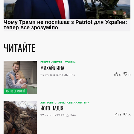
ЧИТАЙТЕ
ГАЗЕТА «ЖИТТЯ. ІСТОРІЇ»
МИХАЙЛИНА
24 квітня 16:38
1144
0
0
ЖИТТЄВІ ІСТОРІЇ
ЖИТТЄВІ ІСТОРІЇ. ГАЗЕТА «ЖИТТЯ»
ЙОГО НАДІЯ
27 лютого 22:29
544
1
0