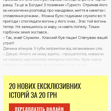
рамці. Та це ж Богдан! З позивним «Турист». Отримав його
за нескінченні розповіді про мандрівки, життя в наметах і
сплавляння річками… Можна було годинами слухати всі ті
пригоди і споглядати вогонь у його очах… Згас той вогонь
тепер. Не залишилось ні жару, ні навіть попелу. Тільки
горбочок землі зостався…
– Так, знав! Служили… Класний був пацан! Співчуваю вашій
утраті!
Дівчина зітхнула. Її губи затремтіли від затамованих сліз.
– Дякую. Нічого не можу вдіяти, – прошепотіла, киваючи
на схилену над могилою материну постать. Крізь чорну
тканину в тієї виразно проступали гострі кістки.
20 НОВИХ ЕКСКЛЮЗИВНИХ
ІСТОРІЙ ЗА 20 ГРН
ПЕРЕДПЛАТІТЬ ОНЛАЙН