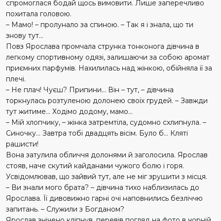
спромоглася бодай щось вимовити. Лише заперечливо
похитала головою.
– Мамо! – пролунало за спиною. – Так я і знала, що ти
знову тут…
Повз Ярослава промчала струнка тонконога дівчина в
легкому спортивному одязі, залишаючи за собою аромат
приєм­них парфумів. Нахилилась над жінкою, обійняла її за
плечі.
– Не плач! Чуєш? Припини… Він – тут, – дівчина
торкнулась розтуленою долонею своїх грудей. – Завжди
тут житиме… Ходімо додому, мамо…
– Мій хлопчику, – жінка затремтіла, судомно схлипнула. –
Синочку… Завтра тобі двадцять вісім. Було б… Кляті
рашисти!
Вона затулила обличчя долонями й заголосила. Ярослав
стояв, наче скутий кайданами чужого болю і горя.
Усвідомлював, що зайвий тут, але не міг зрушити з місця.
– Ви знали мого брата? – дів­чина тихо наблизилась до
Ярослава. Її дивовижно гарні очі наповнились безліччю
запитань. – Служили з Богданом?
Ярослав знічено кліпнув, перевів погляд на фото в чорній