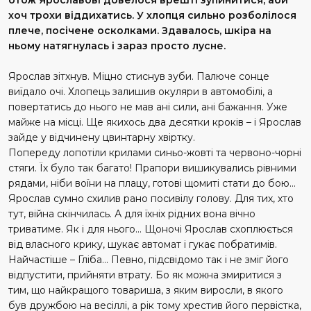
хоч трохи віддихатись. У хлопця сильно розболілося
плече, посічене осколками. Здавалось, шкіра на
ньому натягнулась і зараз просто лусне.
Ярослав зітхнув. Міцно стиснув зуби. Палюче сонце
виїдало очі. Хлопець залишив окуляри в автомобілі, а
повертатись до нього не мав ані сили, ані бажання. Уже
майже на місці. Ще якихось два десятки кроків – і Ярослав
зайде у відчинену цвинтарну хвіртку.
Попереду лопотіли крилами синьо-жовті та червоно-чорні
стяги. Їх було так багато! Прапори вишикувались рівними
рядами, ніби воїни на плацу, готові щомиті стати до бою…
Ярослав сумно схилив рано посивілу голову. Для тих, хто
тут, війна скінчилась. А для їхніх рідних вона вічно
триватиме. Як і для нього… Щоночі Ярослав схоплюється
від власного крику, шукає автомат і гукає побратимів.
Найчастіше – Гліба… Певно, підсвідомо так і не зміг його
відпустити, прийняти втрату. Бо як можна змиритися з
тим, що найкращого товариша, з яким виросли, в якого
був дружбою на весіллі, а рік тому хрестив його первістка,