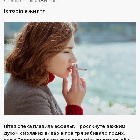
Джерело:
Газета «ЖИТТЯ»
Історія з життя
Літня спека плавила асфальт. Просякнуте важким
духом смоляних випарів повітря забивало подих,
отож Ярославові довелося врешті зупинитися, аби