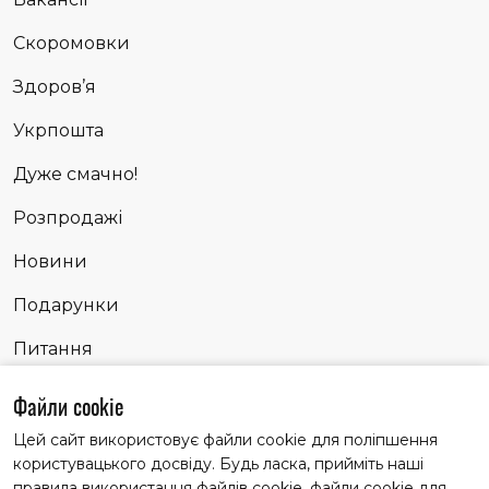
Скоромовки
Здоров’я
Укрпошта
Дуже смачно!
Розпродажі
Новини
Подарунки
Питання
Сповідь
Файли cookie
Цей сайт використовує файли cookie для поліпшення
користувацького досвіду. Будь ласка, прийміть наші
Матеріали із заголовком "Партнерські історії" публікуємо
правила використання файлів cookie. файли cookie для