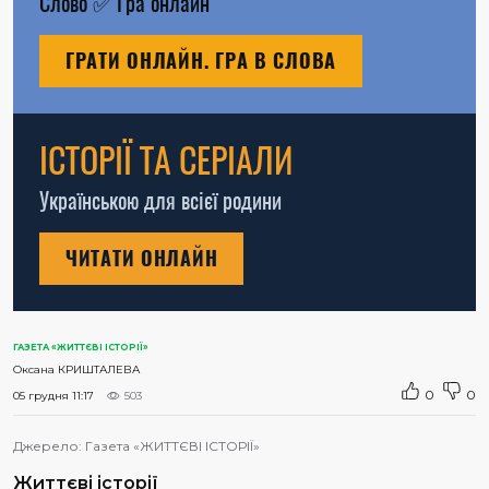
Слово
✅
Гра онлайн
ГРАТИ ОНЛАЙН. ГРА В СЛОВА
ІСТОРІЇ ТА СЕРІАЛИ
Українською для всієї родини
ЧИТАТИ ОНЛАЙН
ГАЗЕТА «ЖИТТЄВІ ІСТОРІЇ»
Оксана КРИШТАЛЕВА
0
0
05 грудня 11:17
503
Джерело:
Газета «ЖИТТЄВІ ІСТОРІЇ»
Життєві історії