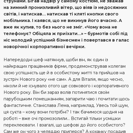
струнами. Бігав надвір у самому костюмі, не зважав
на зимний пронизливий вітер, що віяв із недосяжних
світів, і натискав… натискав ті кляті кнопки свого
мобільника. І каявся, що не викинув його вчасно. А
вже як купив, то без нього не зміг. «Чому вона не
телефонує? Обіцяла ж приїхати…» – бурмотів собі під
ніс молодий успішний бізнесмен і повертався в галас
новорічної корпоративної вечірки.
Напередодні шеф натякнув, щоби він, як один із
найкращих працівників фірми, продемонстрував колегам
свою успішність ще й в особистому житті та прийшов на
зустріч Нового року «не сам». А для Віталія, якщо чесно,
ніколи й не існувало отого ще
совкового і корпоративного
Нового року. Він би зараз волів потинятися своїм
парубоцьким помешканням, запарити чаю і почитати щось
фантастичне. Станіслава Лема, наприклад. Увесь той шум,
ця суєта – кому вони потрібні? І так бачимося щодня на
роботі – вже очі промозолили… Встигай тільки усмішки
переклеювати. І взагалі, що шефові до його особистого?
Сам же он чого з челяддю приперся? А коханку посадив