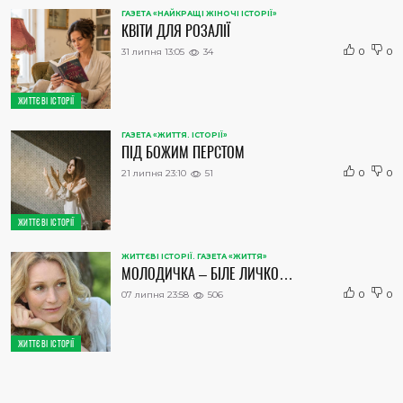
ГАЗЕТА «НАЙКРАЩІ ЖІНОЧІ ІСТОРІЇ»
КВІТИ ДЛЯ РОЗАЛІЇ
31 липня 13:05
34
0
0
ЖИТТЄВІ ІСТОРІЇ
ГАЗЕТА «ЖИТТЯ. ІСТОРІЇ»
ПІД БОЖИМ ПЕРСТОМ
21 липня 23:10
51
0
0
ЖИТТЄВІ ІСТОРІЇ
ЖИТТЄВІ ІСТОРІЇ. ГАЗЕТА «ЖИТТЯ»
МОЛОДИЧКА – БІЛЕ ЛИЧКО…
07 липня 23:58
506
0
0
ЖИТТЄВІ ІСТОРІЇ