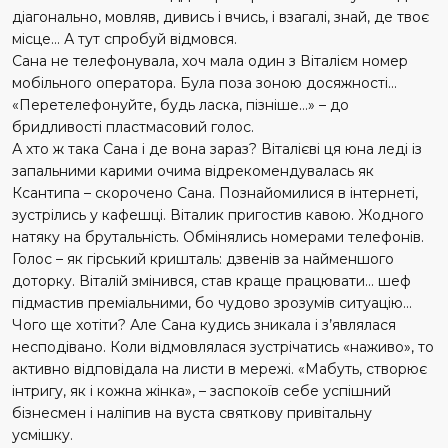
діагонально, мовляв, дивись і вчись, і взагалі, знай, де твоє
місце… А тут спробуй відмовся.
Сана не телефонувала, хоч мала один з Віталієм номер
мобільного оператора.
Була поза зоною досяжності…
«Перетелефонуйте, будь ласка, пізніше…» – до
бридливості пластмасовий голос.
А хто ж така Сана і де вона зараз? Віталієві ця юна леді із
запальними карими очима відрекомендувалась як
Ксантипа – скорочено Сана. Познайомилися в інтернеті,
зустрілись у кафешці. Віталик пригостив кавою. Жодного
натяку на брутальність. Обмінялись номерами телефонів.
Голос – як гірський кришталь: дзвенів за найменшого
доторку. Віталій змінився, став краще працювати… шеф
підмастив преміальними, бо чудово зрозумів ситуацію…
Чого ще хотіти? Але Сана кудись зникала і з
’
являлася
несподівано. Коли відмовлялася зустрічатись «наживо», то
активно відповідала на листи в мережі. «Мабуть, створює
інтригу, як і кожна жінка», – заспокоїв себе успішний
бізнесмен і наліпив на вуста святкову привітальну
усмішку.