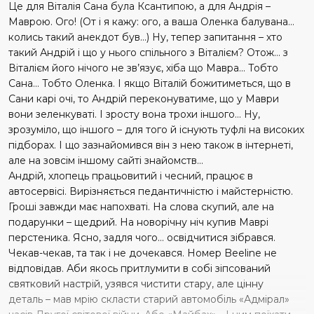
Це для Віталія Сана була Ксантипою, а для Андрія –
Маврою. Ого! (От і я кажу: ого, а ваша Оленка балувана…
колись такий анекдот був…) Ну, тепер запитання – хто
такий Андрій і що у нього спільного з Віталієм? Отож… з
Віталієм його нічого не зв
’
язує, хіба що Мавра… Тобто
Сана… Тобто Оленка. І якщо Віталій божитиметься, що в
Сани карі очі, то Андрій переконуватиме, що у Маври
вони зеленкуваті. І зросту вон
а
трохи іншого… Ну,
зрозуміло, що іншого – для того й існують туфлі на високих
підборах. І що зазнайомився він з нею також в інтернеті,
але на зовсім іншому сайті знайомств…
Андрій, хлопець працьовитий і чесний, працює в
автосервісі. Вирізняється педантичністю і майстерністю.
Гроші завжди має напохваті. На слова скупий, але на
подарунки – щедрий. На новорічну ніч купив Маврі
перстеника. Ясно, задля чого… освідчитися зіб­рався.
Чекав-чекав, та так і не дочекався. Номер
Beeline
не
відповідав. Аби якось притлумити в собі зіпсований
святковий настрій, узявся чистити стару, але цінну
деталь – мав мрію скласти старий автомобіль «Адмірал»