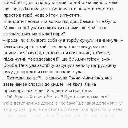
«бомба»! – докір пролунав майже доброзичливо. Схоже,
що зараз Лінці мали запропонувати винести «оце-от»
просто в торбі надвір і там випустити.
Викидати песика «на волю» під дощ бажання не було.
Може, спробувати накивати п’ятами, ще майже не
запізнившись на ті кляті пари?
– Іроди, як є! Живого собаку в торбу сунули й викинули! –
Ольга Сидорівна, хай і неповоротка з виду, миттю
опинилася в кутку, відтіснивши начальницю. Схоже,
підкинутий пес здавався їй іще більшим гріхом, аніж
бомба. Рвонула застібку, засунула велику натруджену
руку досередини і голосно скрикнула:
– Господи, що це?! – видихнула Ганна Микитівна, яка
зазвичай за словом до кишені не лізла. Лінка
примудрилася мовчки вдавитися повітрям.
– Ой, бідаха! Хто ж тебе так?! Пустіть-но до малого!
Усі відступили: на дорозі в «собачої швидкої допомоги» у
такому разі краще не стояти. А саме таке прізвисько мала
молода викладачка Лідія Йванівна з першого поверху.