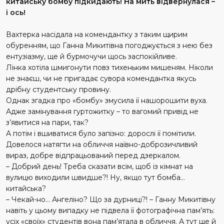
китайську бомбу підкидають! На мить відвернулася –
і ось!
Вахтерка насідала на комендантку з таким щирим
обуренням, що Ганна Микитівна погоджується з нею без
ентузіазму, ще й бурмочучи щось заспокійливе.
Лінка хотіла шмигонути повз тихеньким мишеням. Ніколи
не знаєш, чи не пригадає сувора комендантка якусь
дрібну студентську провину.
Однак згадка про «бомбу» змусила її нашорошити вуха.
Адже замінування гуртожитку – то вагомий привід не
з’явитися на пари, так?
А потім і вшиватися було запізно: дорослі її помітили.
Довелося натягти на обличчя наївно-доброзичливий
вираз, добре відпрацьований перед дзеркалом.
– Добрий день! Треба сказати всім, щоб із кімнат на
вулицю виходили швидше?! Ну, якщо тут бомба…
китайська?
– Чекай-но… Ангеліно? Що за дурниці?! – Ганну Микитівну
навіть у цьому випадку не підвела її фотографічна пам’ять:
усіх «своїх» студентів вона пам’ятала в обличчя. А тут ще й