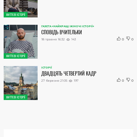
ЖИТТЄВІ ІСТОРІЇ
ГАЗЕТА «НАЙКРАЩІ ЖІНОЧІ ІСТОРІЇ»
СПОВІДЬ ВЧИТЕЛЬКИ
18 травня 16:32
143
0
0
ЖИТТЄВІ ІСТОРІЇ
ІСТОРІЇ
ДВАДЦЯТЬ ЧЕТВЕРТИЙ КАДР
27 березня 21:05
197
0
0
ЖИТТЄВІ ІСТОРІЇ