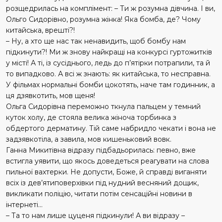
розщедрилась на комплімент: – Ти ж розумна дівчина. І ви,
Ольго Сидорівно, розумна жінка! Яка бомба, де? Чому
китайська, врешті?!
– Ну, а хто ще нас так ненавидить, щоб бомбу нам
підкинути?! Ми ж знову найкращі на конкурсі гуртожитків
у місті! А ті, із сусіднього, ледь до п’ятірки потрапили, та й
то випадково. А всі ж знають: як китайська, то несправна.
У фільмах нормальні бомби цокотять, наче там годинник, а
ця дзявкотить, мов щеня!
Ольга Сидорівна переможно ткнула пальцем у темний
куток холу, де стояла велика жіноча торбинка з
обдертого дерматину. Тій саме набридло чекати і вона не
задзявкотіла, а завила, мов кишеньковий вовк.
Ганна Микитівна відразу підбадьорилась: певно, вже
встигла уявити, що якось доведеться реагувати на слова
пильної вахтерки. Не допусти, Боже, й справді виганяти
всіх із дев’ятиповерхівки під нудний весняний дощик,
викликати поліцію, читати потім сенсаційні новини в
інтернеті…
– Та то нам лише цуценя підкинули! А ви відразу –