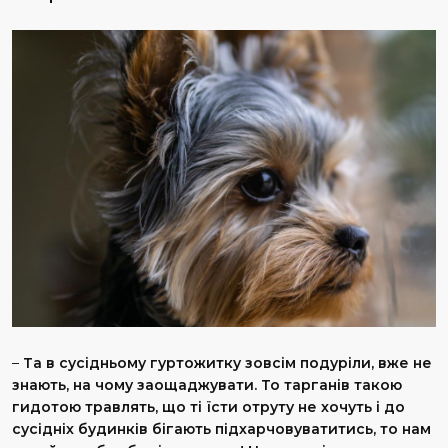
–
Та в сусідньому гуртожитку зовсім подуріли, вже не
знають, на чому заощаджувати. То тарганів такою
гидотою травлять, що ті їсти отруту не хочуть і до
сусідніх будинків бігають підхарчовуватитись, то нам