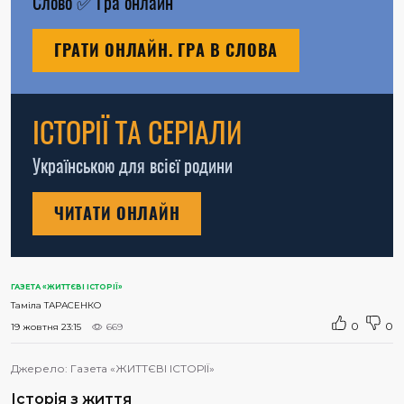
Слово
✅
Гра онлайн
ГРАТИ ОНЛАЙН. ГРА В СЛОВА
ІСТОРІЇ ТА СЕРІАЛИ
Українською для всієї родини
ЧИТАТИ ОНЛАЙН
ГАЗЕТА «ЖИТТЄВІ ІСТОРІЇ»
Таміла ТАРАСЕНКО
0
0
19 жовтня 23:15
669
Джерело:
Газета «ЖИТТЄВІ ІСТОРІЇ»
Історія з життя