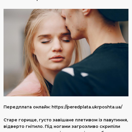
Передплата онлайн: https://peredplata.ukrposhta.ua/
Старе горище, густо завішане плетивом із павутиння,
відверто гнітило. Під ногами загрозливо скрипіли