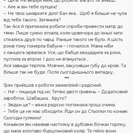
– Цить! Не вказуй мені, що робити. Багато ти знаєш…
– Але ж він тебе лупцює!
– Не твоє шмаркате діло! Бач яка… Щоб я більше не чула
від тебе такого. Затямила?
Так Ася й припинила робити спроби привести матір до
тями. Лише сумно зітхала, коли щовечора до їхньої хати
стікались друзі по чарці. Раніше такого не було. А шість
років тому померла бабуня – і почалося. Мама ніби
з ланцюга зірвалася. Усе, що бабця заощадила за роки,
пустила за вітром. І досі не вгамується…
Ася завжди терпіла. Мовчки, закусивши губу до крові. Та
більше так не буде. Після сьогоднішнього випадку…
***
Грек прийшов з роботи захмелілий і радісний.
– На! – тицьнув під ніс Тетяні двісті гривень. – Додатковий
заробіток. Шабашка… Круто?
– Звідки це? – жінка радісно поглинала гроші очима.
– Тебе це не має обходити. Йди он до Стьопки по коньяк.
Сьогодні гуляємо!
Коньяком він називав настояну в дубових бочках горілку,
що мала золотаво-бурштиновий колір. Те пійло вони