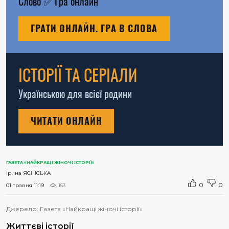
Слово
✅
Гра онлайн
ГРАТИ ОНЛАЙН. ГРА В СЛОВА
ІСТОРІЇ ТА СЕРІАЛИ
Українською для всієї родини
ЧИТАТИ ОНЛАЙН
ГАЗЕТА «НАЙКРАЩІ ЖІНОЧІ ІСТОРІЇ»
Ірина ЯСІНСЬКА
0
0
01 травня 11:19
153
Джерело:
Газета «Найкращі жіночі історії»
Життєві історії