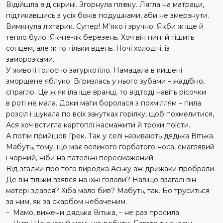
Відійшла від скрині. Згорнула плівку. Лягла на матраци,
підтикавшись з усіх боків подушками, аби не змерзнути.
Вимкнула ліхтарик. Супер! М’яко і зручно. Якби ж іще й
тепло було. Як-не-як березень. Хоч він нині й тішить
сонцем, але ж то тільки вдень. Ночі холодні, із
заморозками.
У животі голосно загуркотіло. Намацала в кишені
зморщене яблуко. Вгризлась у нього зубами – жадібно,
спрагло. Це ж як їла іще вранці, то відтоді навіть рісочки
в роті не мала. Доки мати боролася з похміллям – пила
розсіл і шукала по всіх закутках горілку, щоб похмелитися,
Ася хоч встигла картоплі насмажити й трохи поїсти.
А потім прийшов Грек. Так у селі називають дядька Вітька.
Мабуть, тому, що має великого горбатого носа, смаглявий
і чорний, ніби на пательні пересмажений.
Від згадки про того виродка Аську аж дрижаки пробрали.
Де він тільки взявся на їхні голови? Навіщо взагалі він
матері здався? Хіба мало бив? Мабуть, так. Бо труситься
за ним, як за скарбом небаченим.
– Мамо, вижени дядька Вітька, – не раз просила.