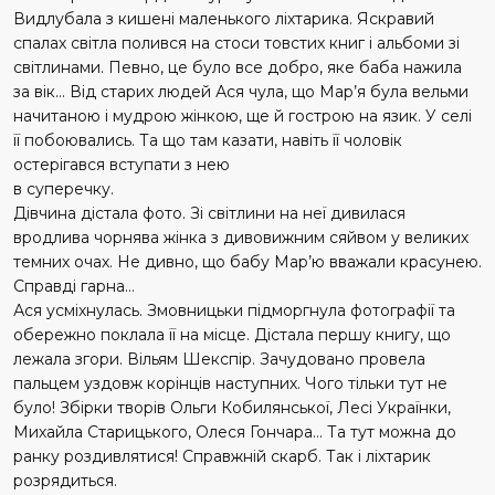
Видлубала з кишені маленького ліхтарика. Яскравий
спалах світла полився на стоси товстих книг і альбоми зі
світлинами. Певно, це було все добро, яке баба нажила
за вік… Від старих людей Ася чула, що Мар’я була вельми
начитаною і мудрою жінкою, ще й гострою на язик. У селі
її побоювались. Та що там казати, навіть її чоловік
остерігався вступати з нею
в суперечку.
Дівчина дістала фото. Зі світлини на неї дивилася
вродлива чорнява жінка з дивовижним сяйвом у великих
темних очах. Не дивно, що бабу Мар’ю вважали красунею.
Справді гарна…
Ася усміхнулась. Змовницьки підморгнула фотографії та
обережно поклала її на місце. Дістала першу книгу, що
лежала згори. Вільям Шекспір. Зачудовано провела
пальцем уздовж корінців наступних. Чого тільки тут не
було! Збірки творів Ольги Кобилянської, Лесі Українки,
Михайла Старицького, Олеся Гончара… Та тут можна до
ранку роздивлятися! Справжній скарб. Так і ліхтарик
розрядиться.