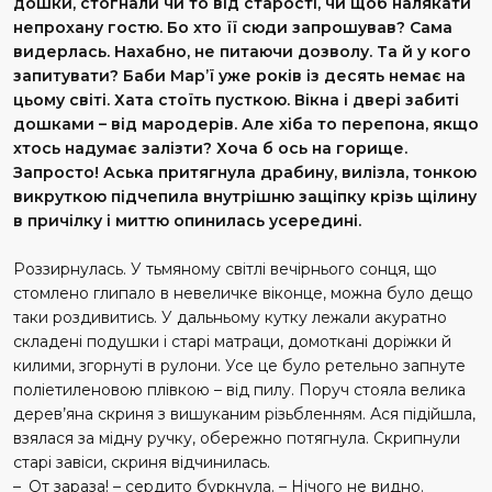
дошки, стогнали чи то від старості, чи щоб налякати
непрохану гостю. Бо хто її сюди запрошував? Сама
видерлась. Нахабно, не питаючи дозволу. Та й у кого
запитувати? Баби Мар’ї уже років із десять немає на
цьому світі. Хата стоїть пусткою. Вікна і двері забиті
дошками – від мародерів. Але хіба то перепона, якщо
хтось надумає залізти? Хоча б ось на горище.
Запросто! Аська притягнула драбину, вилізла, тонкою
викруткою підчепила внутрішню защіпку крізь щілину
в причілку і миттю опинилась усередині.
Роззирнулась. У тьмяному світлі вечірнього сонця, що
стомлено глипало в невеличке віконце, можна було дещо
таки роздивитись. У дальньому кутку лежали акуратно
складені подушки і старі матраци, домоткані доріжки й
килими, згорнуті в рулони. Усе це було ретельно запнуте
поліетиленовою плівкою – від пилу. Поруч стояла велика
дерев’яна скриня з вишуканим різьбленням. Ася підійшла,
взялася за мідну ручку, обережно потягнула. Скрипнули
старі завіси, скриня відчинилась.
– От зараза! – сердито буркнула. – Нічого не видно.