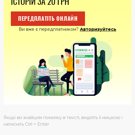
ІСТОРІЙ ЗА 20 ГРН
Перевела погляд на Грека. Той знизав плечима:
– У твоєї байстрючки шиза. Їй давно треба голову
лікувати. Хотіла мене ножем штрикнути.
ПЕРЕДПЛАТІТЬ ОНЛАЙН
– Він до мене чіплявся! – Ася розплакалась.
– Брехня! – гаркнув псом. – Вирішила мене обмовити
Ви вже є передплатником?
Авторизуйтесь
перед матір’ю? Таню, сонце, не слухай її. Це спеціально,
щоб нас посварити.
Грек рвучко притягнув до себе жінку і пристрасно
поцілував. Ася відчула, як до горла підступає нудота.
– Мамо, – мовила ледь чутно.
Тетяна навіть не глянула на неї. Дівчина задихнулась від
болю й вибігла на вулицю. Ноги її більше в цьому домі не
буде…
Дякуємо вам за передплату газети онлайн
Якщо ви знайшли помилку в тексті, виділіть її мишкою і
натисніть Ctrl + Enter