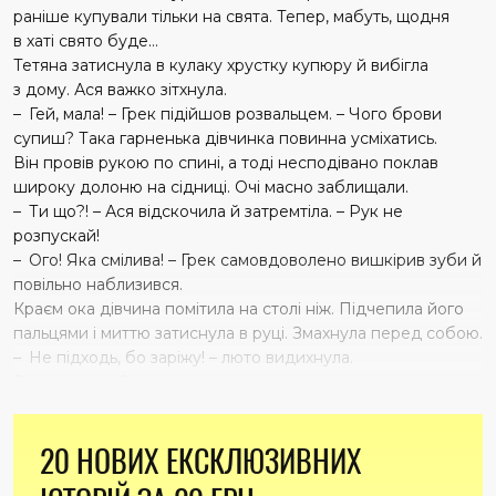
раніше купували тільки на свята. Тепер, мабуть, щодня
в хаті свято буде…
Тетяна затиснула в кулаку хрустку купюру й вибігла
з дому. Ася важко зітхнула.
– Гей, мала! – Грек підійшов розвальцем. – Чого брови
супиш? Така гарненька дівчинка повинна усміхатись.
Він провів рукою по спині, а тоді несподівано поклав
широку долоню на сідниці. Очі масно заблищали.
– Ти що?! – Ася відскочила й затремтіла. – Рук не
розпускай!
– Ого! Яка смілива! – Грек самовдоволено вишкірив зуби й
повільно наблизився.
Краєм ока дівчина помітила на столі ніж. Підчепила його
пальцями і миттю затиснула в руці. Змахнула перед собою.
– Не підходь, бо заріжу! – люто видихнула.
Відсахнувся. Очі налилися кров’ю.
– Ох ти ж стерво малолітнє! Та я тебе зараз…
Рипнули двері, і в оселю зайшла Тетяна. Розширеними від
20 НОВИХ ЕКСКЛЮЗИВНИХ
жаху очима прикипіла до ножа в доньчиних руках.
– Що тут, у біса, відбувається?