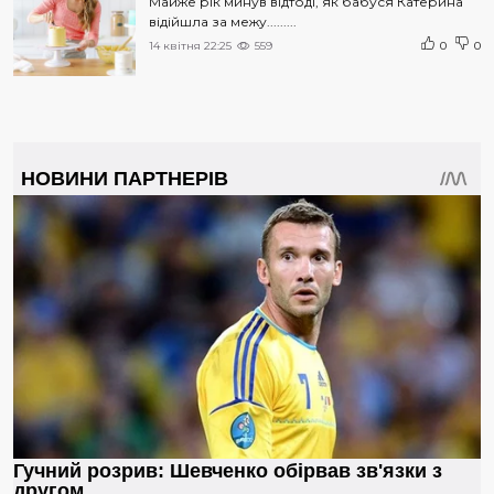
Майже рік минув відтоді, як бабуся Катерина
відійшла за межу.........
14 квітня 22:25
559
0
0