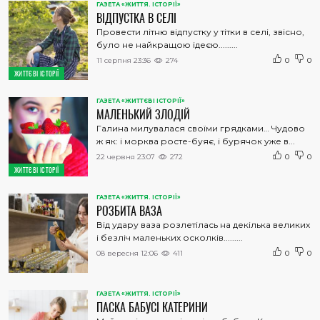
ГАЗЕТА «ЖИТТЯ. ІСТОРІЇ»
ВІДПУСТКА В СЕЛІ
Провести літню відпустку у тітки в селі, звісно,
було не найкращою ідеєю.........
11 серпня 23:36
274
0
0
ЖИТТЄВІ ІСТОРІЇ
ГАЗЕТА «ЖИТТЄВІ ІСТОРІЇ»
МАЛЕНЬКИЙ ЗЛОДІЙ
Галина милувалася своїми грядками… Чудово
ж як: і морква росте-буяє, і бурячок уже в...
22 червня 23:07
272
0
0
ЖИТТЄВІ ІСТОРІЇ
ГАЗЕТА «ЖИТТЯ. ІСТОРІЇ»
РОЗБИТА ВАЗА
Від удару ваза розлетілась на декілька великих
і безліч маленьких осколків.........
08 вересня 12:06
411
0
0
ГАЗЕТА «ЖИТТЯ. ІСТОРІЇ»
ПАСКА БАБУСІ КАТЕРИНИ