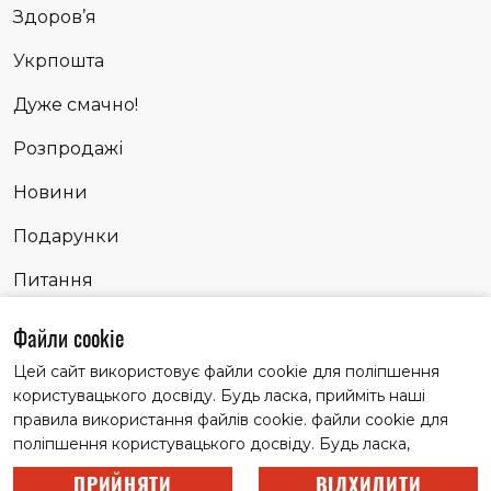
Здоров’я
Укрпошта
Дуже смачно!
Розпродажі
Новини
Подарунки
Питання
Сповідь
Файли cookie
Цей сайт використовує файли cookie для поліпшення
користувацького досвіду. Будь ласка, прийміть наші
Матеріали із заголовком "Партнерські історії" публікуємо
правила використання файлів cookie. файли cookie для
на правах реклами
поліпшення користувацького досвіду. Будь ласка,
© 2022 Всі права захищені.
прийміть наші правила використання файлів cookie.
ПРИЙНЯТИ
ВІДХИЛИТИ