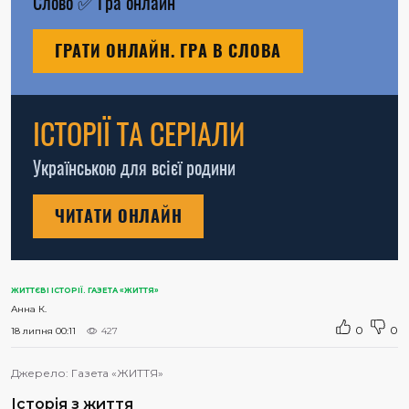
Слово
✅
Гра онлайн
ГРАТИ ОНЛАЙН. ГРА В СЛОВА
ІСТОРІЇ ТА СЕРІАЛИ
Українською для всієї родини
ЧИТАТИ ОНЛАЙН
ЖИТТЄВІ ІСТОРІЇ. ГАЗЕТА «ЖИТТЯ»
Анна К.
0
0
18 липня 00:11
427
Джерело:
Газета «ЖИТТЯ»
Історія з життя