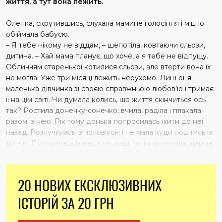
життя, а тут вона лежить.
Оленка, скрутившись, слухала мамине голосіння і міцно
обій­мала бабусю.
– Я тебе нікому не віддам, – шепотіла, ковтаючи сльози,
дитина. – Хай мама планує, що хоче, а я тебе не відпущу.
Обличчям старенької котилися сльози, але втерти вона їх
не мог­ла. Уже три місяці лежить нерухомо. Лиш оця
маленька дівчинка зі своєю справжньою любов’ю і тримає
її на цім світі. Чи думала колись, що життя скінчиться ось
так? Ростила донечку-сонечко, вчила, раділа і плакала
разом із нею. Рік тому донька попросилась жити до неї
назад. Розлучилась із чоловіком і не мала куди подітись із
дитям. Погодилась із радістю, лиш потім зрозуміла: дарма.
20 НОВИХ ЕКСКЛЮЗИВНИХ
ІСТОРІЙ ЗА 20 ГРН