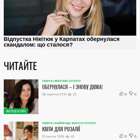
ЧИТАЙТЕ
ГАЗЕТА «ЖИТТЄВІ ІСТОРІЇ»
ОБЕРНУЛАСЯ – І ЗНОВУ ДІВКА!
06 серпня 21:13
23
0
0
ЖИТТЄВІ ІСТОРІЇ
ГАЗЕТА «НАЙКРАЩІ ЖІНОЧІ ІСТОРІЇ»
КВІТИ ДЛЯ РОЗАЛІЇ
31 липня 13:05
43
0
0