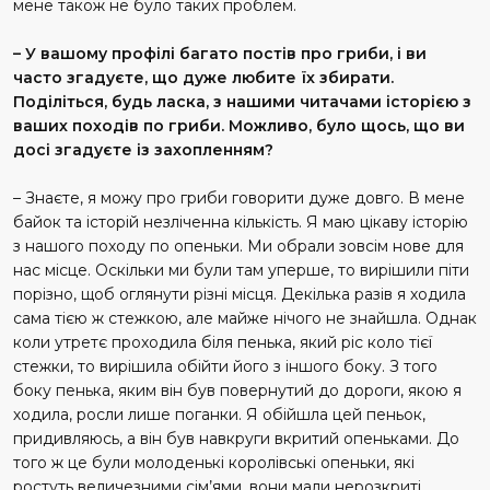
мене також не було таких проблем.
– У вашому профілі багато постів про гриби, і ви
часто згадуєте, що дуже любите їх збирати.
Поділіться, будь ласка, з нашими читачами історією з
ваших походів по гриби. Можливо, було щось, що ви
досі згадуєте із захопленням?
– Знаєте, я можу про гриби говорити дуже довго. В мене
байок та історій незліченна кількість. Я маю цікаву історію
з нашого походу по опеньки. Ми обрали зовсім нове для
нас місце. Оскільки ми були там уперше, то вирішили піти
порізно, щоб оглянути різні місця. Декілька разів я ходила
сама тією ж стежкою, але майже нічого не знайшла. Однак
коли утретє проходила біля пенька, який ріс коло тієї
стежки, то вирішила обійти його з іншого боку. З того
боку пенька, яким він був повернутий до дороги, якою я
ходила, росли лише поганки. Я обійшла цей пеньок,
придивляюсь, а він був навкруги вкритий опеньками. До
того ж це були молоденькі королівські опеньки, які
ростуть величезними сім’ями, вони мали нерозкриті