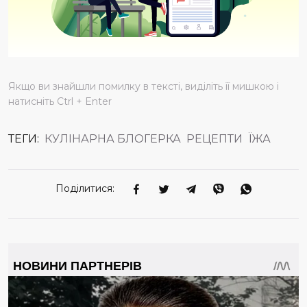
Якщо ви знайшли помилку в тексті, виділіть її мишкою і
натисніть Ctrl + Enter
ТЕГИ:
КУЛІНАРНА БЛОГЕРКА
РЕЦЕПТИ
ЇЖА
Поділитися: