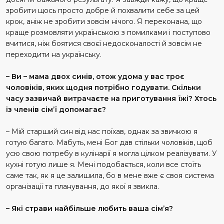
зробити щось просто добре й похвалити себе за цей
крок, аніж не зробити зовсім нічого. Я переконана, що
краще розмовляти українською з помилками і поступово
вчитися, ніж боятися своєї недосконалості й зовсім не
переходити на українську.
– Ви – мама двох синів, отож удома у вас троє
чоловіків, яких щодня потрібно годувати. Скільки
часу зазвичай витрачаєте на приготування їжі? Хтось
із членів сім’ї допомагає?
– Мій старший син від нас поїхав, однак за звичкою я
готую багато. Мабуть, мені Бог дав стільки чоловіків, щоб
усю свою потребу в кулінарії я могла цілком реалізувати. У
кухні готую лише я. Мені подобається, коли все стоїть
саме так, як я це залишила, бо в мене вже є своя система
організації та планування, до якої я звикла.
– Які страви найбільше любить ваша сім’я?