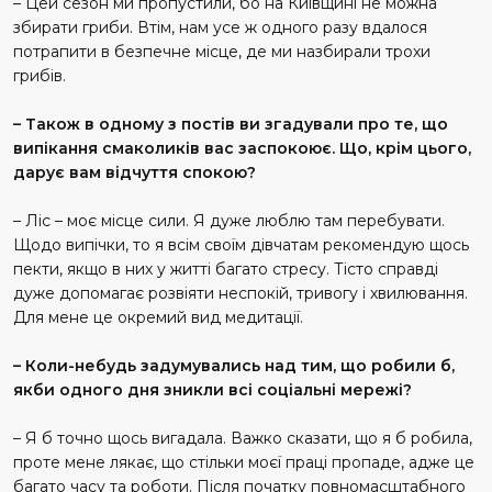
– Цей сезон ми пропустили, бо на Київщині не можна
збирати гриби. Втім, нам усе ж одного разу вдалося
потрапити в безпечне місце, де ми назбирали трохи
грибів.
– Також в одному з постів ви згадували про те, що
випікання смаколиків вас заспокоює. Що, крім цього,
дарує вам відчуття спокою?
– Ліс – моє місце сили. Я дуже люблю там перебувати.
Щодо випічки, то я всім своїм дівчатам рекомендую щось
пекти, якщо в них у житті багато стресу. Тісто справді
дуже допомагає розвіяти неспокій, тривогу і хвилювання.
Для мене це окремий вид медитації.
– Коли-небудь задумувались над тим, що робили б,
якби одного дня зникли всі соціальні мережі?
– Я б точно щось вигадала. Важко сказати, що я б робила,
проте мене лякає, що стільки моєї праці пропаде, адже це
багато часу та роботи. Після початку повномасштабного