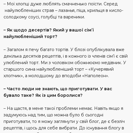
– Мої хлопці дуже люблять смачненько поїсти. Серед
найулюбленіших страв – лазанья, піца, крильця в кисло-
солодкому соусі, голубці та вареники.
– Як щодо десертів? Який у вашої сім’ї
найулюбленіший торт?
– Загалом я печу багато тортів. У блозі опублікувала вже
декілька десятків рецептів, і в кожного із членів сім’ї є свій
улюблений торт. Ми з чоловіком обожнюємо медівник. У
старшого сина найулюбленіший торт – «Кучерявий
хлопчик», а молодшому до вподоби «Наполеон».
– Часто люди не знають, що приготувати. У вас
бувало таке? Як із цим боролися?
– На щастя, в мене такої проблеми немає. Навіть якщо я
задумуюсь над тим, що можна було б сьогодні
приготувати, то я можу заглянути у свій блог, де є безліч
рецептів, і щось для себе вибрати. До існування блогу в