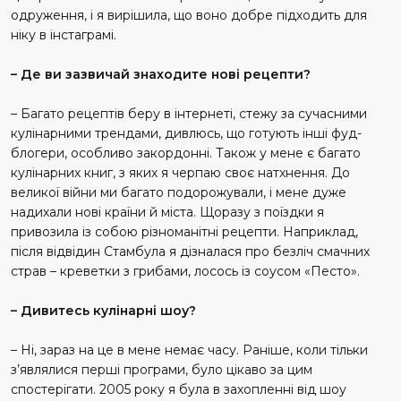
одруження, і я вирішила, що воно добре підходить для
ніку в інстаграмі.
– Де ви зазвичай знаходите нові рецепти?
– Багато рецептів беру в інтернеті, стежу за сучасними
кулінарними трендами, дивлюсь, що готують інші фуд-
блогери, особливо закордонні. Також у мене є багато
кулінарних книг, з яких я черпаю своє натхнення. До
великої війни ми багато подорожували, і мене дуже
надихали нові країни й міста. Щоразу з поїздки я
привозила із собою різноманітні рецепти. Наприклад,
після відвідин Стамбула я дізналася про безліч смачних
страв – креветки з грибами, лосось із соусом «Песто».
– Дивитесь кулінарні шоу?
– Ні, зараз на це в мене немає часу. Раніше, коли тільки
з’являлися перші програми, було цікаво за цим
спостерігати. 2005 року я була в захопленні від шоу