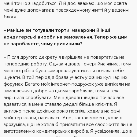
мені точно знадобиться. Я й досі вважаю, що моя освіта
мені дуже допомагає в повсякденному житті й у веденні
блогу.
– Раніше ви готували торти, макарони й інші
кондитерські вироби на замовлення. Тепер же цим
не заробляєте, чому припинили?
– Після другого декрету я вирішила не повертатись на
попередню роботу. Однак я доволі енергійна жінка, тому
мені потрібно було самореалізуватись, і я почала себе
шукати. В той період я брала участь у різних кулінарних
форумах. Багато моїх інтернет-подружок уже випікали на
замовлення і добре на цьому заробляли, тому я теж
вирішила спробувати. Мені доволі швидко почало все
вдаватися, в мене ставало дедалі більше клієнтів. Я
активно пекла декілька років поспіль, ходила на різні
майстер-класи, навчалась. Утім, настав момент, коли я
зрозуміла, що не хотіла б присвятити все своє життя лише
виготовленню кондитерських виробів. Я усвідомила, що в