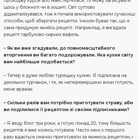
проходжу курси або майстер-класи, то можу записувати
щось у блокноті чи в зошиті. Світ суттєво
діджиталізувався, тож я почала використовувати сучасніші
способи, щоб зберігати рецепти. Інколи буває так, що я
сама придумую якийсь рецепт. Наприклад, я вигадала
рецепт гарбузово-сирних вафель.
– Як ви вже згадували, до повномасштабного
вторгнення ви багато подорожували. Яка кухня світу
вам найбільше подобається?
– Тепер я дуже люблю турецьку кухню. Я підписана на
декількох турчанок, і те, як неперевершено вони готують,
мене вражає.
– Скільки разів вам потрібно приготувати страву, аби
ви поділилися її рецептом зі своїми підписниками?
– Я веду блог три роки, а готую понад 20, тому більшість
рецептів я вже колись готувала. Часто мені з першого
разу вдається смачно приготувати за якимось рецептом, і