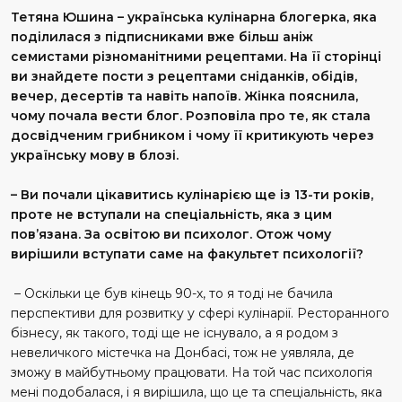
Тетяна Юшина – українська кулінарна блогерка, яка
поділилася з підписниками вже більш аніж
семистами різноманітними рецептами. На її сторінці
ви знайдете пости з рецептами сніданків, обідів,
вечер, десертів та навіть напоїв. Жінка пояснила,
чому почала вести блог. Розповіла про те, як стала
досвідченим грибником і чому її критикують через
українську мову в блозі.
– Ви почали цікавитись кулінарією ще із 13-ти років,
проте не вступали на спеціальність, яка з цим
пов’язана. За освітою ви психолог. Отож чому
вирішили вступати саме на факультет психології?
– Оскільки це був кінець 90-х, то я тоді не бачила
перспективи для розвитку у сфері кулінарії. Ресторанного
бізнесу, як такого, тоді ще не існувало, а я родом з
невеличкого містечка на Донбасі, тож не уявляла, де
зможу в майбутньому працювати. На той час психологія
мені подобалася, і я вирішила, що це та спеціальність, яка