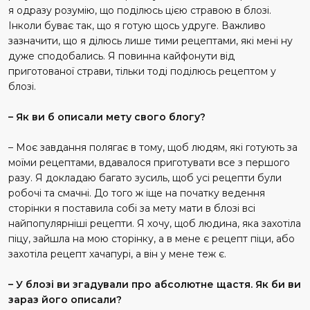
я одразу розумію, що поділюсь цією стравою в блозі.
Інколи буває так, що я готую щось удруге. Важливо
зазначити, що я ділюсь лише тими рецептами, які мені ну
дуже сподобались. Я повинна кайфонути від
приготованої страви, тільки тоді поділюсь рецептом у
блозі.
– Як ви б описали мету свого блогу?
– Моє завдання полягає в тому, щоб людям, які готують за
моїми рецептами, вдавалося приготувати все з першого
разу. Я докладаю багато зусиль, щоб усі рецепти були
робочі та смачні. До того ж іще на початку ведення
сторінки я поставила собі за мету мати в блозі всі
найпопулярніші рецепти. Я хочу, щоб людина, яка захотіла
піцу, зайшла на мою сторінку, а в мене є рецепт піци, або
захотіла рецепт хачапурі, а він у мене теж є.
– У блозі ви згадували про абсолютне щастя. Як би ви
зараз його описали?