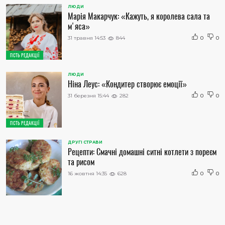
ЛЮДИ
Марія Макарчук: «Кажуть, я королева сала та
м'яса»
31 травня 14:53
844
0
0
ГІСТЬ РЕДАКЦІЇ
ЛЮДИ
Ніна Леус: «Кондитер створює емоції»
31 березня 15:44
282
0
0
ГІСТЬ РЕДАКЦІЇ
ДРУГІ СТРАВИ
Рецепти: Смачні домашні ситні котлети з пореєм
та рисом
16 жовтня 14:35
628
0
0