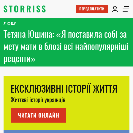
ПЕРЕДПЛАТИТИ
ЛЮДИ
Тетяна Юшина: «Я поставила собі за
мету мати в блозі всі найпопулярніші
рецепти»
ЕКСКЛЮЗИВНІ ІСТОРІЇ ЖИТТЯ
Життєві історії українців
ЧИТАТИ ОНЛАЙН