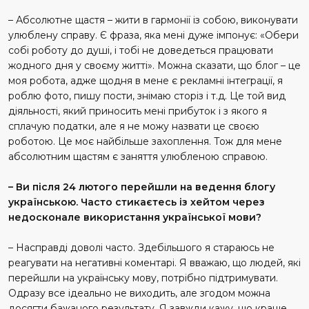
– Абсолютне щастя – жити в гармонії із собою, виконувати
улюблену справу. Є фраза, яка мені дуже імпонує: «Обери
собі роботу до душі, і тобі не доведеться працювати
жодного дня у своєму житті». Можна сказати, що блог – це
моя робота, адже щодня в мене є рекламні інтеграції, я
роблю фото, пишу пости, знімаю сторіз і т.д. Це той вид
діяльності, який приносить мені прибуток і з якого я
сплачую податки, але я не можу назвати це своєю
роботою. Це моє найбільше захоплення. Тож для мене
абсолютним щастям є заняття улюбленою справою.
– Ви після 24 лютого перейшли на ведення блогу
українською. Часто стикаєтесь із хейтом через
недосконале використання української мови?
– Насправді доволі часто. Здебільшого я стараюсь не
реагувати на негативні коментарі. Я вважаю, що людей, які
перейшли на українську мову, потрібно підтримувати.
Одразу все ідеально не виходить, але згодом можна
досягти бажаного результату. Я завжди кажу, що краще