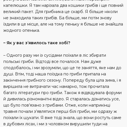
капелюшки. Я там нарізала два кошики грибів і ще повний
великий пакет. Для грибника це скарб. Я більше ніколи
не знаходила таких грибів. Ба більше, ми потім знову
їздили в це місце, але на тому пеньку я більше не знайшла
жодного опенька.
– Як у вас з’явилось таке хобі?
– Одного разу ми із сусідами поїхали в ліс збирати
польські гриби. Відтоді все почалося. Нам дуже
сподобалось, і ми зрозуміли, що це те заняття, яке нам до
душі. Втім, тоді наша поїздка по гриби припала на
закінчення грибного сезону. Попереду була ціла зима, і я
вирішила не витрачати час намарно, тож прочитала
багато літератури про гриби. Також я відвідувала форуми
й дивилась різноманітні відео. Я старалась дізнатись усе,
що було пов’язано з грибами. Отже, коли наприкінці
травня почали з’являтися перші білі гриби, ми одразу ж
поїхали їх шукати. Я вже тоді знала, що вони ростуть саме
в дубових лісах, і ми з чоловіком вирушили туди на