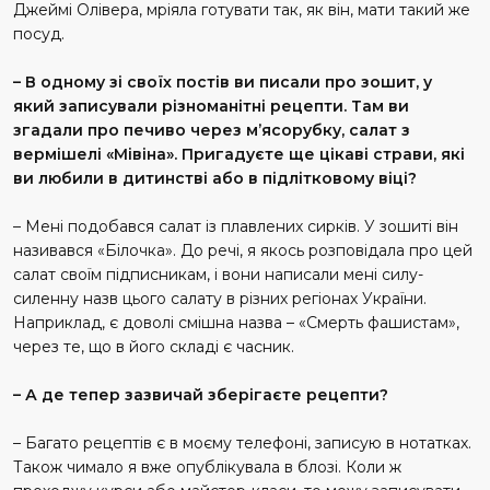
Джеймі Олівера, мріяла готувати так, як він, мати такий же
посуд.
– В одному зі своїх постів ви писали про зошит, у
який записували різноманітні рецепти. Там ви
згадали про печиво через м’ясорубку, салат з
вермішелі «Мівіна». Пригадуєте ще цікаві страви, які
ви любили в дитинстві або в підлітковому віці?
– Мені подобався салат із плавлених сирків. У зошиті він
називався «Білочка». До речі, я якось розповідала про цей
салат своїм підписникам, і вони написали мені силу-
силенну назв цього салату в різних регіонах України.
Наприклад, є доволі смішна назва – «Смерть фашистам»,
через те, що в його складі є часник.
– А де тепер зазвичай зберігаєте рецепти?
– Багато рецептів є в моєму телефоні, записую в нотатках.
Також чимало я вже опублікувала в блозі. Коли ж