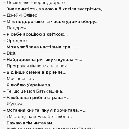
– Досконале – ворог доброго.
– Знаменитість, з якою я б хотіла зустрітись, – …
– Джеймі Олівер.
– Між подорожжю та часом удома оберу…
– Подорож.
– Я себе асоціюю з квіткою…
– Орхідеєю.
– Моя улюблена настільна гра – …
– Dixit.
– Найдорожча річ, яку я купила, – …
– Програвач вінілових платівок.
– Від інших мене відрізняє…
– Моя чесність.
– Я люблю Україну за…
– Те, що це моя Батьківщина.
– Улюблена грибна страва – …
– Жульєн.
– Остання книга, яку я прочитала, – …
– «Місто дівчат» Елізабет Ґілберт.
– Бажаю всім читачам…