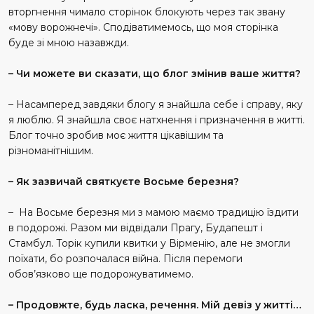
вторгнення чимало сторінок блокують через так звану
«мову ворожнечі». Сподіватимемось, що моя сторінка
буде зі мною назавжди.
– Чи можете ви сказати, що блог змінив ваше життя?
– Насамперед завдяки блогу я знайшла себе і справу, яку
я люблю. Я знайшла своє натхнення і призначення в житті.
Блог точно зробив моє життя цікавішим та
різноманітнішим.
– Як зазвичай святкуєте Восьме березня?
– На Восьме березня ми з мамою маємо традицію їздити
в подорожі. Разом ми відвідали Прагу, Будапешт і
Стамбул. Торік купили квитки у Вірменію, але не змогли
поїхати, бо розпочалася війна. Після перемоги
обов’язково ще подорожуватимемо.
– Продовжте, будь ласка, речення. Мій девіз у житті…