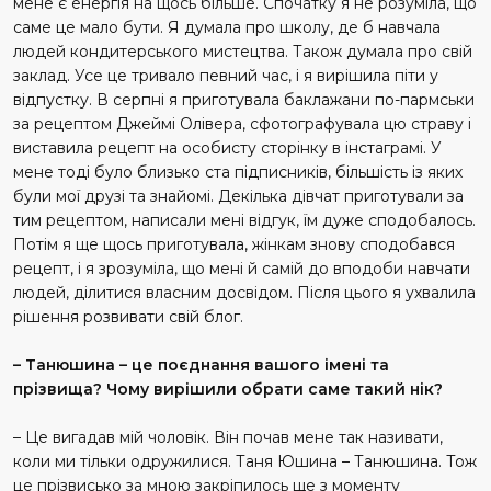
мене є енергія на щось більше. Спочатку я не розуміла, що
саме це мало бути. Я думала про школу, де б навчала
людей кондитерського мистецтва. Також думала про свій
заклад. Усе це тривало певний час, і я вирішила піти у
відпустку. В серпні я приготувала баклажани по-пармськи
за рецептом Джеймі Олівера, сфотографувала цю страву і
виставила рецепт на особисту сторінку в інстаграмі. У
мене тоді було близько ста підписників, більшість із яких
були мої друзі та знайомі. Декілька дівчат приготували за
тим рецептом, написали мені відгук, їм дуже сподобалось.
Потім я ще щось приготувала, жінкам знову сподобався
рецепт, і я зрозуміла, що мені й самій до вподоби навчати
людей, ділитися власним досвідом. Після цього я ухвалила
рішення розвивати свій блог.
– Танюшина – це поєднання вашого імені та
прізвища? Чому вирішили обрати саме такий нік?
– Це вигадав мій чоловік. Він почав мене так називати,
коли ми тільки одружилися. Таня Юшина – Танюшина. Тож
це прізвисько за мною закріпилось ще з моменту