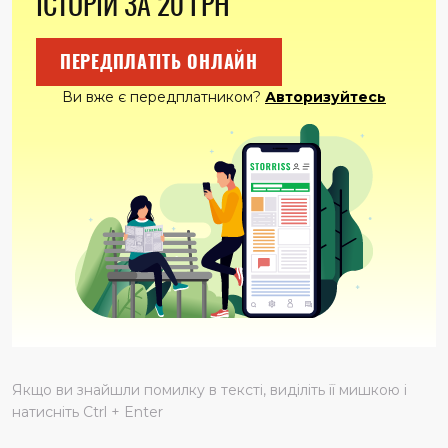
ІСТОРІЙ ЗА 20 ГРН
ПЕРЕДПЛАТІТЬ ОНЛАЙН
Ви вже є передплатником?
Авторизуйтесь
Якщо ви знайшли помилку в тексті, виділіть її мишкою і
натисніть Ctrl + Enter