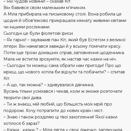
– Які чудові новини! – сказав Кіт.
Він бавився своїм маленьким м’ячиком.
А Міла прибирала на письмовому столі. Вона робила це
щодня й обов’язково прикрашала кімнату живими квітами
чи іншими рослинами.
Сьогодні це були фіолетові іриси.
– Як гарно! – зауважив пан Кіт, який був Естетом з великої
літери. Він намагався завжди й у всьому помічати красу.
Потім іще трохи домашніх справ, заповнення щоденника.
Мала не встигла зрозуміти, як настав час казки на ніч.
– Сьогодні ти можеш сама обрати нам пригоди! Про що
мрієш, що нового хотіла би відчути та побачити? – спитав
Кіт.
– А що, так можна? – здивувалася дівчинка.
Вусань тільки усміхався і чекав, коли ж зможе розпочати
творити свої дива.
– Ти ж знаєш, мій любий, що більшість моїх мрій про
подорожі. Хочу потрапити до нових країн і міст.
– Знаю і також розділяю ці твої захоплення! Якої казки
хотілося б зараз?
– Казки... казки..? – Міла лягла у своє ліжечко, заплющила