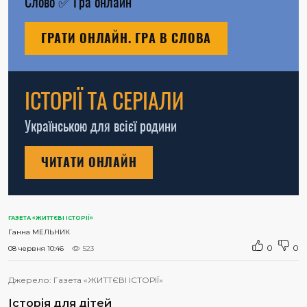
Слово
✅
Гра онлайн
ГРАТИ ОНЛАЙН. ГРА В СЛОВА
ІСТОРІЇ ТА СЕРІАЛИ
Українською для всієї родини
ЧИТАТИ ОНЛАЙН
ГАЗЕТА «ЖИТТЄВІ ІСТОРІЇ»
Ганна МЕЛЬНИК
0
0
08 червня 10:46
523
Джерело:
Газета «ЖИТТЄВІ ІСТОРІЇ»
Історія для дітей