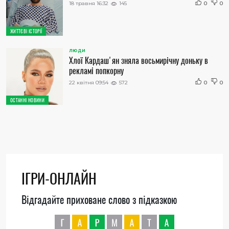
18 травня 16:32
145
0
0
ЖИТТЄВІ ІСТОРІЇ
ЛЮДИ
Хлої Кардаш'ян зняла восьмирічну доньку в
рекламі попкорну
22 квітня 09:54
572
0
0
ОСТАННІ НОВИНИ
ІГРИ-ОНЛАЙН
Відгадайте приховане слово з підказкою