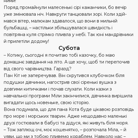
ними!
Поряд промайнули малесенькі сірі кажанчики, бо вечір
уже змінювала ніч. Навкруги танцювали зорі. Коли здій­
мався вітер, малюкам здавалося, що вони в мильній
бульбашці, – настільки збільшувалася швидкість і
повітряна куля стрімко пливла у небі. Так юні мандрівники
й прилетіли додому!
Субота
– Котику, сьогодні я почитаю тобі казочку, бо маю
домашнє завдання на літо. А ще хочу, щоб ти перепочив
від свого чарівництва. Гаразд?
Пан Кіт не заперечував. Він скрутився клубочком біля
подушки дівчинки, нагострив свої сіренькі вушка з
довгими китичками і почав слухати. Коли казки з
навчальної програми Міли закінчилися, дівчинка вирішила
вигадати щось новеньке, свою історію.
Вона подумала, що для пана Кота буде цікавою розповідь
про море і морських тварин. Адже нещодавно маленькі
друзі гостювали в бабусі та дідуся, які живуть біля моря.
– Тож заплющ очі, моє кошенятко, – розпочала Міла, – й
уяви, що ми з тобою пливемо кораблем. Навколо нас –