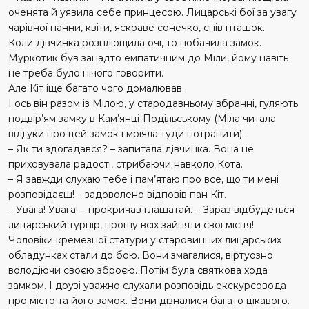
оченята й уявила себе принцесою. Лицарські бої за увагу
чарівної панни, квіти, яскраве сонечко, спів пташок.
Коли дівчинка розплющила очі, то побачила замок.
Муркотик був занадто емпатичним до Міли, йому навіть
не треба було нічого говорити.
Але Кіт іще багато чого домалював.
І ось він разом із Мілою, у стародавньому вбранні, гуляють
подвір’ям замку в Кам’янці-Подільському (Міла читала
відгуки про цей замок і мріяла туди потрапити).
– Як ти здогадався? – запитала дів­чинка. Вона не
приxовувала радості, стрибаючи навколо Кота.
– Я завжди слухаю тебе і пам’ятаю про все, що ти мені
розповідаєш! – задоволено відповів пан Кіт.
– Увага! Увага! – прокричав глашатай. – Зараз відбудеться
лицарський турнір, прошу всіх зайняти свої місця!
Чоловіки кремезної статури у старовинних лицарських
обладунках стали до бою. Вони змагалися, віртуозно
володіючи своєю зброєю. Потім була святкова хода
замком. І друзі уважно слухали розповідь екскурсовода
про місто та його замок. Вони дізналися багато цікавого.