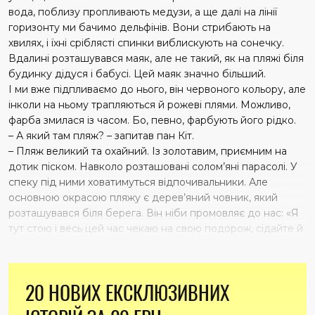
вода, поблизу пропливають медузи, а ще далі на лінії
горизонту ми бачимо дельфінів. Вони стрибають на
хвилях, і їхні сріблясті спинки виблискують на сонечку.
Вдалині розташувався маяк, але не такий, як на пляжі біля
будинку дідуся і бабусі. Цей маяк значно більший.
І ми вже підпливаємо до нього, він червоного кольору, але
інколи на ньому трапляються й рожеві плями. Можливо,
фарба змилася із часом. Бо, певно, фарбують його рідко.
– А який там пляж? – запитав пан Кіт.
– Пляж великий та охайний. Із золотавим, приємним на
дотик піском. Навколо розташовані солом’яні парасолі. У
спеку під ними ховатимуться відпочивальники. Але
основною окрасою пляжу є дерев’яний човник, який
розташувався біля берега. Він ніби промовляє до нас: «Я
тут стою і весь цей час чекаю на свою подорож, сідайте й
вирушаємо!»
20 НОВИХ ЕКСКЛЮЗИВНИХ