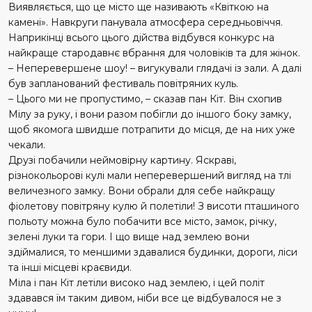
Виявляється, що це місто ще називають «Квіткою на
камені». Навкруги панувала атмосфера середньовіччя.
Наприкінці всього цього дійства відбувся конкурс на
найкраще стародавнє вбрання для чоловіків та для жінок.
– Неперевершене шоу! – вигукували глядачі із зали. А далі
був запланований фестиваль повітряних куль.
– Цього ми не пропустимо, – сказав пан Кіт. Він схопив
Мілу за руку, і вони разом побігли до іншого боку замку,
щоб якомога швидше потрапити до місця, де на них уже
чекали.
Друзі побачили неймовірну картину. Яскраві,
різнокольорові кулі мали неперевершений вигляд на тлі
величезного замку. Вони обрали для себе найкращу
фіолетову повітряну кулю й полетіли! З висоти пташиного
польоту можна було побачити все місто, замок, річку,
зелені луки та гори. І що вище над землею вони
здіймалися, то меншими здавалися будинки, дороги, ліси
та інші місцеві краєвиди.
Міла і пан Кіт летіли високо над землею, і цей політ
здавався їм таким дивом, ніби все це відбувалося не з