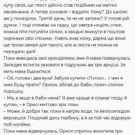
купу своїх, що текст дійсно став подібним на магічні
заклинання. А тепер основне – віддати. Кому? До школи
аж у понеділок. Третій день, та чи не запізно? У голові рій
думок. І тоді спливає на гадку, що завтра неділя, отже,
можна піти погуляти селом, а заодно вкинути в поштові
скриньки свої «пісьма». Навіть знає кому, дарма що вони
ще трохи замалі для такого, але ж листа не можна не
передати далі!
Поки виводила свої кренделики, вже й мама повернулась.
Заледве встигла заховати в підручник аж три аркуші. За
мить мама бідкається:
– Ой, голова і два вуха! Забула купити «Лотос»… І чим я
нині буду прати? Орисю, збігай до баби, позич слоїчок
порошку.
– Ма, а якщо в баби нема? Я вже краще в сільмаг поїду й
куп­лю, – в Орисі миттєво зріє план.
– Може, й добре так: поки я нагрію води, ти велосипедом
вернешся. Пошукай десь торбину, а я за той час відрахую
тобі копійки.
Поки мама відвернулась,
Орися
спритно вихопила три