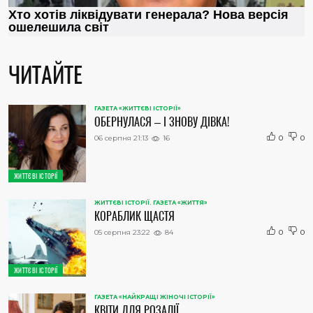
ЧИТАЙТЕ
ГАЗЕТА «ЖИТТЄВІ ІСТОРІЇ»
ОБЕРНУЛАСЯ – І ЗНОВУ ДІВКА!
06 серпня 21:13
16
0
0
ЖИТТЄВІ ІСТОРІЇ
ЖИТТЄВІ ІСТОРІЇ. ГАЗЕТА «ЖИТТЯ»
КОРАБЛИК ЩАСТЯ
05 серпня 23:22
84
0
0
ЖИТТЄВІ ІСТОРІЇ
ГАЗЕТА «НАЙКРАЩІ ЖІНОЧІ ІСТОРІЇ»
КВІТИ ДЛЯ РОЗАЛІЇ