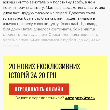
аркуші і миттю замотала їх у полотняну торбу, в якій
носили крам із сільмагу. Мама ще щось хотіла сказати, але
дівча вже щодуху тиснуло на педалі. Дорогою тричі
зупинялася біля потрібної хвіртки, тихцем вкидала в
ящичок на пресу свою цидулку і їхала далі. Щоправда,
біля дому Наталі довелося схитрувати, бо на хвіртці
стояла її мама з сусідкою. Орися зменшила швидкість,
вдавано впала, жінки злякалися й підбіг­ли до неї, чи не
забилась.
20 НОВИХ ЕКСКЛЮЗИВНИХ
ІСТОРІЙ ЗА 20 ГРН
ПЕРЕДПЛАТІТЬ ОНЛАЙН
Ви вже є передплатником?
Авторизуйтесь