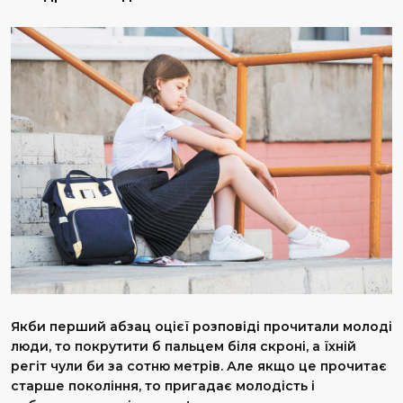
Якби перший абзац оцієї розповіді прочитали молоді
люди, то покрутити б пальцем біля скроні, а їхній
регіт чули би за сотню метрів. Але якщо це прочитає
старше покоління, то пригадає молодість і