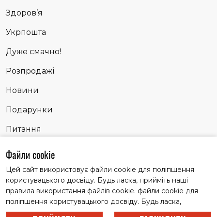
Здоров’я
Укрпошта
Дуже смачно!
Розпродажі
Новини
Подарунки
Питання
Сповідь
Файли cookie
Цей сайт використовує файли cookie для поліпшення
користувацького досвіду. Будь ласка, прийміть наші
Матеріали із заголовком "Партнерські історії" публікуємо
правила використання файлів cookie. файли cookie для
на правах реклами
поліпшення користувацького досвіду. Будь ласка,
© 2022 Всі права захищені.
прийміть наші правила використання файлів cookie.