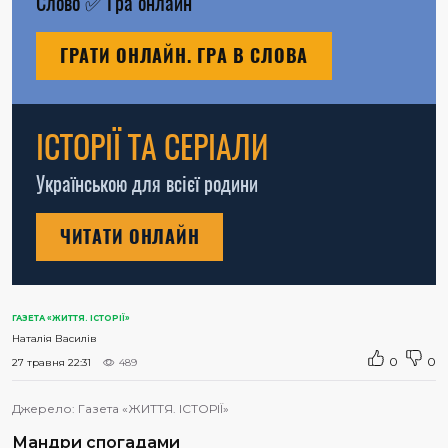
Слово
✅
Гра онлайн
ГРАТИ ОНЛАЙН. ГРА В СЛОВА
ІСТОРІЇ ТА СЕРІАЛИ
Українською для всієї родини
ЧИТАТИ ОНЛАЙН
ГАЗЕТА «ЖИТТЯ. ІСТОРІЇ»
Наталія Василів
0
0
27 травня 22:31
489
Джерело:
Газета «ЖИТТЯ. ІСТОРІЇ»
Мандри спогадами