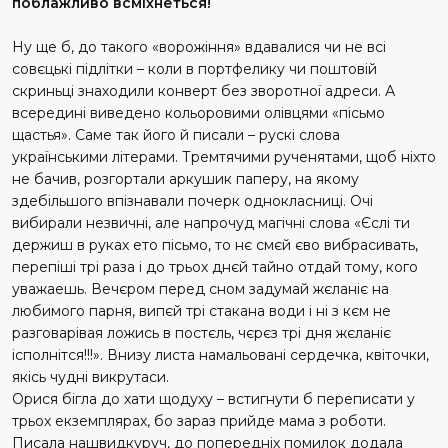
поблажливо всміхнеться!
Ну ще б, до такого «ворожіння» вдавалися чи не всі
совєцькі підлітки – коли в портфелику чи поштовій
скриньці знаходили конверт без зворотної адреси. А
всередині виведено кольоровими олівцями «пісьмо
щастья». Саме так його й писали – рускі слова
українськими літерами. Тремтячими рученятами, щоб ніхто
не бачив, розгортали аркушик паперу, на якому
здебільшого впізнавали почерк однокласниці. Очі
вибирали незвичні, але напрочуд магічні слова «Єслі ти
держиш в руках ето пісьмо, то нє смєй єво вибрасивать,
перепіші трі раза і до трьох днєй тайно отдай тому, кого
уважаешь. Вечєром перед сном задумай жєланіє на
любимого парня, випєй трі стакана води і ні з кєм не
разговарівая ложись в постєль, чєрєз трі дня жєланіє
ісполнітся!!!». Внизу листа намальовані сердечка, квіточки,
якісь чудні викрутаси.
Орися бігла до хати щодуху – встигнути б переписати у
трьох екземплярах, бо зараз прийде мама з роботи.
Писала нашвидкуруч, до попередніх помилок додала