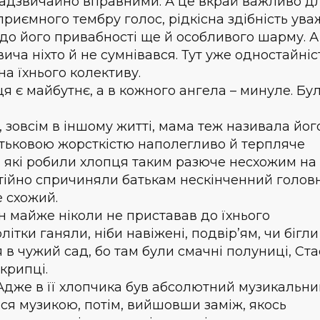
 надзвичайно вправними. А це вкрай важливо д
приємного тембру голос, рідкісна здібність ув
до його привабності ще й особливого шарму. А
ича ніхто й не сумнівався. Тут уже одностайніс
на їхнього колективу.
я є майбутнє, а в кожного ангела – минуле. Бу
, зовсім в іншому житті, мама теж називала йог
батьковою жорсткістю наполегливо й терпляче
у, які робили хлопця таким разюче несхожим на
остійно спричиняли батькам нескінченний голов
е схожий.
н майже ніколи не приставав до їхнього
ітки ганяли, ніби навіжені, подвір’ям, чи бігли
в чужий сад, бо там були смачні полуниці, Ст
крипці.
 Адже в її хлопчика був абсолютний музикальни
ся музикою, потім, вийшовши заміж, якось