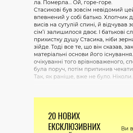
ла. Померла… Ой, горе-горе.
Стасикові був зовсім невідомий це
впевнений у собі батько. Хлопчик 
висів на сутулій спині, й відчував 
сім’ї залишилося двоє. І батькові 
прихистку душу Стасика, ніби зерн
зійде. Тоді все те, що він сказав, 
матеріальні основи його існуванн
очікуванні того врівноваженого, с
була поруч, потім припинив чекати
Так, як раніше, вже не було. Ніколи.
20 НОВИХ
ЕКСКЛЮЗИВНИХ
Ви 