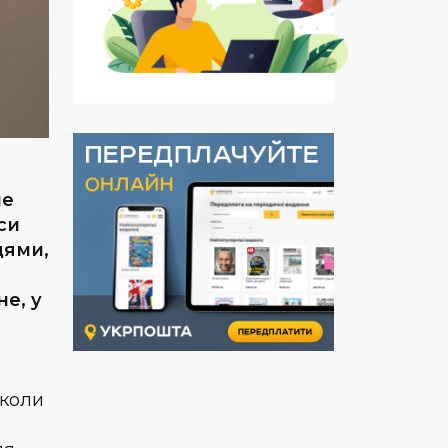
не
си
цями,
е, у
 коли
і