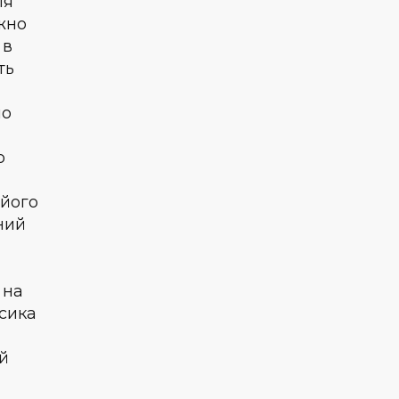
ля
ажно
 в
ть
ло
о
 його
ний
 на
асика
й