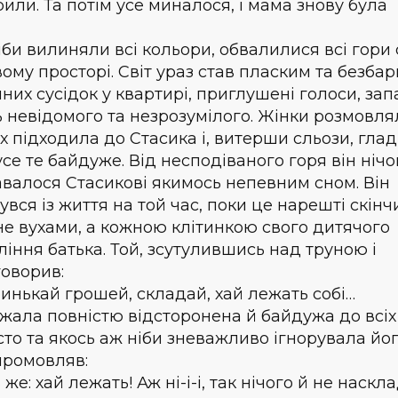
ли. Та потім усе миналося, і мама знову була
би вилиняли всі кольори, обвалилися всі гори с
вому просторі. Світ ураз став пласким та безба
них сусідок у квартирі, приглушені голоси, зап
ь невідомого та незрозумілого. Жінки розмовля
их підходила до Стасика і, витерши сльози, гла
се те байдуже. Від несподіваного горя він нічо
давалося Стасикові якимось непевним сном. Він
увся із життя на той час, поки це нарешті скінч
и не вухами, а кожною клітинкою свого дитячого
ління батька. Той, зсутулившись над труною і
говорив:
тринькай грошей, складай, хай лежать собі…
лежала повністю відсторонена й байдужа до всіх
исто та якось аж ніби зневажливо ігнорувала йо
промовляв:
же: хай лежать! Аж ні-і-і, так нічого й не наскл