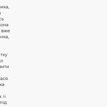
зика,
а
сь
вона
, вже
інка,
ітку
до
зити
ася.
ка
 її
під