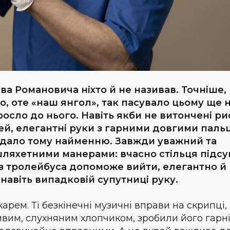
ава Романовича ніхто й не називав. Точніше,
, оте «наш янгол», так пасувало цьому ще 
росло до нього. Навіть якби не витончені ри
ей, елегантні руки з гарними довгими паль
овідало тому найменню. Завжди уважний та
шляхетними манерами: вчасно стільця підсун
з тролейбуса допоможе вийти, елегантно й
авіть випадковій супутниці руку.
рем. Ті безкінечні музичні вправи на скрипці,
ливим, слухняним хлопчиком, зробили його гарн