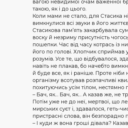
вагою невидимої очам важенної бри
такою, як і до цього.
Коли мами не стало, для Стасика ні
вимк­нулися всі звуки в його життє
Стасикова пам’ять закарбувала сум
воску й незриму присутність чогос
пошепки. Час від часу котрась із н
його по голові. Хлопчик сприймав у
розумів. Усе те, що відбувалося, з
навіть не плакав, бо начебто вимкн
й буде все, як і раніше. Проте ніб
організму всотував розпачливі кви
похитуючись усім тілом, нестямно 
– Бач, як… Бач, як… А казав же, не 
Потім уже не до неї, мертвої, що 
мирських суєт і, здавалося, геть-ч
пристрасні слова, він безпорадно 
– І куди ж вона гроші дівала? Казав 