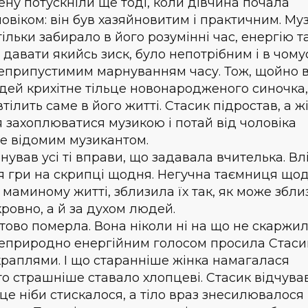
цену потускніли ще тоді, коли дівчина почала
ловіком: він був хазяйновитим і практичним. Му
тільки забирало в його розумінні час, енергію т
 давати якийсь зиск, було непотрібним і в чому
неприпустимим марнуванням часу. Тож, щойно 
дей крихітне тільце новонародженого синочка
тілить саме в його житті. Стасик підростав, а ж
 захоплюватися музикою і потай від чоловіка
не відомим музикантом.
ував усі ті вправи, що задавала вчителька. Вл
ся гри на скрипці щодня. Негучна таємниця що
 маминому житті, зблизила їх так, як може збли
ровно, а й за духом людей.
ово померла. Вона ніколи ні на що не скаржил
неприродно енергійним голосом просила Стаси
краплями. І що старанніше жінка намагалася
то страшніше ставало хлопцеві. Стасик відчував:
це ніби стискалося, а тіло враз знесилювалося 