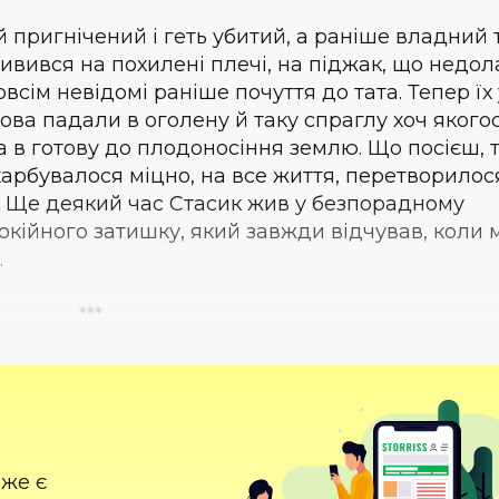
й пригнічений і геть убитий, а раніше владний 
дивився на похилені плечі, на піджак, що недо
зовсім невідомі раніше почуття до тата. Тепер їх 
слова падали в оголену й таку спраглу хоч якого
а в готову до плодоносіння землю. Що посієш, т
закарбувалося міцно, на все життя, перетворилос
я. Ще деякий час Стасик жив у безпорадному
покійного затишку, який завжди відчував, коли
.
***
вже є