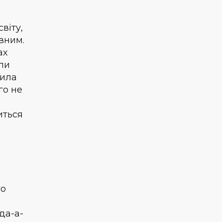
віту,
рвним.
ах
ли
дила
го не
иться
го
ада-а-