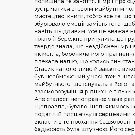
полишила те заняття. Її мрії про с
зустрічатися зі своїм майбутнім чо
мистецтво, книги, тобто все те, що 
збурювало емоції замість того, щоб
навіть шкідливим. Усе це вважав 
ніжно й бережно притулила до гру
твердо знала, що нездійснені мрії в
як могла, боронила його прагнення
плекала надію, що колись син ста
Стасик наполегливо й завзято викон
був необмежений у часі, тож вчив
майбутнього, що існувала в його та
взаєморозуміння рідних не тільки к
Але сталося непоправне: мама рапт
Щоправда, бувало, іноді якимось 
подати їй пляшечку із серцевими 
вкласти в те прохання бадьорості, 
бадьорість була штучною. Його сер