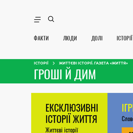
ФАКТИ
ЛЮДИ
ДОЛІ
ІСТОРІЇ
ІСТОРІЇ
ЖИТТЄВІ ІСТОРІЇ. ГАЗЕТА «ЖИТТЯ»
ГРОШІ Й ДИМ
ЕКСКЛЮЗИВНІ
ІГ
ІСТОРІЇ ЖИТТЯ
Сло
Життєві історії