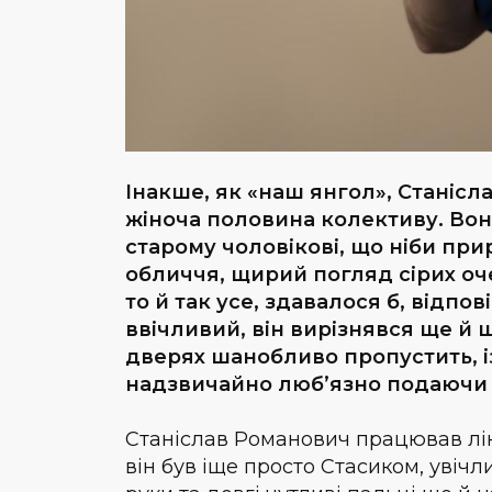
Інакше, як «наш янгол», Станісл
жіноча половина колективу. Воно
старому чоловікові, що ніби при
обличчя, щирий погляд сірих оч
то й так усе, здавалося б, відп
ввічливий, він вирізнявся ще й 
дверях шанобливо пропустить, і
надзвичайно люб’язно подаючи н
Станіслав Романович працював ліка
він був іще просто Стасиком, увіч