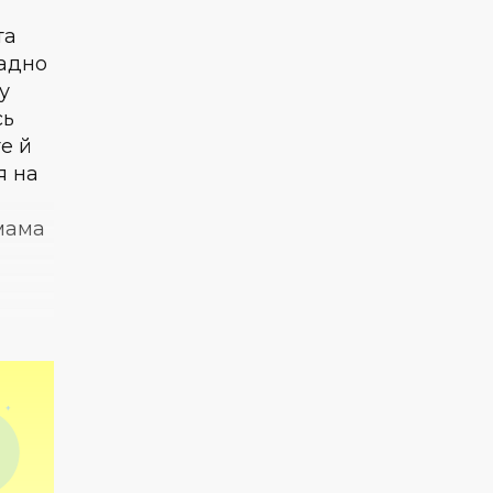
та
ладно
у
сь
е й
я на
 мама