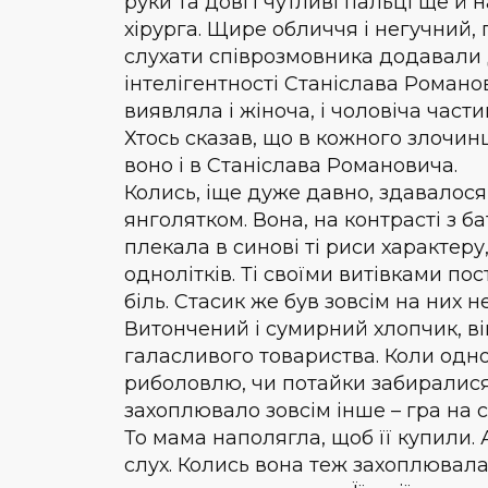
руки та довгі чутливі пальці ще й
хірурга. Щире обличчя і негучний, 
слухати співрозмовника додавали 
інтелігентності Станіслава Романов
виявляла і жіноча, і чоловіча части
Хтось сказав, що в кожного злочинц
воно і в Станіслава Романовича.
Колись, іще дуже давно, здавалося
янголятком. Вона, на контрасті з 
плекала в синові ті риси характер
однолітків. Ті своїми витівками п
біль. Стасик же був зовсім на них н
Витончений і сумирний хлопчик, ві
галасливого товариства. Коли однол
риболовлю, чи потайки забиралися 
захоплювало зовсім інше – гра на с
То мама наполягла, щоб її купили.
слух. Колись вона теж захоплювала