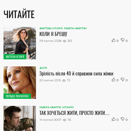
ЧИТАЙТЕ
ЖИТТЄВІ ІСТОРІЇ. ГАЗЕТА «ЖИТТЯ»
КОЛИ Я БРЕШУ
29 липня 23:38
353
0
0
ЖИТТЄВІ ІСТОРІЇ
ДОЛІ
Зрілість після 40 й справжня сила жінки
20 липня 23:15
72
0
0
ПОРАДИ ПСИХОЛОГА
ГАЗЕТА «ЖИТТЯ. ІСТОРІЇ»
ТАК ХОЧЕТЬСЯ ЖИТИ, ПРОСТО ЖИТИ…
14 липня 00:07
76
0
0