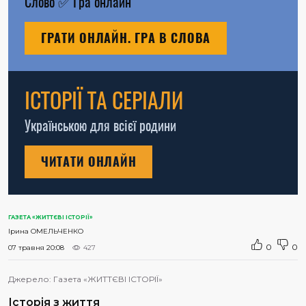
Слово
✅
Гра онлайн
ГРАТИ ОНЛАЙН. ГРА В СЛОВА
ІСТОРІЇ ТА СЕРІАЛИ
Українською для всієї родини
ЧИТАТИ ОНЛАЙН
ГАЗЕТА «ЖИТТЄВІ ІСТОРІЇ»
Ірина ОМЕЛЬЧЕНКО
0
0
07 травня 20:08
427
Джерело:
Газета «ЖИТТЄВІ ІСТОРІЇ»
Історія з життя