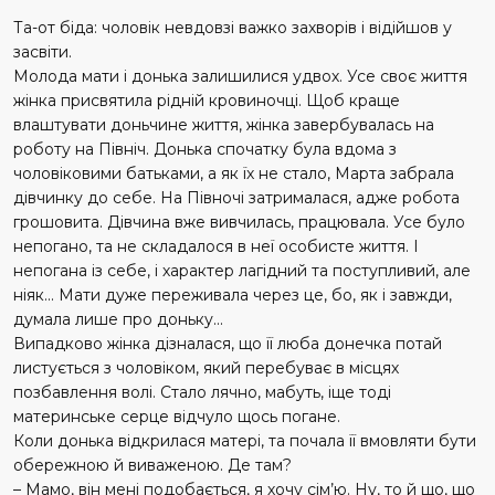
Та-от біда: чоловік невдовзі важко захворів і відійшов у
засвіти.
Молода мати і донька залишилися удвох. Усе своє життя
жінка присвятила рідній кровиночці. Щоб краще
влаштувати доньчине життя, жінка завербувалась на
роботу на Північ. Донька спочатку була вдома з
чоловіковими батьками, а як їх не стало, Марта забрала
дівчинку до себе. На Півночі затрималася, адже робота
грошовита. Дівчина вже вивчилась, працювала. Усе було
непогано, та не складалося в неї особисте життя. І
непогана із себе, і характер лагідний та поступливий, але
ніяк... Мати дуже переживала через це, бо, як і завжди,
думала лише про доньку...
Випадково жінка дізналася, що її люба донечка потай
листується з чоловіком, який перебуває в місцях
позбавлення волі. Стало лячно, мабуть, іще тоді
материнське серце відчуло щось погане.
Коли донька відкрилася матері, та почала її вмовляти бути
обережною й виваженою. Де там?
– Мамо, він мені подобається, я хочу сім’ю. Ну, то й що, що