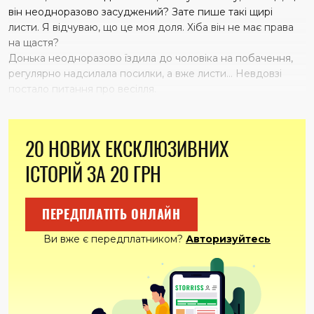
він неодноразово засуджений? Зате пише такі щирі
листи. Я відчуваю, що це моя доля. Хіба він не має права
на щастя?
Донька неодноразово їздила до чоловіка на побачення,
регулярно надсилала посилки, а вже листи… Невдовзі
постало питання про весілля.
20 НОВИХ ЕКСКЛЮЗИВНИХ
ІСТОРІЙ ЗА 20 ГРН
ПЕРЕДПЛАТІТЬ ОНЛАЙН
Ви вже є передплатником?
Авторизуйтесь