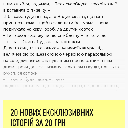
відмовляйся, подумай, – Леся сьорбнула гарячої кави й
відставила філіжанку. –
Я б і сама туди пішла, але Вадик сказав, що наші
принцеси замалі, щоб їх залишати без мами, – вона
подмухала на каву і зробила другий ковток.
– Та гаразд, сходжу на цю співбесіду, – погодилася
Поліна. – Скинь, будь ласка, контакти.
Дівчата сиділи за столиком вуличної кав’ярні під
величезною сонцезахисною червоною парасолькою,
насолоджувалися спілкуванням і неспекотним літнім
днем, трохи далі, за низьким парканом із кущів, повільно
рухалися автівки.
– Візьміть, будь ласка, – дівча-
підліток протягнула до подруг флаєр і, не дочекавшись,
поки хтось із них протягне руку, поклала на стіл поруч із
десертами й покотилася далі на роликах вулицею.
– Що це? – запитала Леся і взяла в руку маленький
20 НОВИХ ЕКСКЛЮЗИВНИХ
глянцевий папір. – Це у нас… це у нас фотовиставка
«Жіноче тіло», цікаво… адреса… то це зовсім поруч. А
ІСТОРІЙ ЗА 20 ГРН
сходімо! Це зайва година. Вадик на роботі, з дівчатками