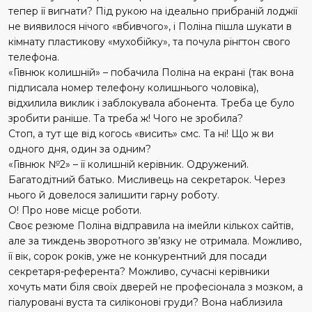
тепер її вигнати? Під рукою на ідеально прибраній лоджії
не виявилося нічого «вбивчого», і Поліна пі­шла шукати в
кімнату пластикову «мухобійку», та почула рінгтон свого
телефона.
«Гівнюк колишній» – побачила Поліна на екрані (так вона
підписала номер телефону колишнього чоловіка),
відхилила виклик і заблокувала абонента. Треба це було
зробити раніше. Та треба ж! Чого не зробила?
Стоп, а тут ще від когось «висить» смс. Та ні! Що ж ви
одного дня, один за одним?
«Гівнюк №2» – її колишній керівник. Одружений.
Багатодітний батько. Мисливець на секретарок. Через
нього й довелося залишити гарну роботу.
О! Про нове місце роботи.
Своє резюме Поліна відправила на імейли кількох сайтів,
але за тиждень зворотного зв’язку не отримала. Можливо,
її вік, сорок років, уже не конкурентний для посади
секретаря-референта? Можливо, сучасні керівники
хочуть мати біля своїх дверей не професіонала з мозком, а
гіалуровані вуста та силіконові груди? Вона наблизила