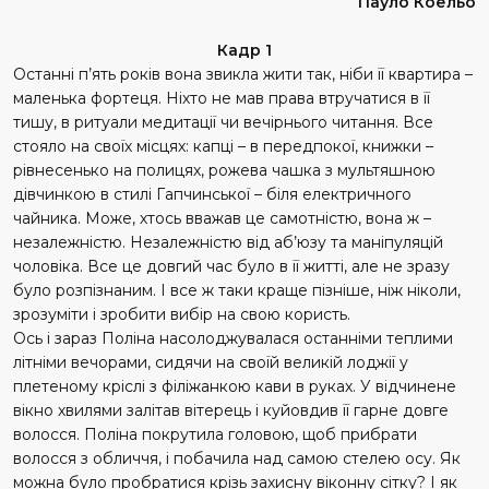
Пауло Коельо
Кадр 1
Останні п’ять років вона звикла жити так, ніби її квартира –
маленька фортеця. Ніхто не мав права втручатися в її
тишу, в ритуали медитації чи вечірнього читання. Все
стояло на своїх місцях: капці – в передпокої, книжки –
рівнесенько на полицях, рожева чашка з мультяшною
дівчинкою в стилі Гапчинської – біля елект­ричного
чайника. Може, хтось вважав це самотністю, вона ж –
незалежністю. Незалежністю від аб’юзу та маніпуляцій
чоловіка. Все це довгий час було в її житті, але не зразу
було розпізнаним. І все ж таки краще пізніше, ніж ніколи,
зрозуміти і зробити вибір на свою користь.
Ось і зараз Поліна насоло­джувалася останніми теплими
літніми вечорами, сидячи на своїй великій лоджії у
плетеному кріслі з філіжанкою кави в руках. У відчинене
вікно хвилями залітав вітерець і куйовдив її гарне довге
волосся. Поліна покрутила головою, щоб прибрати
волосся з обличчя, і побачила над самою стелею осу. Як
можна було пробратися крізь захисну віконну сітку? І як