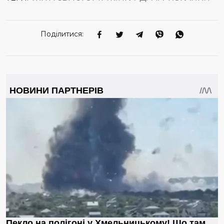
роздивлявся дівчат і теж усміхався.
Поліна зашарілася і стиснула долоні в кулаки.
– Стоп-стоп, – підняв руку блакитноокий, – мій друг ще той
Поділитися:
жартівник.
– Не хочете – не треба, – потиснув плечима фотограф,
наче глузував з дівчат.
– Йдіть і жартуйте з іншими, – спробувала розрядити
ситуацію Леся і потягнула подругу до виходу.
Вже на свіжому повітрі Поліна заспокоїлася і всміхнулася:
– Так і хотілося його прихлопнути!
Леся обійняла подругу за плечі.
– Поліно, слухай, вони, радше за все, жартували, може,
хотіли з тобою познайомитися, а ти від­разу прийняла
бійцівську стійку.
– Бісять усі! Той, що з камерою, і той, що без!
– О! А той чого бісить?
Дякуємо за вашу передплату онлайн!