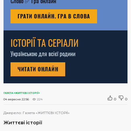
Слово
✅
Гра онлайн
ГРАТИ ОНЛАЙН. ГРА В СЛОВА
ІСТОРІЇ ТА СЕРІАЛИ
Українською для всієї родини
ЧИТАТИ ОНЛАЙН
ГАЗЕТА «ЖИТТЄВІ ІСТОРІЇ»
0
0
04 вересня 22:56
224
Джерело:
Газета «ЖИТТЄВІ ІСТОРІЇ»
Життєві історії