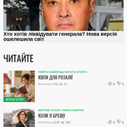
ЧИТАЙТЕ
ГАЗЕТА «НАЙКРАЩІ ЖІНОЧІ ІСТОРІЇ»
КВІТИ ДЛЯ РОЗАЛІЇ
31 липня 13:05
34
0
0
ЖИТТЄВІ ІСТОРІЇ
ЖИТТЄВІ ІСТОРІЇ. ГАЗЕТА «ЖИТТЯ»
КОЛИ Я БРЕШУ
29 липня 23:38
288
0
0