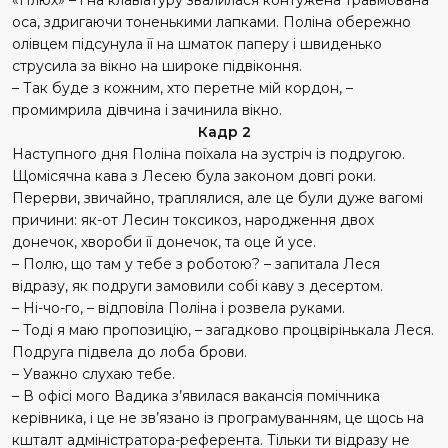
оса, здригаючи тоненькими лап­ками. Поліна обережно
олівцем підсунула її на шматок паперу і швиденько
струсила за вікно на широке підвіконня.
– Так буде з кожним, хто перетне мій кордон, –
промимрила дівчина і зачинила вікно.
Кадр 2
Наступного дня Поліна поїхала на зустріч із подругою.
Щомісячна кава з Лесею була законом довгі роки.
Перерви, звичайно, траплялися, але це були дуже вагомі
причини: як-от Лесин токсикоз, народження двох
донечок, хвороби її донечок, та оце й усе.
– Полю, що там у тебе з роботою? – запитала Леся
відразу, як подруги замовили собі каву з десертом.
– Ні-чо-го, – відповіла Поліна і розвела руками.
– Тоді я маю пропозицію, – загадково процвірінькала Леся.
Подруга підвела до лоба брови.
– Уважно слухаю тебе.
– В офісі мого Вадика з’явилася вакансія помічника
керівника, і це не зв’язано із програмуванням, це щось на
кшталт адміністратора-референта. Тільки ти відразу не