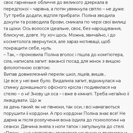
своє гарненьке обличчя до великого дзеркала в
передпокої – чарівна, а потім увімкнула світло – не дуже.
Тут треба додати, відтіля прибрати. Поліна зводила
докупи та розводила брови, смикала по черзі свої вилиці
та щоки. Ось волосся ідеальне, своє, без нарощування,
блискуче, довге. Ну хоч щось. Можна, звичайно, і до
косметолога звернутися, але зараз мотивації, щоб
покращити себе, нуль.
– Так, – промовила Поліна вголос і пішла до комп’ютера,
сіла, написала запит: вакансії посад для жінок з вищою
філологічною освітою.
Випав довжелезний перелік шкіл, ліцеїв, вишів…
Це все у неї вже було. Видалила запит, відкинулася на
спинку домашнього офісного крісла і подивилася на
стелю – о ні! Знову ця оса – і вже в кімнаті. Треба негайно її
ліквідувати. Що ж
за день такий: як не гівнюки, так оси, і всі намагаються
порушити її кордони. А про кордони Поліна знає все! Не
дарма ж після розлучення вона їздила до психологині на
сеанси. Дівчина зняла з ноги тапок і запульнула до стелі.
«Плюх» – і на клавіатуру звалилася контужена травмована