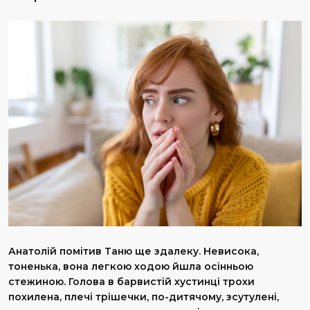
А
натолій помітив Таню ще здалеку. Невисока,
тоненька, вона легкою ходою йшла осінньою
стежиною. Голова в барвистій хустинці трохи
похилена, плечі трішечки, по-дитячому, зсутулені,