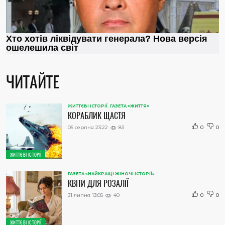
ЧИТАЙТЕ
ЖИТТЄВІ ІСТОРІЇ. ГАЗЕТА «ЖИТТЯ»
КОРАБЛИК ЩАСТЯ
05 серпня 23:22
83
0
0
ЖИТТЄВІ ІСТОРІЇ
ГАЗЕТА «НАЙКРАЩІ ЖІНОЧІ ІСТОРІЇ»
КВІТИ ДЛЯ РОЗАЛІЇ
31 липня 13:05
40
0
0
ЖИТТЄВІ ІСТОРІЇ