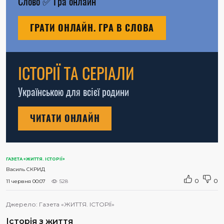
Слово
✅
Гра онлайн
ГРАТИ ОНЛАЙН. ГРА В СЛОВА
ІСТОРІЇ ТА СЕРІАЛИ
Українською для всієї родини
ЧИТАТИ ОНЛАЙН
ГАЗЕТА «ЖИТТЯ. ІСТОРІЇ»
Василь СКРИД
0
0
11 червня 00:07
528
Джерело:
Газета «ЖИТТЯ. ІСТОРІЇ»
Історія з життя