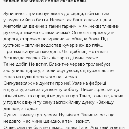
зелене пальтечко ледве сягає колін.
Зупинився, притиснув лікоть до серця, ніби міг тим
угамувати його биття. Невже так багато важить для
Анатолія ця дівчина з таким гарним ім’ям, неквапливими
рухами, з тихими ясними очима? Он вона переходить
дорогу, сторожко позираючи на обидва боки. Під
хусткою – світлий водоспад кучерів аж до пліч…
Притьма кинувся навздогін. Які дрібниці – ота їхня
безглузда сварка! Ось він зараз дівчині скаже…
Та не добіг. Не встиг. Блакитне черево тролейбуса
заступило дорогу, а коли осунулось, одшурхотіло, не
стало на вулиці зеленого пальтечка.
Силкувався ж не думати про неї. Узяв на фабриці
відпустку, засів за дипломну роботу. Писав, креслив до
пізньої ночі та справді не думав про Таню, точніше, носив
у грудях одну й ту саму заспокійливу думку: «Захищу
диплом, а тоді…»
Рушив помалу тротуаром. Ну, нічого. Залишилось іще
недовго. Час мине швидко, а там і захист.
Отже, сумніву більше немає, гадала Таня, Анатолій угледів