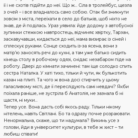
її і не схотів підійти до неї. Що ж… Сіла в тролейбус, щезла
з очей – і все владналось само собою. Отак би зникнути
зовсім з міста, переїхати в село до батьків, щоб ніхто не
знав, де й поділась. Ураз уявила: йде додому з автобусної
зупинки стежкою навпростець, відчиняє хвіртку, Тарзан,
заскавучавши, кидається до неї, мама визирає із сіней і
сплескує руками. Сонце сходить із-за ясена, вони з
матір’ю заносять речі до кухні, а там уже батько сидить
кінець столу в робочому одязі, снідає: незабаром піде на
роботу. Двері до кімнати зачинені: там іще солодко спить
сестра Наталка. У хаті тихо, тільки й чути, як булькотить
казан на плиті. Та чого ж вона досі стирчить у цьому
галасливому місті, де її переслідують самі невдачі? Якби
поїхала раніше, не зустріла б Анатолія, не зазнала б ні
щастя, ні муки…
Тепер усе. Вона дасть собі якось раду. Тільки нікому
нітелень, навіть Світлані. Бо та одразу почне розраювати.
Ненормальна, скаже, що ти надумала? Викинь усе з
голови, йди в університет культури, в тебе ж хист – ти
любиш співати!