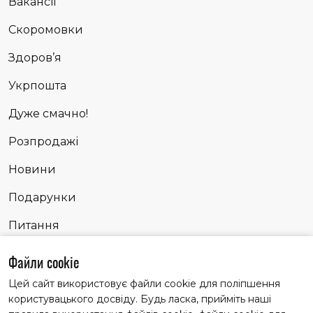
Вакансії
Скоромовки
Здоров’я
Укрпошта
Дуже смачно!
Розпродажі
Новини
Подарунки
Питання
Сповідь
Файли cookie
Цей сайт використовує файли cookie для поліпшення
користувацького досвіду. Будь ласка, прийміть наші
Матеріали із заголовком "Партнерські історії" публікуємо