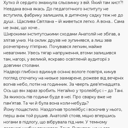
Хутко й сердито змахнула сльозинку з вій. Який там хист?!
Невдаха вона якась. До педагогічного інституту не
вступила, фабрику залишила, в дитячому садку теж не до
душі… Щаслива Світлана – їй живеться легко. А вона… Сама
не знає, що хоче…
Широкими інститутськими сходами Анатолій не збігав, а
злітав униз. На оклик друзів не зупинявся, а лиш звів
розчепірену п’ятірню. Почувався легким, майже
невагомим. Увесь тягар напруження, втоми залишився
там, нагорі, у великій, яскраво освітленій аудиторії з
довгими столами.
Надворі глибоко вдихнув осіннє вологе повітря, кинув
погляд спочатку на низьке захмарене, рожеве від вечірніх
вогнів небо, потім на годинник. За чверть дев’ятнадцята.
Ось що він зараз зробить. Негайно у тролейбус і – до Тані.
За якихось пів години буде в неї. Про сварку вже не
пам’ятав. Та чи й була вона коли-небудь?
Йому пощастило. Наздогнав тролейбус і вскочив у нього,
перш аніж той рушив. Анатолій стояв, міцно впершись
ногами в підлогу, що вібрувала під ним. У темному