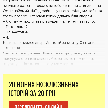
дзеркалі шибки ввижалась Таня. Дивилась на нього
винувато-радісно, трохи спідлоба, як це вміє тільки вона.
Ось і знайомий під’їзд, зайшов у нього і східцями побіг на
третій поверх. Натиснув копку дзвінка біля дверей.
– Хто там?– пролунав приглушений, не Тетянин голос.
– Таня вдома?
– Це Анатолій?
– Я.
Коли відчинилися двері, Анатолій запитав у Світлани:
– Де Таня?
Світлана не відповіла. Щільніше загорнулась у халатик і
підсунула хлопцеві стілець. Але юнак, не помітивши,
штурхнув стілець ногою і ступив уперед.
20 НОВИХ ЕКСКЛЮЗИВНИХ
ІСТОРІЙ ЗА 20 ГРН
ПЕРЕДПЛАТІТЬ ОНЛАЙН