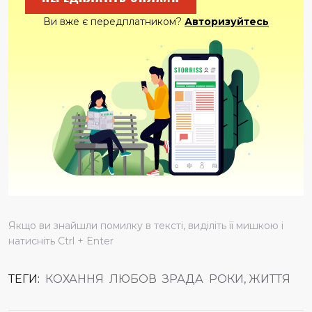
Ви вже є передплатником?
Авторизуйтесь
Якщо ви знайшли помилку в тексті, виділіть її мишкою і
натисніть Ctrl + Enter
ТЕГИ:
КОХАННЯ
ЛЮБОВ
ЗРАДА
РОКИ, ЖИТТЯ