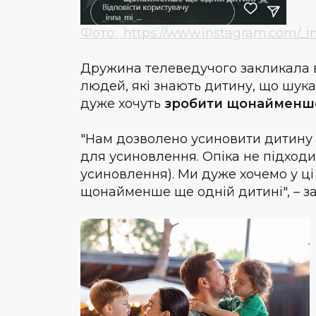
Фото: https://www.instagram.com/_i
Дружина телеведучого закликала в
людей, які знають дитину, що шукає
дуже хочуть
зробити щонайменш
"Нам дозволено усиновити дитину в
для усиновлення. Опіка не підходи
усиновлення). Ми дуже хочемо у ц
щонайменше ще одній дитині", – за