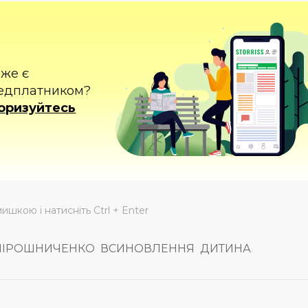
вже є
едплатником?
оризуйтесь
мишкою і натисніть Ctrl + Enter
МІРОШНИЧЕНКО
ВСИНОВЛЕННЯ
ДИТИНА