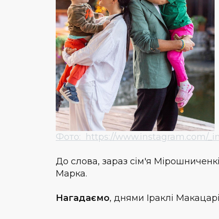
Фото: https://www.instagram.com/_i
До слова, зараз сім'я Мірошниченкі
Марка.
Нагадаємо
, днями Іраклі Макацар