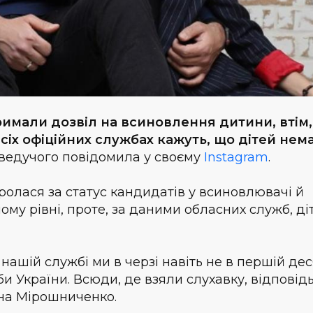
имали дозвіл на всиновлення дитини, втім,
всіх офіційних службах кажуть, що дітей нема
ведучого повідомила у своєму
Instagram
.
ролася за статус кандидатів у всиновлювачі й
му рівні, проте, за даними обласних служб, ді
У нашій службі ми в черзі навіть не в першій дес
и України. Всюди, де взяли слухавку, відповід
на Мірошниченко.