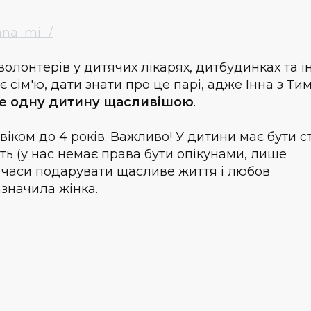
nna_mi_/
олонтерів у дитячих лікарях, дитбудинках та 
 сім'ю, дати знати про це парі, адже Інна з Т
е одну дитину щасливішою
.
іком до 4 років. Важливо! У дитини має бути с
ть (у нас немає права бути опікунами, лише
і часи подарувати щасливе життя і любов
значила жінка.