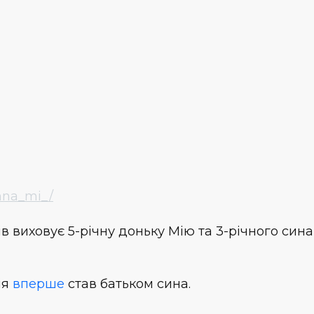
nna_mi_/
в виховує 5-річну доньку Мію та 3-річного сина
ія
вперше
став батьком сина.