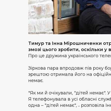
Тимур та Інна Мірошниченки отр
змозі цього зробити, оскільки у 
Про це дружина українського теле
Зіркова пара впродовж пів року бо
зрештою отримала його на офіційно
немає.
"Як ми й очікували, "дітей немає". 
Я телефонувала в усі обласні служб
одна – "дітей немає",
розповіла Ін
–