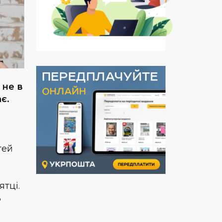
 не в
є.
тей
ятці.
ь