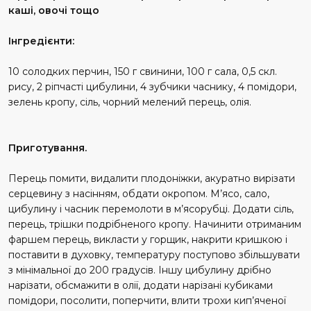
каші, овочі тощо
Інгредієнти:
10 солодких перчин, 150 г свинини, 100 г сала, 0,5 скл.
рису, 2 ріпчасті цибулини, 4 зубчики часнику, 4 помідори,
зелень кропу, сіль, чорний мелений перець, олія.
Приготування.
Перець помити, видалити плодоніжки, акуратно вирізати
серцевину з насінням, обдати окропом. М’ясо, сало,
цибулину і часник перемолоти в м’ясорубці. Додати сіль,
перець, трішки подрібненого кропу. Начинити отриманим
фаршем перець, викласти у горщик, накрити кришкою і
поставити в духовку, температуру поступово збільшувати
з мінімальної до 200 градусів. Іншу цибулину дрібно
нарізати, обсмажити в олії, додати нарізані кубиками
помідори, посолити, поперчити, влити трохи кип’яченої