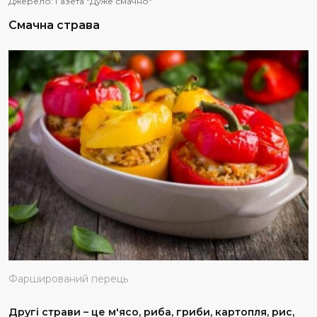
Джерело:
Газета "Дуже смачно"
Смачна страва
Фарширований перець
Другі страви – це м'ясо, риба, гриби, картопля, рис,