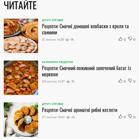
ЧИТАЙТЕ
ДРУГІ СТРАВИ
Рецепти: Смачні домашні ковбаски з кроля та
свинини
31 липня 14:39
95
0
0
КУЛІНАРНІ РЕЦЕПТИ
Рецепти: Смачний поживний запечений батат із
морквою
29 липня 14:37
35
0
0
ДРУГІ СТРАВИ
Рецепти: Смачні ароматні рибні котлети
27 липня 13:47
45
0
0