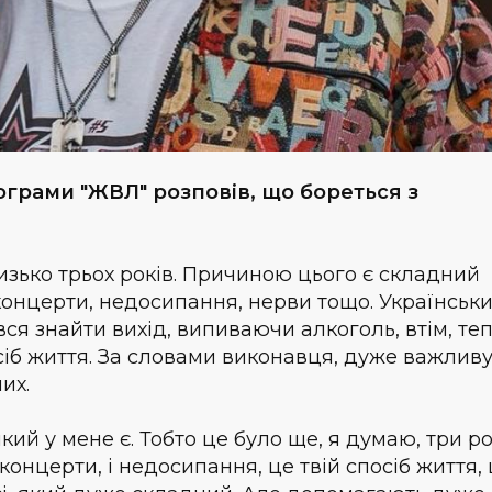
ограми "ЖВЛ" розповів, що бореться з
изько трьох років. Причиною цього є складний
 концерти, недосипання, нерви тощо. Українськ
вся знайти вихід, випиваючи алкоголь, втім, те
сіб життя. За словами виконавця, дуже важлив
их.
який у мене є. Тобто це було ще, я думаю, три р
 концерти, і недосипання, це твій спосіб життя,