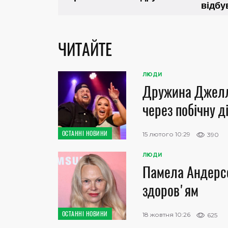
ЧИТАЙТЕ
ЛЮДИ
Дружина Джеллі
через побічну д
ОСТАННІ НОВИНИ
15 лютого 10:29
390
ЛЮДИ
Памела Андерсо
здоров'ям
ОСТАННІ НОВИНИ
18 жовтня 10:26
625