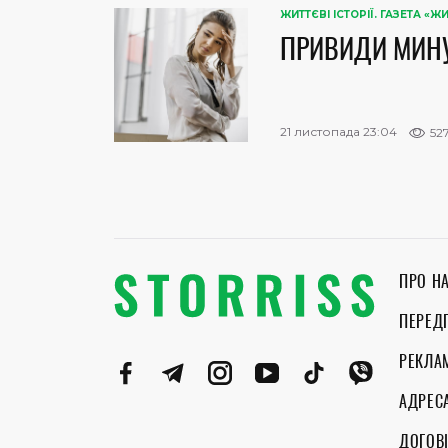
ЖИТТЄВІ ІСТОРІЇ. ГАЗЕТА «Ж
ПРИВИДИ МИН
21 листопада 23:04
52
ПРО Н
ПЕРЕД
РЕКЛА
АДРЕС
ДОГОВІ