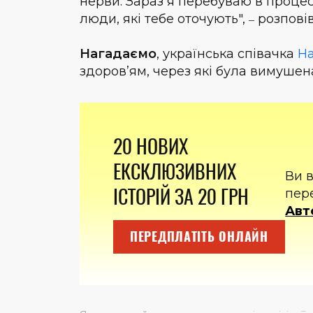
нерви. Зараз я перебуваю в проце
люди, які тебе оточують",
розповів
–
Нагадаємо
, українська співачка
На
здоров’ям, через які була вимушен
20 НОВИХ
ЕКСКЛЮЗИВНИХ
Ви 
ІСТОРІЙ ЗА 20 ГРН
пер
Авт
ПЕРЕДПЛАТІТЬ ОНЛАЙН