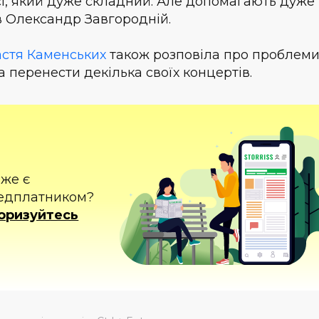
сі, який дуже складний. Але допомагають дуже
 Олександр Завгородній.
стя Каменських
також розповіла про проблеми 
а перенести декілька своїх концертів.
вже є
едплатником?
оризуйтесь