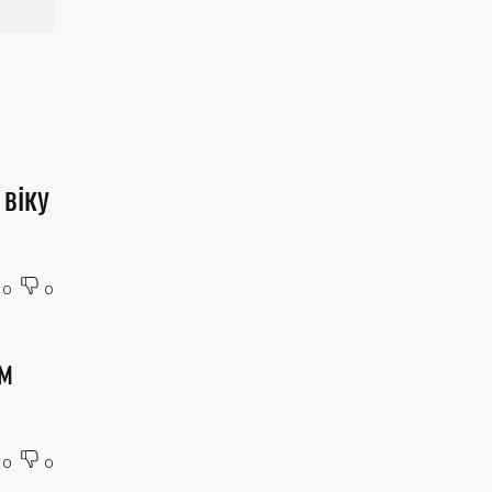
віку
0
0
им
0
0