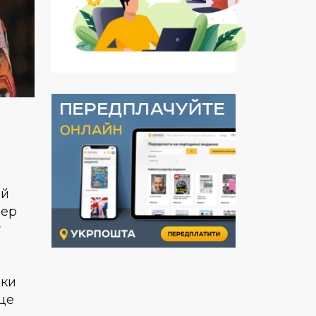
ий
пер
у
оки
 це