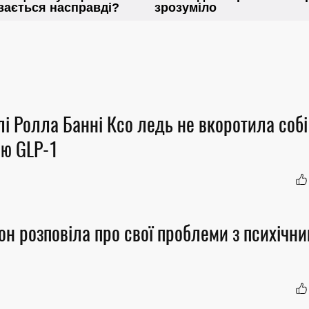
 Ролла Банні Ксо ледь не вкоротила собі 
ію GLP-1
н розповіла про свої проблеми з психічн