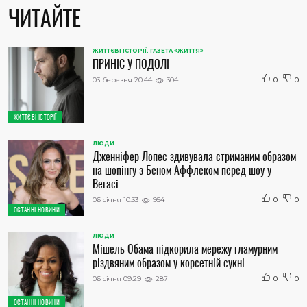
ЧИТАЙТЕ
ЖИТТЄВІ ІСТОРІЇ. ГАЗЕТА «ЖИТТЯ»
ПРИНІС У ПОДОЛІ
03 березня 20:44
304
0
0
ЖИТТЄВІ ІСТОРІЇ
ЛЮДИ
Дженніфер Лопес здивувала стриманим образом
на шопінгу з Беном Аффлеком перед шоу у
Вегасі
06 січня 10:33
954
0
0
ОСТАННІ НОВИНИ
ЛЮДИ
Мішель Обама підкорила мережу гламурним
різдвяним образом у корсетній сукні
06 січня 09:29
287
0
0
ОСТАННІ НОВИНИ