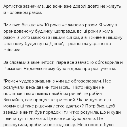
Артистка зазначила, що вони вже доволі довго не живуть
із чоловіком разом.
"Ми вже більше ніж 10 років не живемо разом. Я живу в
орендованому будинку, щоправда, всі ці роки я жила
разом із його мамою і з нашим сином, а він живе в нашому
спільному будинку на Дніпрі", – розповіла українська
співачка.
За словами знаменитості, пара все завчасно обговорила й
Романові Недзельському було відомо про розлучення.
"Роман чудово знав, ми з ним це обговорювали. Нас
розлучали десь два чи три місяці. Ніхто нікуди не
поспішав, ніхто ніяких нахабних речей не робив.
Звичайно, сам процес неприємний. Як ви думаєте, в
моєму віці таке рішення легко дається? Потрібно, щоб
завжди в житті був порядок і ти чітко розуміла, що й куди.
І війна тут ні до чого. Це вже все було давно. Це
розкрутили, зробили несподіванку. Мені просто було