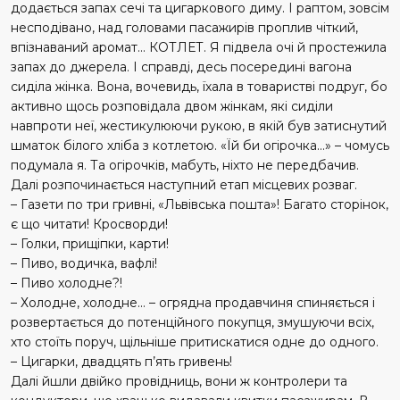
додається запах сечі та цигаркового диму. І раптом, зовсім
несподівано, над головами пасажирів проплив чіткий,
впізнаваний аромат… КОТЛЕТ. Я підвела очі й простежила
запах до джерела. І справді, десь посередині вагона
сиділа жінка. Вона, вочевидь, їхала в товаристві подруг, бо
активно щось розповідала двом жінкам, які сиділи
навпроти неї, жестикулюючи рукою, в якій був затиснутий
шматок білого хліба з котлетою. «Їй би огірочка…» – чомусь
подумала я. Та огірочків, мабуть, ніхто не передбачив.
Далі розпочинається наступний етап місцевих розваг.
– Газети по три гривні, «Львівська пошта»! Багато сторінок,
є що читати! Кросворди!
– Голки, прищіпки, карти!
– Пиво, водичка, вафлі!
– Пиво холодне?!
– Холодне, холодне… – огрядна продавчиня спиняється і
розвертається до потенційного покупця, змушуючи всіх,
хто стоїть поруч, щільніше притискатися одне до одного.
– Цигарки, двадцять п’ять гривень!
Далі йшли двійко провідниць, вони ж контролери та