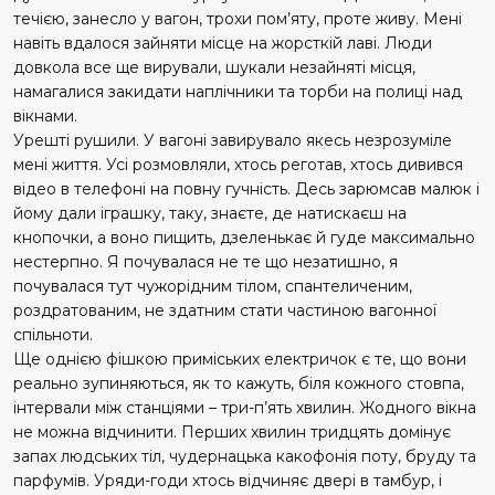
течією, занесло у вагон, трохи пом’яту, проте живу. Мені
навіть вдалося зайняти місце на жорсткій лаві. Люди
довкола все ще вирували, шукали незайняті місця,
намагалися закидати наплічники та торби на полиці над
вікнами.
Урешті рушили. У вагоні завирувало якесь незрозуміле
мені життя. Усі розмовляли, хтось реготав, хтось дивився
відео в телефоні на повну гучність. Десь зарюмсав малюк і
йому дали іграшку, таку, знаєте, де натискаєш на
кнопочки, а воно пищить, дзеленькає й гуде максимально
нестерпно. Я почувалася не те що незатишно, я
почувалася тут чужорідним тілом, спантеличеним,
роздратованим, не здатним стати частиною вагонної
спільноти.
Ще однією фішкою приміських електричок є те, що вони
реально зупиняються, як то кажуть, біля кожного стовпа,
інтервали між станціями – три-п’ять хвилин. Жодного вікна
не можна відчинити. Перших хвилин тридцять домінує
запах людських тіл, чудернацька какофонія поту, бруду та
парфумів. Уряди-годи хтось відчиняє двері в тамбур, і