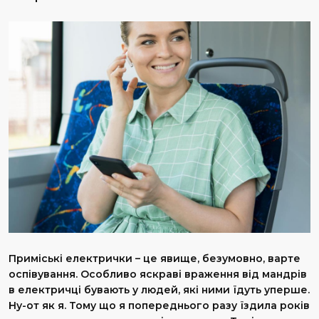
Приміські електрички – це явище, безумовно, варте
оспівування. Особливо яскраві враження від мандрів
в електричці бувають у людей, які ними їдуть уперше.
Ну-от як я. Тому що я попереднього разу їздила років