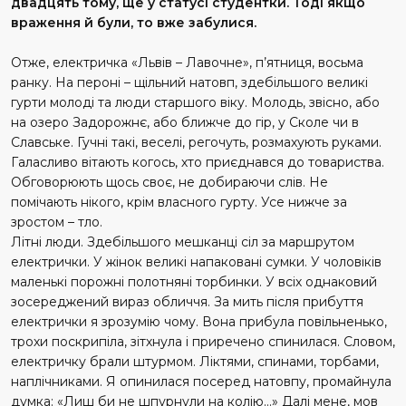
двадцять тому, ще у статусі студентки. Тоді якщо
враження й були, то вже забулися.
Отже, електричка «Львів – Лавочне», п’ятниця, восьма
ранку. На пероні – щільний натовп, здебільшого великі
гурти молоді та люди старшого віку. Молодь, звісно, або
на озеро Задорожнє, або ближче до гір, у Сколе чи в
Славське. Гучні такі, веселі, регочуть, розмахують руками.
Галасливо вітають когось, хто приєднався до товариства.
Обговорюють щось своє, не добираючи слів. Не
помічають нікого, крім власного гурту. Усе нижче за
зростом – тло.
Літні люди. Здебільшого мешканці сіл за маршрутом
елект­рички. У жінок великі напаковані сумки. У чоловіків
маленькі порожні полотняні торбинки. У всіх однаковий
зосереджений вираз обличчя. За мить після прибуття
електрички я зрозумію чому. Вона прибула повільненько,
трохи поскрипіла, зітхнула і приречено спинилася. Словом,
електричку брали штурмом. Ліктями, спинами, торбами,
наплічниками. Я опинилася посеред натовпу, промайнула
думка: «Лиш би не шпурнули на колію…» Далі мене, мов