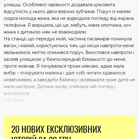
усмішці. Особливої чарівності додавала цілковита
відсутність у нього двох верхніх зубчиків. Поруч із малим
сиділа молода жінка, яка не відводила погляду від екрана
телефона. Я вирішила, що це, мабуть, мама хлопчика, хоч
жінка з дитиною ніяк не взаємодіяли.
На станції, що передує моїй, частина пасажирів покинула
вагон, і малий, користуючись тим, що місця навпроти мене
звільнилися, миттю опинився поруч. Вмостився навпроти і
засяяв усмішкою у безпосередній близькості до мене,
проте мовчав. Я почувалася трохи ніяково, адже мала
вибір – ігнорувати малюка і далі собі читати здавалося
неввічливим, а заводити балачку і розважати чуже дитя не
мала настрою. Дитина знову спіймала мій погляд і
виголосила:
– Я Аліса!
От тобі й хлопчик!
– А ви в ігри бавитесь?
Ну все, почалося.
20 НОВИХ ЕКСКЛЮЗИВНИХ
– Ні, я читаю книгу, – я намагалася вивільнити весь мій
ресурс терплячості.