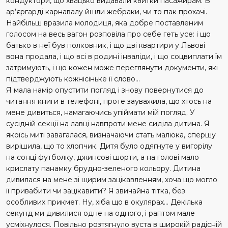
кондуктори, що хвацько видавали квитки пасажирам. В
ар’єргарді карнавалу йшли жебраки, чи то пак прохачі.
Найбільш вразила молодиця, яка добре поставленим
голосом на весь вагон розповіла про себе геть усе: і що
батько в неї був полковник, і що дві квартири у Львові
вона продала, і що всі в родині інваліди, і що соцвиплати їм
затримують, і що кожен може переглянути документи, які
підтверджують кожнісіньке її слово…
Я мала намір опустити погляд і знову повернутися до
читання книги в телефоні, проте зауважила, що хтось на
мене дивиться, намагаючись упіймати мій погляд. У
сусідній секції на лавці навпроти мене сиділа дитина. Я
якоїсь миті завагалася, визначаючи стать малюка, спершу
вирішила, що то хлопчик. Дитя було одягнуте у вигорілу
на сонці футболку, джинсові шорти, а на голові мало
крислату панамку брудно-зеленого кольору. Дитина
дивилася на мене зі щирим зацікавленням, хоча що могло
її привабити чи зацікавити? Я звичайна тітка, без
особливих прикмет. Ну, хіба що в окулярах… Декілька
секунд ми дивилися одне на одного, і раптом мале
усміхнулося. Повільно розтягнуло вуста в широкій радісній