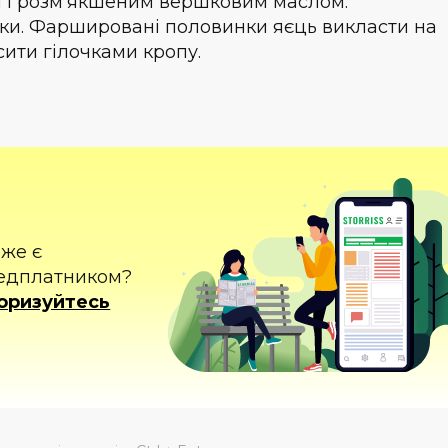
 і розм'якшеним вершковим маслом.
и. Фаршировані половинки яєць викласти на
сити гілочками кропу.
вже є
едплатником?
оризуйтесь