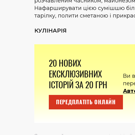
розчавленим часником, майонезом
Нафарширувати цією сумішшю білк
тарілку, полити сметаною і прикра
КУЛІНАРІЯ
20 НОВИХ
ЕКСКЛЮЗИВНИХ
Ви 
ІСТОРІЙ ЗА 20 ГРН
пер
Авт
ПЕРЕДПЛАТІТЬ ОНЛАЙН