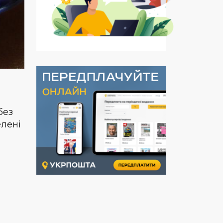
без
елені