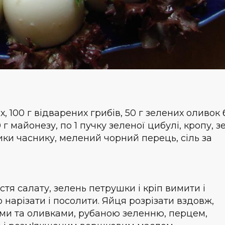
, 100 г відварених грибів, 50 г зелених оливок 
 г майонезу, по 1 пучку зеленої цибулі, кропу, з
ики часнику, мелений чорний перець, сіль за
тя салату, зелень петрушки і кріп вимити і
 нарізати і посолити. Яйця розрізати вздовж,
ами та оливками, рубаною зеленню, перцем,