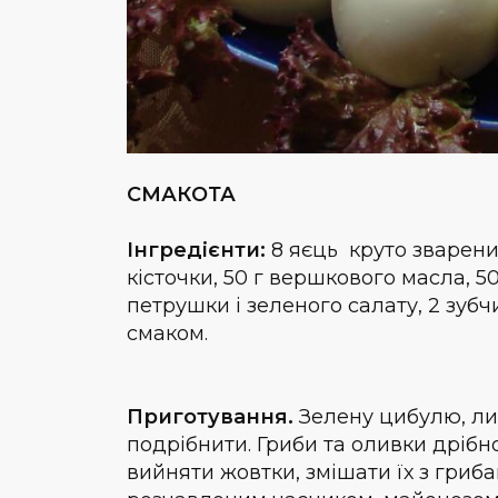
СМАКОТА
Інгредієнти:
8 яєць круто зварених
кісточки, 50 г вершкового масла, 50
петрушки і зеленого салату, 2 зубч
смаком.
Приготування.
Зелену цибулю, лис
подрібнити. Гриби та оливки дрібно
вийняти жовтки, змішати їх з гриб