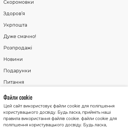
Скоромовки
Здоров’я
Укрпошта
Дуже смачно!
Розпродажі
Новини
Подарунки
Питання
Сповідь
Файли cookie
Цей сайт використовує файли cookie для поліпшення
користувацького досвіду. Будь ласка, прийміть наші
Матеріали із заголовком "Партнерські історії" публікуємо
правила використання файлів cookie. файли cookie для
на правах реклами
поліпшення користувацького досвіду. Будь ласка,
© 2022 Всі права захищені.