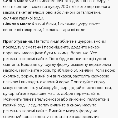
Сирна маса:
500 г кисломолочного домашнього сиру, 4
яєчні жовтки, 1 склянка цукру, 200 г м'якого вершкового
масла, пакет апельсинової або лимонної галяретки,
склянка гарячої води.
Білкова маса:
4 яєчні білки, 1 склянка цукру, пакет
вишневої галяретки, 1 склянка гарячої води.
Приготування.
На тісто яйця збийте з цукром, амоній
покладіть у сметану і перемішайте, додайте какао-
порошок, масло (має бути м'яким) і борошно. Усе
ретельно перемішайте. Тісто буде консистенції густої
сметани. Викладіть у круглу форму, змащену вершковим
маслом, і випікайте корж, приблизно 30 хвилин. Коли корж
охолоне, форму, в якій він випікався, застеліть харчовою
плівкою і викладіть охололий корж. Приготуйте сирну
масу: перемеліть у м’ясорубці сир, додайте яєчні жовтки,
цукор, м'яке вершкове масло, добре перемішайте.
Розчиніть пакет апельсинової або лимонної галяретки в
гарячій воді і ледь теплу вилийте в сирну масу та
ретельно перемішайте. Вилийте масу у форму на
спечений корж і одразу ж поставте в холодильник