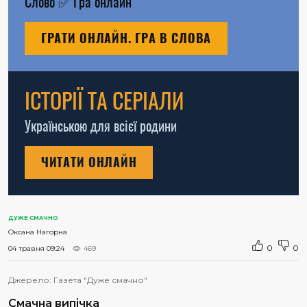
Слово
✅
Гра онлайн
ГРАТИ ОНЛАЙН. ГРА В СЛОВА
ІСТОРІЇ ТА СЕРІАЛИ
Українською для всієї родини
ЧИТАТИ ОНЛАЙН
ДУЖЕ СМАЧНО
Оксана Нагорна
0
0
04 травня 09:24
469
Джерело:
Газета "Дуже смачно"
Смачна випічка