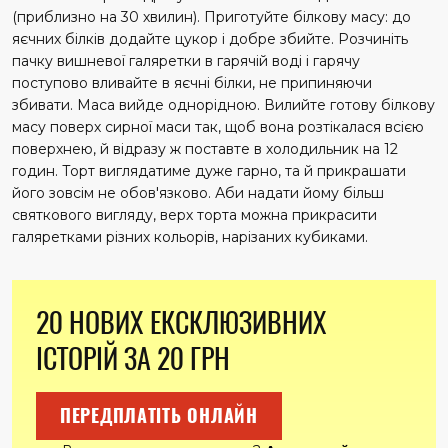
(приблизно на 30 хвилин). Приготуйте білкову масу: до
яєчних білків додайте цукор і добре збийте. Розчиніть
пачку вишневої галяретки в гарячій воді і гарячу
поступово вливайте в яєчні білки, не припиняючи
збивати. Маса вийде однорідною. Вилийте готову білкову
масу поверх сирної маси так, щоб вона розтікалася всією
поверхнею, й відразу ж поставте в холодильник на 12
годин. Торт виглядатиме дуже гарно, та й прикрашати
його зовсім не обов'язково. Аби надати йому більш
святкового вигляду, верх торта можна прикрасити
галяретками різних кольорів, нарізаних кубиками.
20 НОВИХ ЕКСКЛЮЗИВНИХ
ІСТОРІЙ ЗА 20 ГРН
ПЕРЕДПЛАТІТЬ ОНЛАЙН