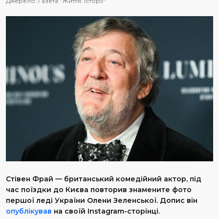
Джерело:
Газета "Життя. Історії"
Стівен Фрай — британський комедійний актор, під
час поїздки до Києва повторив знамените фото
першої леді України Олени Зеленської. Допис він
опублікував
на своїй Instagram-сторінці.