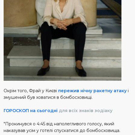
Окрім того, Фрай у Києві
п
ережив нічну ракетну атаку
і
змушений був ховатися в бомбосховищі.
ГОРОСКОП на сьогодні
для всіх знаків зодіаку
"Прокинувся о 4:45 від наполегливого голосу, який
наказував усім у готелі спускатися до бомбосховища.