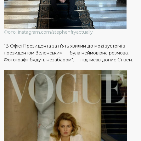
Фото: instagram.com/stephenfryactually
"В Офісі Президента за п'ять хвилин до моєї зустрічі з
президентом Зеленським — була неймовірна розмова.
Фотографії будуть незабаром", — підписав допис Стівен.