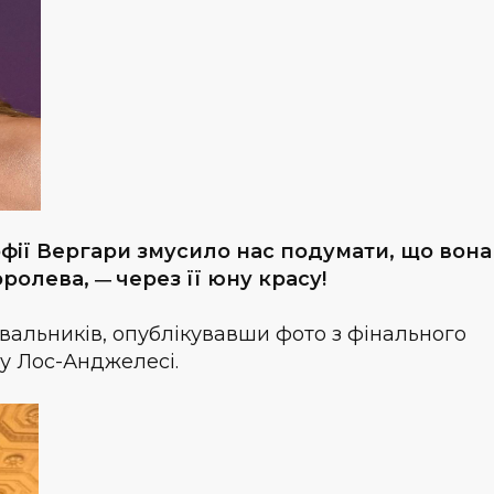
фії Вергари змусило нас подумати, що вона
оролева,
через її юну красу!
—
альників, опублікувавши фото з фінального
 у Лос-Анджелесі.