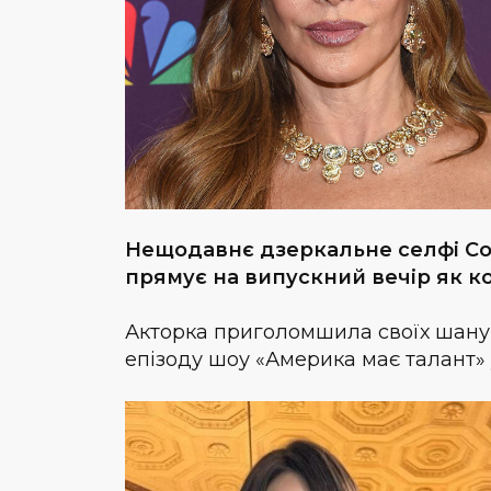
Нещодавнє дзеркальне селфі Со
прямує на випускний вечір як к
Акторка приголомшила своїх шанув
епізоду шоу «Америка має талант»