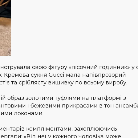
нструвала свою фігуру «пісочний годинник» у 
к. Кремова сукня Gucci мала напівпрозорий
ст'є та сріблясту вишивку по всьому виробу.
ій образ золотими туфлями на платформі з
антовими і бежевими прикрасами в тон ансамб
ними локонами.
ментарів компліментами, захоплюючись
ргари: «Від неї у кожного чоловіка може