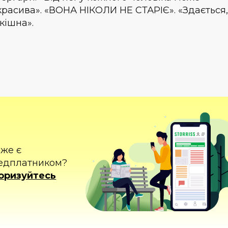
красива». «ВОНА НІКОЛИ НЕ СТАРІЄ». «Здається,
кішна».
вже є
едплатником?
оризуйтесь