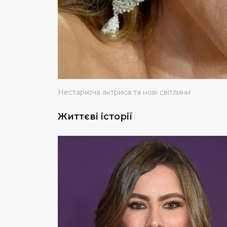
Нестаріюча актриса та нові світлини
Життєві історії