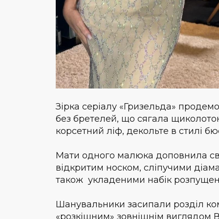
Зірка серіалу «Гризельда» продемо
без бретелей, що сягала щиколото
корсетний ліф, декольте в стилі бю
Мати одного малюка доповнила св
відкритим носком, сліпучими діам
також укладеними набік розпуще
Шанувальники засипали розділ ко
«розкішним» зовнішнім виглядом Ве