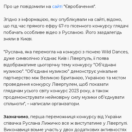
Про це повідомили на
сайті
"Євробачення".
Згідно з інформацією, яку опублікували на сайті, відомо,
що під час прямого ефіру 67-го пісенного конкурсу глядачі
побачать особливе відео з Русланою. Його заздалегідь
зняли в Києві.
"Руслана, яка перемогла на конкурсі з піснею Wild Dances,
дуже символічно з’єднає Київ і Ліверпуль, її поява
відображатиме цьогорічну тему конкурсу "Об'єднані
музикою". "Об'єднані музикою" демонструє унікальне
партнерство між Великою Британією, Україною та містом
проведення конкурсу Ліверпулем, щоб показати
глядачам усього світу конкурс 2023 року, а також
продемонструвати неймовірну силу музики об'єднувати
спільноти", – написали організатори.
Зазначимо
, перша переможниця конкурсу від України
співачка Руслана Лижичко все ж виступатиме у Ліверпулі.
Виконавиця візьме участь у двох додаткових активностях