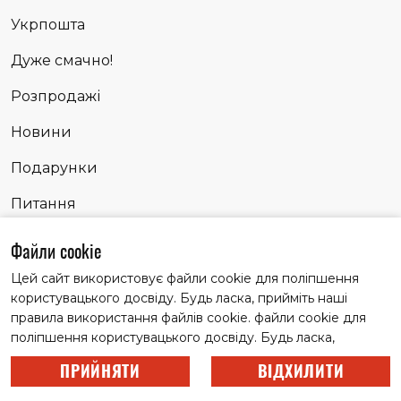
Укрпошта
Дуже смачно!
Розпродажі
Новини
Подарунки
Питання
Сповідь
Файли cookie
Цей сайт використовує файли cookie для поліпшення
користувацького досвіду. Будь ласка, прийміть наші
Матеріали із заголовком "Партнерські історії" публікуємо
правила використання файлів cookie. файли cookie для
на правах реклами
поліпшення користувацького досвіду. Будь ласка,
© 2022 Всі права захищені.
прийміть наші правила використання файлів cookie.
ПРИЙНЯТИ
ВІДХИЛИТИ
Цей сайт використовує файли cookie для поліпшення
Розробка сайту –
користувацького досвіду. Будь ласка, прийміть наші