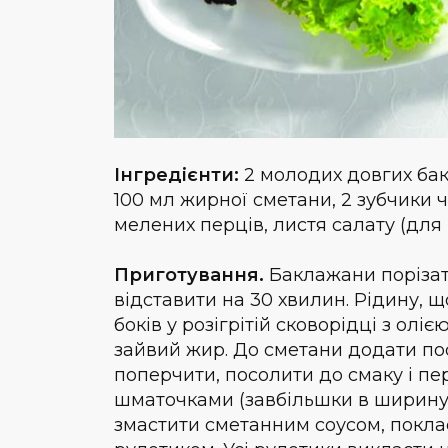
Інгредієнти:
2 молодих довгих бакл
100 мл жирної сметани, 2 зубчики ч
мелених перців, листя салату (для 
Приготування.
Баклажани порізат
відставити на 30 хвилин. Рідину, 
боків у розігрітій сковорідці з ол
зайвий жир. До сметани додати по
поперчити, посолити до смаку і п
шматочками (завбільшки в ширину
змастити сметанним соусом, поклас