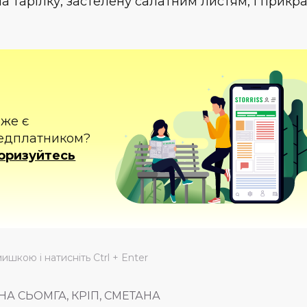
на тарілку, застелену салатним листям, і прикр
вже є
едплатником?
оризуйтесь
мишкою і натисніть Ctrl + Enter
А СЬОМГА, КРІП, СМЕТАНА