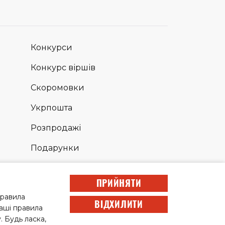
Конкурси
Конкурс віршів
Скоромовки
Укрпошта
Розпродажі
Подарунки
Сповідь
ПРИЙНЯТИ
правила
ВІДХИЛИТИ
наші правила
Розробка сайту –
 Будь ласка,