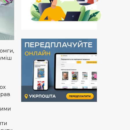
омги,
суміш
ох
брав
вими
ити