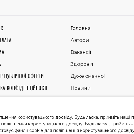
АС
Головна
ПЛАТА
Автори
МА
Вакансії
А
Здоров’я
Р ПУБЛІЧНОЇ ОФЕРТИ
Дуже смачно!
ИКА КОНФІДЕНЦІЙНОСТІ
Новини
ЛА ВИКОРИСТАННЯ МАТЕРІАЛІВ
Питання
пшення користувацького досвіду. Будь ласка, прийміть наші 
я поліпшення користувацького досвіду. Будь ласка, прийміть 
 публікуємо на правах реклами
стовує файли cookie для поліпшення користувацького досвіду.