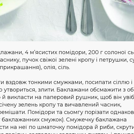
ажани, 4 м’ясистих помідори, 200 г солоної сь
аснику, пучок свіжої зелені кропу і петрушки, 
прикрашання), олія, сіль.
и вздовж тонкими смужками, посипати сіллю і
що утвориться, злити. Баклажани обсмажити з об
ією й викласти на паперовий рушник, щоб він уві
січену зелень кропу та вичавлений часник,
еремішати. Помідори та сьомгу порізати однако
 баклажанних смужок). Смужечку баклажана
ти на неї по шматочку помідора й риби, скрут