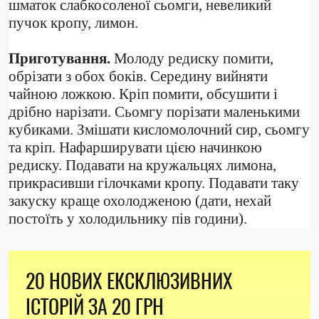
шматок слабкосоленої сьомги, невеликий
пучок кропу, лимон.
Приготування.
Молоду редиску помити,
обрізати з обох боків. Середину вийняти
чайною ложкою. Кріп помити, обсушити і
дрібно нарізати. Сьомгу порізати маленькими
кубиками. Змішати кисломолочний сир, сьомгу
та кріп. Нафарширувати цією начинкою
редиску. Подавати на кружальцях лимона,
прикрасивши гілочками кропу. Подавати таку
закуску краще охолодженою (дати, нехай
постоїть у холодильнику пів години).
20 НОВИХ ЕКСКЛЮЗИВНИХ
ІСТОРІЙ ЗА 20 ГРН