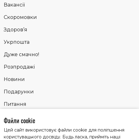
Вакансії
Скоромовки
Здоров’я
Укрпошта
Дуже смачно!
Розпродажі
Новини
Подарунки
Питання
Сповідь
Файли cookie
Цей сайт використовує файли cookie для поліпшення
користувацького досвіду. Будь ласка, прийміть наші
Матеріали із заголовком "Партнерські історії" публікуємо