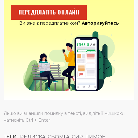
ПЕРЕДПЛАТІТЬ ОНЛАЙН
Ви вже є передплатником?
Авторизуйтесь
Якщо ви знайшли помилку в тексті, виділіть її мишкою і
натисніть Ctrl + Enter
ТЕГИ:
РЕДИСКА, СЬОМГА, СИР, ЛИМОН