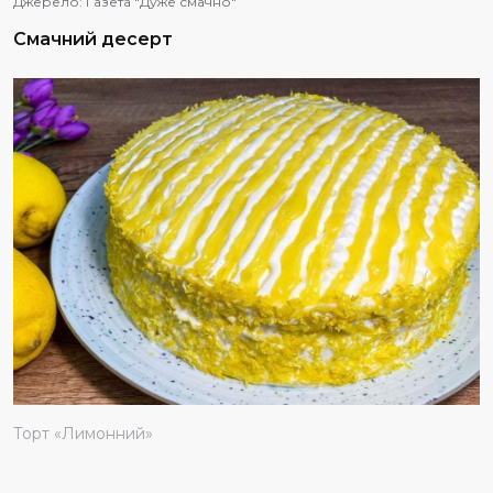
Джерело:
Газета "Дуже смачно"
Смачний десерт
Торт «Лимонний»