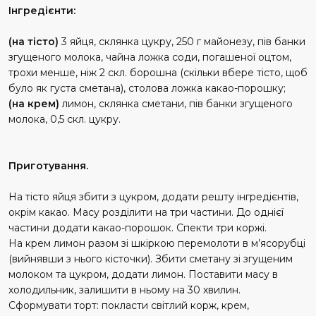
Інгредієнти:
(на тісто)
3 яйця, склянка цукру, 250 г майонезу, пів банки
згущеного молока, чайна ложка соди, погашеної оцтом,
трохи менше, ніж 2 скл. борошна (скільки вбере тісто, щоб
було як густа сметана), столова ложка какао-порошку;
(на крем)
лимон, склянка сметани, пів банки згущеного
молока, 0,5 скл. цукру.
Приготування.
На тісто яйця збити з цукром, додати решту інгредієнтів,
окрім какао. Масу розділити на три частини. До однієї
частини додати какао-порошок. Спекти три коржі.
На крем лимон разом зі шкіркою перемолоти в м’ясорубці
(вийнявши з нього кісточки). Збити сметану зі згущеним
молоком та цукром, додати лимон. Поставити масу в
холодильник, залишити в ньому на 30 хвилин.
Сформувати торт: покласти світлий корж, крем,