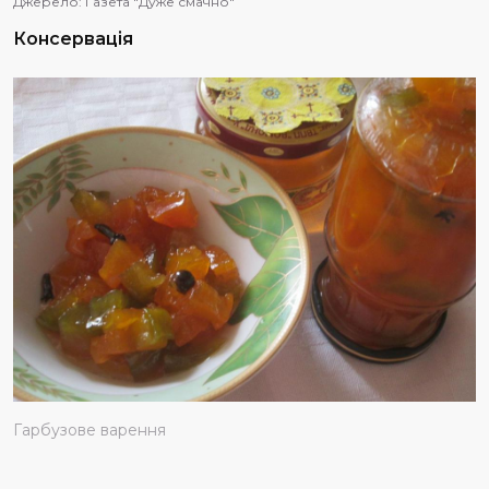
Джерело:
Газета "Дуже смачно"
Консервація
Гарбузове варення