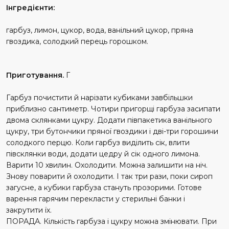
Інгредієнти:
гарбуз, лимон, цукор, вода, ванільний цукор, пряна
гвоздика, солодкий перець горошком.
Приготування.
Г
Гарбуз почистити й нарізати кубиками завбільшки
приблизно сантиметр. Чотири пригорщі гарбуза засипати
двома склянками цукру. Додати півпакетика ванільного
цукру, три бутончики пряної гвоздики і дві-три горошини
солодкого перцю. Коли гарбуз виділить сік, влити
півсклянки води, додати цедру й сік одного лимона.
Варити 10 хвилин. Охолодити. Можна залишити на ніч.
Знову поварити й охолодити. І так три рази, поки сироп
загусне, а кубики гарбуза стануть прозорими. Готове
варення гарячим перекласти у стерильні банки і
закрутити їх.
ПОРАДА. Кількість гарбуза і цукру можна змінювати. При