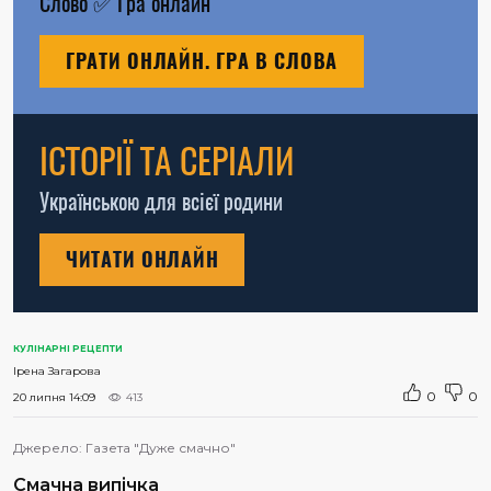
Слово
✅
Гра онлайн
ГРАТИ ОНЛАЙН. ГРА В СЛОВА
ІСТОРІЇ ТА СЕРІАЛИ
Українською для всієї родини
ЧИТАТИ ОНЛАЙН
КУЛІНАРНІ РЕЦЕПТИ
Ірена Загарова
0
0
20 липня 14:09
413
Джерело:
Газета "Дуже смачно"
Смачна випічка