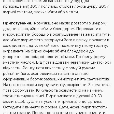
ст. л. крохмалю, пакетик ванільного цукру; (для
прикрашання) 300 г полуниці, столова ложка цукру, 200 г
жирної сметани, гілочка м’яти або меліси.
Приготування.
Розм’якшене масло розтерти з цукром,
додати какао, яйце і збити блендером. Перекласти в
миску, всипати борошно з розпушувачем та замісити туге,
але м’яке жирне тісто, загорнути його в плівку, покласти в
холодильник, дати, нехай воно полежить у ньому годину.
Інгредієнти на сирне суфле збити блендером до
утворення однорідної золотистої маси. Роз’ємну форму
змастити маслом. Від тіста відрізати невеликий шматочок і
відкласти. Решту тіста викласти у форму й руками
розім’яти його, розподіливши на дні та стінках і
сформувавши бортик заввишки чотири-п’ять сантиметрів.
На нього викласти сирну начинку, розрівняти. Зі шматочка
тіста сформувати 10 кульок та розкласти їх на начинку,
трохи втиснувши в неї. Пиріг випікати в духовці 40–50
хвилин, щоб суфле загусло і не прилипало до сірника.
Остудити й вийняти із форми. Дати, нехай пиріг постоїть
дві-три години. Перед подаванням полуницю очистити,