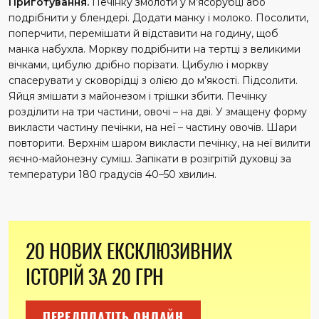
Приготування.
Печінку змолоти у м’ясорубці або
подрібнити у блендері. Додати манку і молоко. Посолити,
поперчити, перемішати й відставити на годину, щоб
манка набухла. Моркву подрібнити на тертці з великими
вічками, цибулю дрібно порізати. Цибулю і моркву
спасерувати у сковорідці з олією до м’якості. Підсолити.
Яйця змішати з майонезом і трішки збити. Печінку
розділити на три частини, овочі – на дві. У змащену форму
викласти частину печінки, на неї – частину овочів. Шари
повторити. Верхнім шаром викласти печінку, на неї вилити
яєчно-майонезну суміш. Запікати в розігрітій духовці за
температури 180 градусів 40–50 хвилин.
20 НОВИХ ЕКСКЛЮЗИВНИХ
ІСТОРІЙ ЗА 20 ГРН
ПЕРЕДПЛАТІТЬ ОНЛАЙН