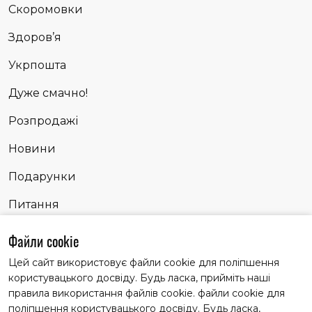
Скоромовки
Здоров’я
Укрпошта
Дуже смачно!
Розпродажі
Новини
Подарунки
Питання
Сповідь
Файли cookie
Цей сайт використовує файли cookie для поліпшення
користувацького досвіду. Будь ласка, прийміть наші
Матеріали із заголовком "Партнерські історії" публікуємо
правила використання файлів cookie. файли cookie для
на правах реклами
поліпшення користувацького досвіду. Будь ласка,