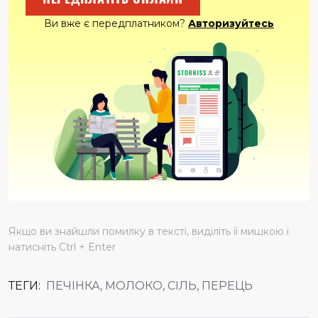
Ви вже є передплатником?
Авторизуйтесь
Якщо ви знайшли помилку в тексті, виділіть її мишкою і
натисніть Ctrl + Enter
ТЕГИ:
ПЕЧІНКА, МОЛОКО, СІЛЬ, ПЕРЕЦЬ