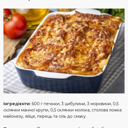
Інгредієнти:
600 г печінки, 3 цибулини, 3 морквини, 0,5
склянки манної крупи, 0,5 склянки молока, столова ложка
майонезу, яйце, перець та сіль до смаку.