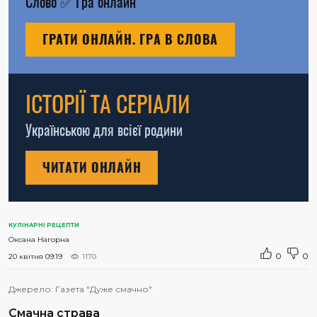
Слово
✅
Гра онлайн
ГРАТИ ОНЛАЙН. ГРА В СЛОВА
ІСТОРІЇ ТА СЕРІАЛИ
Українською для всієї родини
ЧИТАТИ ОНЛАЙН
КУЛІНАРНІ РЕЦЕПТИ
Оксана Нагорна
0
0
20 квітня 09:19
1170
Джерело:
Газета "Дуже смачно"
Смачна страва