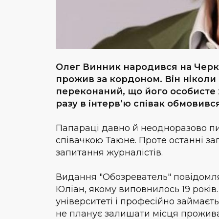
Олег Винник народився на Черка
прожив за кордоном. Він ніколи
переконаний, що його особисте 
разу в інтерв’ю співак обмовивс
Папараці давно й неодноразово пи
співачкою Таюне. Проте останні з
запитання журналістів.
Видання "Обозреватель" повідомля
Юліан, якому виповнилось 19 років.
університеті і професійно займаєть
не планує залишати місця прожив