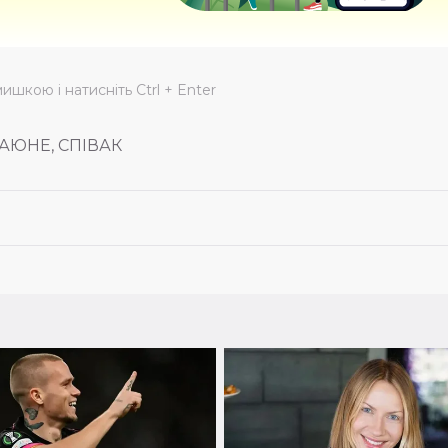
мишкою і натисніть Ctrl + Enter
ТАЮНЕ, СПІВАК