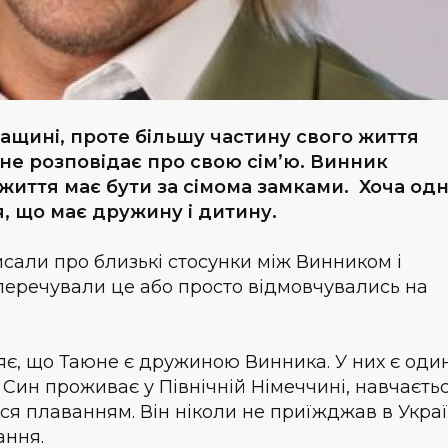
щині, проте більшу частину свого життя
 не розповідає про свою сім’ю. Винник
життя має бути за сімома замками. Хоча од
я, що має дружину і дитину.
сали про близькі стосунки між Винником і
аперечували це або просто відмовчувались на
є, що Таюне є дружиною Винника. У них є оди
 Син проживає у Північній Німеччині, навчаєтьс
ся плаванням. Він ніколи не приїжджав в Украї
ання.