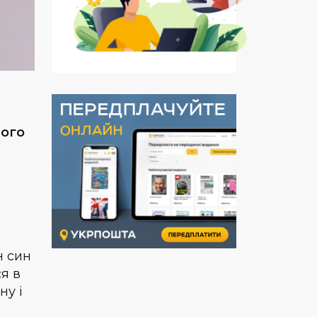
ного
н син
я в
ну і