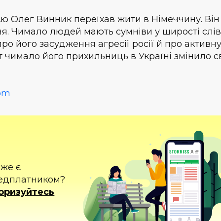
ією Олег Винник переїхав жити в Німеччину. Він
ння. Чимало людей мають сумніви у щирості слів
про його засудження агресії росії й про активн
 чимало його прихильниць в Україні змінило с
com
вже є
едплатником?
оризуйтесь