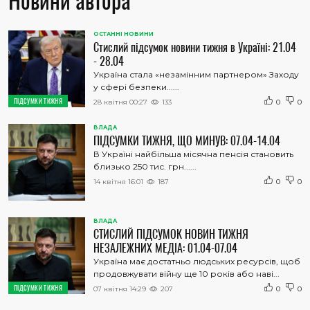
Новини автора
ОСТАННІ НОВИНИ
Стислий підсумок новини тижня в Україні: 21.04
- 28.04
Україна стала «незамінним партнером» Заходу
у сфері безпеки......
ПІДСУМКИ ТИЖНЯ
28 квітня 00:27
133
0
0
ВЛАДА
ПІДСУМКИ ТИЖНЯ, ЩО МИНУВ: 07.04-14.04
В Україні найбільша місячна пенсія становить
близько 250 тис. грн......
14 квітня 16:01
187
0
0
ВЛАДА
СТИСЛИЙ ПІДСУМОК НОВИН ТИЖНЯ
НЕЗАЛЕЖНИХ МЕДІА: 01.04-07.04
Україна має достатньо людських ресурсів, щоб
продовжувати війну ще 10 років або наві...
ПІДСУМКИ ТИЖНЯ
07 квітня 14:29
207
0
0