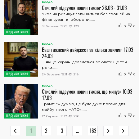
ВЛАДА
Стислий підсумок новин тижня: 26.03 - 31.03
Україна ризикує залишитися без грошей на
фінансування оборони......
31 березня 15:29
190
0
0
ПІДСУМКИ ТИЖНЯ
ВЛАДА
Ваш тижневий дайджест за кілька хвилин: 17.03-
24.03
... якщо Україні доведеться воювати ще три
роки......
ПІДСУМКИ ТИЖНЯ
24 березня 15:11
218
0
0
ВЛАДА
Стислий підсумок новин тижня, що минув: 10.03-
17.03
Трамп: "Я думаю, це буде дуже погано для
майбутнього НАТО»......
ПІДСУМКИ ТИЖНЯ
17 березня 15:17
226
0
0
1
2
3
...
163