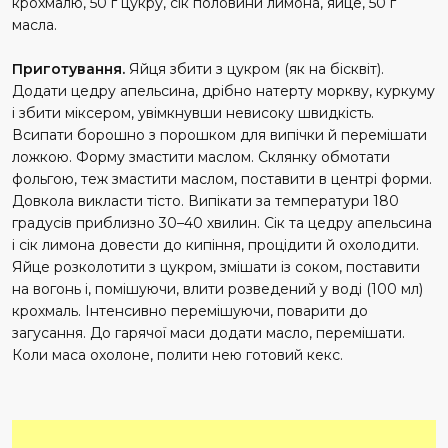
крохмалю, 50 г цукру, сік половини лимона, яйце, 50 г
масла.
Приготування.
Яйця збити з цукром (як на бісквіт).
Додати цедру апельсина, дрібно натерту моркву, куркуму
і збити міксером, увімкнувши невисоку швидкість.
Всипати борошно з порошком для випічки й перемішати
ложкою. Форму змастити маслом. Склянку обмотати
фольгою, теж змастити маслом, поставити в центрі форми.
Довкола викласти тісто. Випікати за температури 180
градусів приблизно 30–40 хвилин. Сік та цедру апельсина
і сік лимона довести до кипіння, процідити й охолодити.
Яйце розколотити з цукром, змішати із соком, поставити
на вогонь і, помішуючи, влити розведений у воді (100 мл)
крохмаль. Інтенсивно перемішуючи, поварити до
загусання. До гарячої маси додати масло, перемішати.
Коли маса охолоне, полити нею готовий кекс.