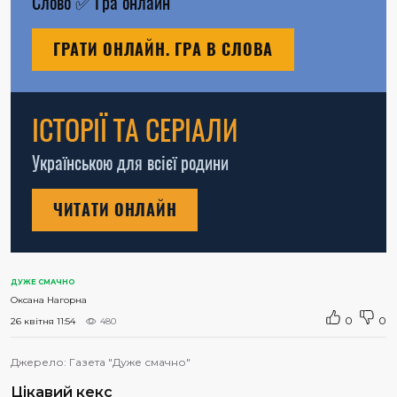
Слово
✅
Гра онлайн
ГРАТИ ОНЛАЙН. ГРА В СЛОВА
ІСТОРІЇ ТА СЕРІАЛИ
Українською для всієї родини
ЧИТАТИ ОНЛАЙН
ДУЖЕ СМАЧНО
Оксана Нагорна
0
0
26 квітня 11:54
480
Джерело:
Газета "Дуже смачно"
Цікавий кекс