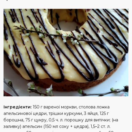
Інгредієнти:
150 г вареної моркви, столова ложка
апельсинової цедри, трішки куркуми, 3 яйця, 125 г
борошна, 75 г цукру, 0,5 ч. л. порошку для випічки; (на
заливку) апельсин (150 мл соку + цедра), 1,5–2 ст. л.