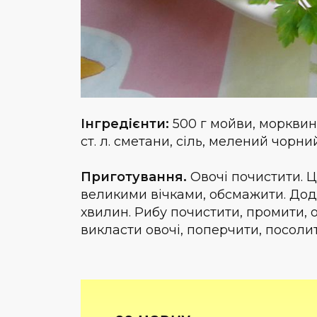
Інгредієнти:
500 г мойви, морквина
ст. л. сметани, сіль, мелений чорни
Приготування.
Овочі почистити. Ц
великими вічками, обсмажити. Дода
хвилин. Рибу почистити, промити, 
викласти овочі, поперчити, посолит