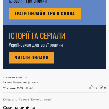
Слово
✅
Гра онлайн
ГРАТИ ОНЛАЙН. ГРА В СЛОВА
ІСТОРІЇ ТА СЕРІАЛИ
Українською для всієї родини
ЧИТАТИ ОНЛАЙН
КУЛІНАРНІ РЕЦЕПТИ
Галина Ващишин-Цигилик
0
0
02 жовтня 10:03
441
Джерело:
Газета "Дуже смачно"
Смачна випічка