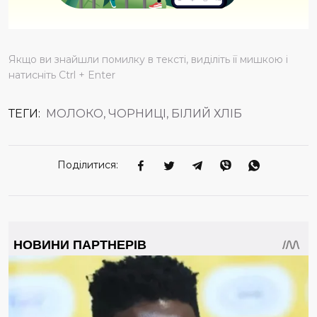
Якщо ви знайшли помилку в тексті, виділіть її мишкою і
натисніть Ctrl + Enter
ТЕГИ:
МОЛОКО, ЧОРНИЦІ, БІЛИЙ ХЛІБ
Поділитися: