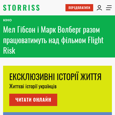
ПЕРЕДПЛАТИТИ
КІНО
Мел Гібсон і Марк Волберг разом
працюватимуть над фільмом Flight
Risk
ЕКСКЛЮЗИВНІ ІСТОРІЇ ЖИТТЯ
Життєві історії українців
ЧИТАТИ ОНЛАЙН