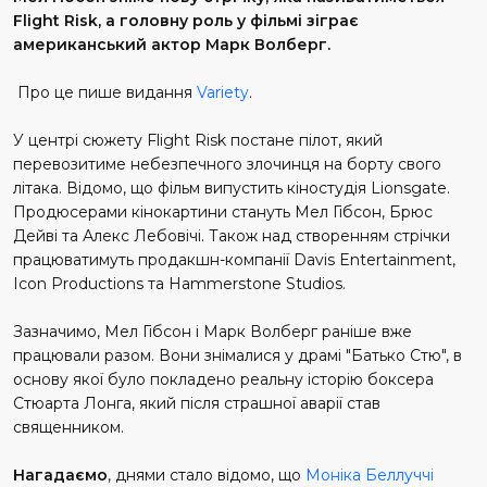
Flight Risk, а головну роль у фільмі зіграє
американський актор Марк Волберг.
Про це пише видання
Variety
.
У центрі сюжету Flight Risk постане пілот, який
перевозитиме небезпечного злочинця на борту свого
літака. Відомо, що фільм випустить кіностудія Lionsgate.
Продюсерами кінокартини стануть Мел Гібсон, Брюс
Дейві та Алекс Лебовічі. Також над створенням стрічки
працюватимуть продакшн-компанії Davis Entertainment,
Icon Productions та Hammerstone Studios.
Зазначимо, Мел Гібсон і Марк Волберг раніше вже
працювали разом. Вони знімалися у драмі "Батько Стю", в
основу якої було покладено реальну історію боксера
Стюарта Лонга, який після страшної аварії став
священником.
Нагадаємо
, днями стало відомо, що
Моніка Беллуччі