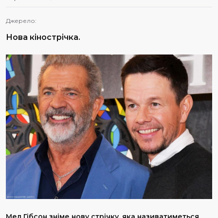
Джерело:
Нова кінострічка.
Мел Гібсон зніме нову стрічку, яка називатиметься