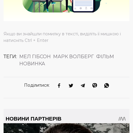
Якщо ви знайшли помилку в тексті, виділіть її мишкою і
натисніть Ctrl + Enter
ТЕГИ:
МЕЛ ГІБСОН
МАРК ВОЛБЕРГ
ФІЛЬМ
НОВИНКА
Поділитися: