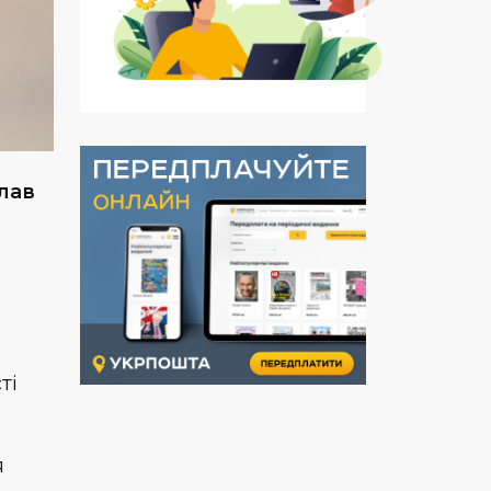
лав
ті
я