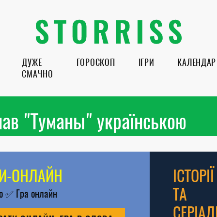
ДУЖЕ
ГОРОСКОП
ІГРИ
КАЛЕНДАР
СМАЧНО
лав "Туманы" українською
РИ-ОНЛАЙН
ІСТОРІЇ
ТА
во
✅
Гра онлайн
СЕРІАЛ