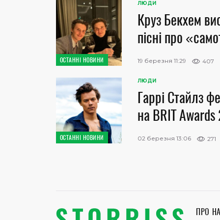
ЛЮДИ
Круз Бекхем вис
пісні про «сам
ОСТАННІ НОВИНИ
19 березня 11:29
407
ЛЮДИ
Гаррі Стайлз фе
на BRIT Awards
ОСТАННІ НОВИНИ
02 березня 13:06
271
ПРО Н