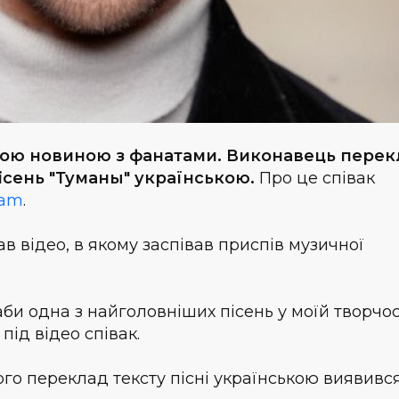
ною новиною з фанатами. Виконавець перек
ісень "Туманы" українською.
Про це співак
ram
.
в відео, в якому заспівав приспів музичної
 аби одна з найголовніших пісень у моїй творчос
під відео співак.
ого переклад тексту пісні українською виявивс