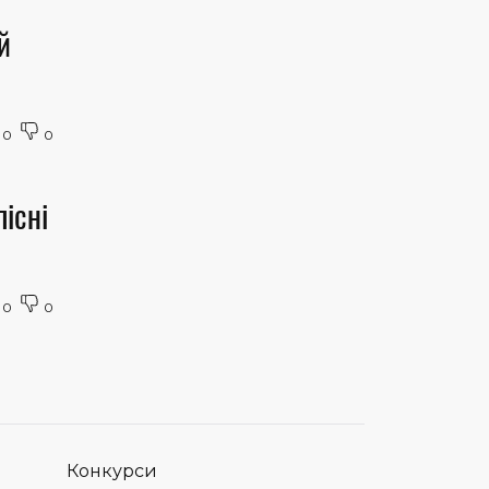
й
0
0
існі
0
0
Конкурси