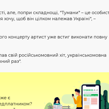
ті, але, попри складнощі, "Тумани" – це особис
 я хочу, щоб він цілком належав Україні", –
ого концерту артист уже встиг виконати повну
ав свій російськомовний хіт, українськомовна
жний раз".
вже є
едплатником?