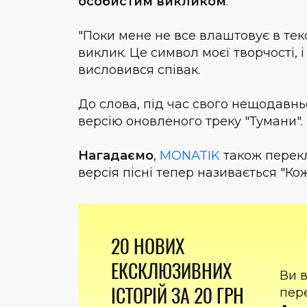
особистим викликом
.
"Поки мене не все влаштовує в текс
виклик. Це символ моєї творчості, і
висловився співак.
До слова, під час свого нещодавнь
версію оновленого треку "Тумани".
Нагадаємо
,
MONATIK
також перекл
версія пісні тепер називається "Ко
20 НОВИХ
ЕКСКЛЮЗИВНИХ
Ви 
ІСТОРІЙ ЗА 20 ГРН
пер