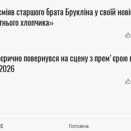
міяв старшого брата Брукліна у своїй нові
отнього хлопчика»
єрично повернувся на сцену з прем'єрою п
 2026
АС
Головна