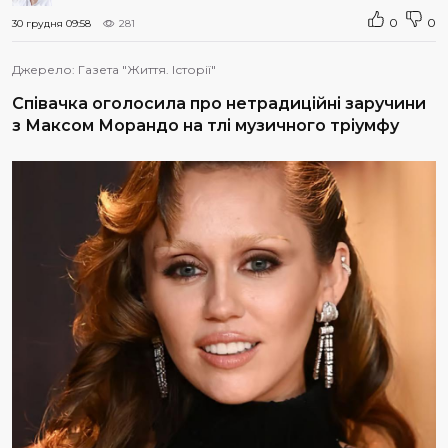
0
0
30 грудня 09:58
281
Джерело:
Газета "Життя. Історії"
Співачка оголосила про нетрадиційні заручини
з Максом Морандо на тлі музичного тріумфу