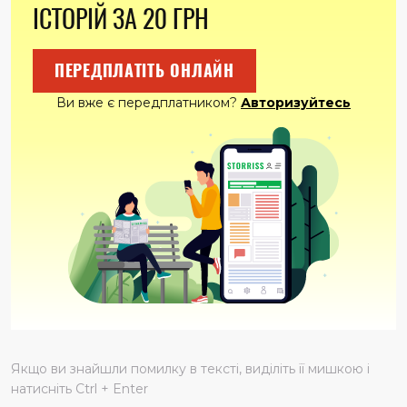
ІСТОРІЙ ЗА 20 ГРН
ПЕРЕДПЛАТІТЬ ОНЛАЙН
Ви вже є передплатником?
Авторизуйтесь
Якщо ви знайшли помилку в тексті, виділіть її мишкою і
натисніть Ctrl + Enter