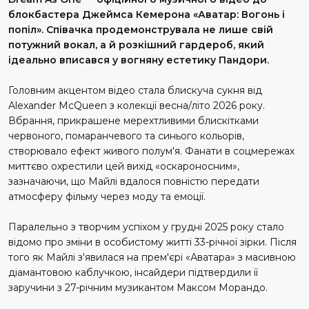
блокбастера Джеймса Кемерона «Аватар: Вогонь і
попіл». Співачка продемонструвала не лише свій
потужний вокал, а й розкішний гардероб, який
ідеально вписався у вогняну естетику Пандори.
Головним акцентом відео стала блискуча сукня від
Alexander McQueen з колекції весна/літо 2026 року.
Вбрання, прикрашене мерехтливими блискітками
червоного, помаранчевого та синього кольорів,
створювало ефект живого полум'я. Фанати в соцмережах
миттєво охрестили цей вихід «оскароносним»,
зазначаючи, що Майлі вдалося повністю передати
атмосферу фільму через моду та емоції.
Паралельно з творчим успіхом у грудні 2025 року стало
відомо про зміни в особистому житті 33-річної зірки. Після
того як Майлі з'явилася на прем'єрі «Аватара» з масивною
діамантовою каблучкою, інсайдери підтвердили її
заручини з 27-річним музикантом Максом Морандо.