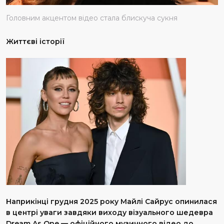
Головним акцентом відео стала блискуча сукня
Життєві історії
Наприкінці грудня 2025 року Майлі Сайрус опинилася
в центрі уваги завдяки виходу візуального шедевра
Dream As One — офіційного музичного відео до