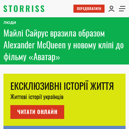
ПЕРЕДПЛАТИТИ
ЛЮДИ
Майлі Сайрус вразила образом
Alexander McQueen у новому кліпі до
фільму «Аватар»
ЕКСКЛЮЗИВНІ ІСТОРІЇ ЖИТТЯ
Життєві історії українців
ЧИТАТИ ОНЛАЙН