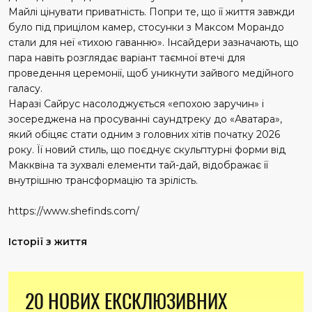
Майлі цінувати приватність. Попри те, що її життя завжди
було під прицілом камер, стосунки з Максом Морандо
стали для неї «тихою гаванню». Інсайдери зазначають, що
пара навіть розглядає варіант таємної втечі для
проведення церемонії, щоб уникнути зайвого медійного
галасу.
Наразі Сайрус насолоджується «епохою заручин» і
зосереджена на просуванні саундтреку до «Аватара»,
який обіцяє стати одним з головних хітів початку 2026
року. Її новий стиль, що поєднує скульптурні форми від
Макквіна та зухвалі елементи тай-дай, відображає її
внутрішню трансформацію та зрілість.
https://www.shefinds.com/
Історії з життя
20 НОВИХ ЕКСКЛЮЗИВНИХ