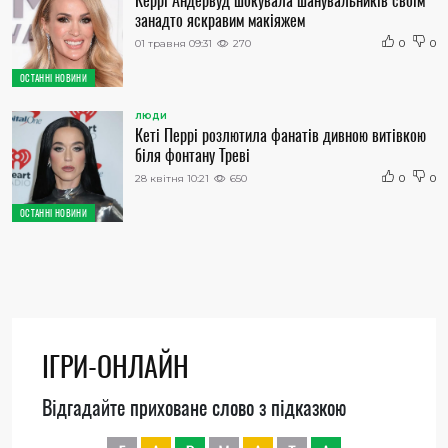
Керрі Андервуд шокувала шанувальників своїм
занадто яскравим макіяжем
01 травня 09:31
270
0
0
ОСТАННІ НОВИНИ
ЛЮДИ
Кеті Перрі розлютила фанатів дивною витівкою
біля фонтану Треві
28 квітня 10:21
650
0
0
ОСТАННІ НОВИНИ
ІГРИ-ОНЛАЙН
Відгадайте приховане слово з підказкою