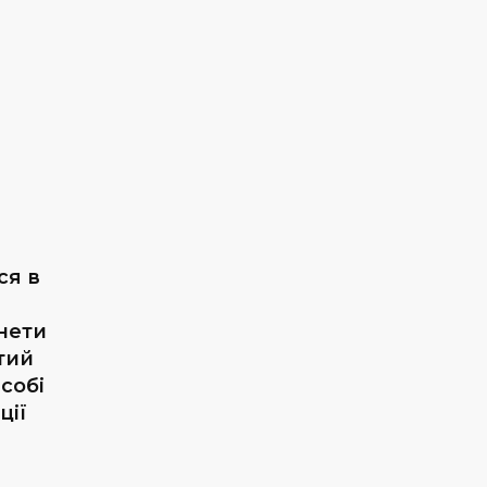
ся в
а
онети
тий
собі
ції