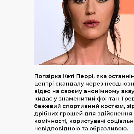
Попзірка Кеті Перрі, яка останн
центрі скандалу через неоднозн
відео на своєму анонімному акау
кидає у знаменитий фонтан Трев
бежевий спортивний костюм, зір
дрібних грошей для здійснення б
комічності, користувачі соціаль
невідповідною та образливою.