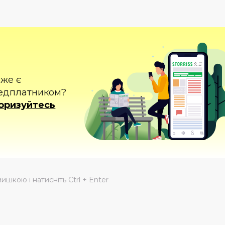
вже є
едплатником?
оризуйтесь
мишкою і натисніть Ctrl + Enter