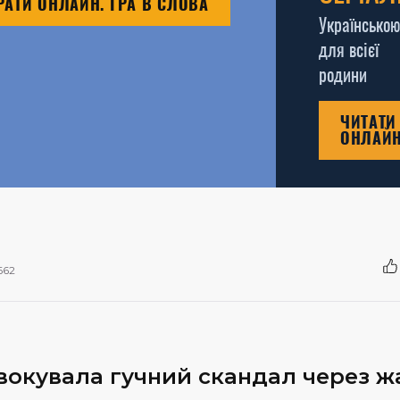
РАТИ ОНЛАЙН. ГРА В СЛОВА
Українською
для всієї
родини
ЧИТАТИ
ОНЛАЙ
662
овокувала гучний скандал через ж