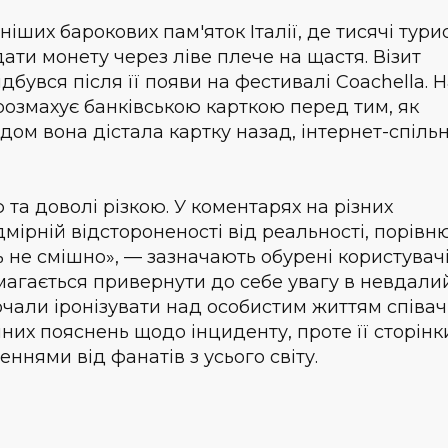
іших барокових пам'яток Італії, де тисячі тури
ти монету через ліве плече на щастя. Візит
дбувся після її появи на фестивалі Coachella. 
розмахує банківською карткою перед тим, як
годом вона дістала картку назад, інтернет-спіль
 та доволі різкою. У коментарях на різних
мірній відстороненості від реальності, порів
ь не смішно», — зазначають обурені користувачі
магається привернути до себе увагу в невдали
почали іронізувати над особистим життям співач
йних пояснень щодо інциденту, проте її сторінк
нями від фанатів з усього світу.