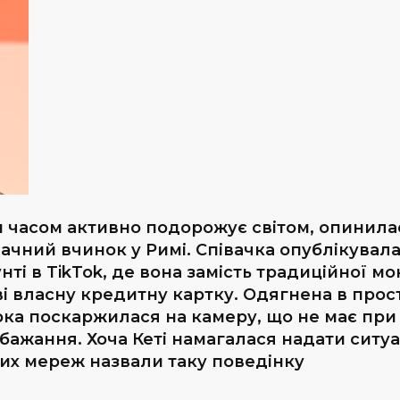
ім часом активно подорожує світом, опинила
ачний вчинок у Римі. Співачка опублікувал
нті в TikTok, де вона замість традиційної м
і власну кредитну картку. Одягнена в прос
ка поскаржилася на камеру, що не має при 
ажання. Хоча Кеті намагалася надати ситуа
них мереж назвали таку поведінку