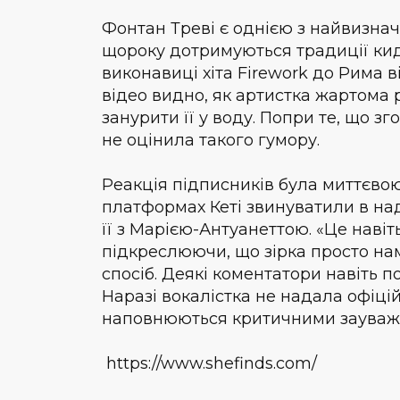
Фонтан Треві є однією з найвизначн
щороку дотримуються традиції кида
виконавиці хіта Firework до Рима ві
відео видно, як артистка жартома 
занурити її у воду. Попри те, що з
не оцінила такого гумору.
Реакція підписників була миттєвою
платформах Кеті звинуватили в над
її з Марією-Антуанеттою. «Це навіт
підкреслюючи, що зірка просто на
спосіб. Деякі коментатори навіть 
Наразі вокалістка не надала офіці
наповнюються критичними зауважен
https://www.shefinds.com/