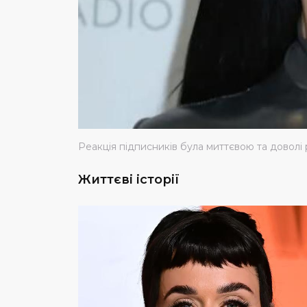
Реакція підписників була миттєвою та доволі 
Життєві історії