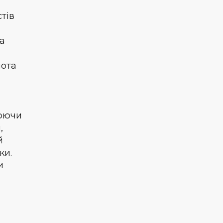
стів
На
нота
нюючи
,
й
ки.
и