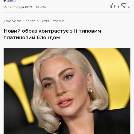
0
0
25 листопада 10:29
496
Джерело:
Газета "Життя. Історії"
Новий образ контрастує з її типовим
платиновим блондом