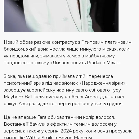
Новий образ разюче контрастує з її типовим платиновим
блондом, який вона носила лише минулого місяця, коли,
як повідомляли, знімалася у камео в майбутньому
продовженні фільму «Диявол носить Prada» в Мілані.
Зірка, яка нещодавно приймала літій і перенесла
психотичний зрив під час зйомок «Народження зірки»,
завершує європейську частину свого світового туру
Mayhem Ball після виступу на Accor Arena. Далі на неї
очікує Австралія, де концерти розпочнуться 5 грудня.
Це не вперше Гага обирає темний колір волосся.
Востаннє її бачили з ефектним темним волоссям у
вересні, а також у серпні 2024 року, коли вона просувала
сингл Die With a Smile з Бруно Марсом.