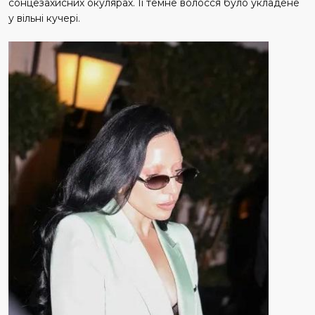
сонцезахисних окулярах. Її темне волосся було укладене
у вільні кучері.