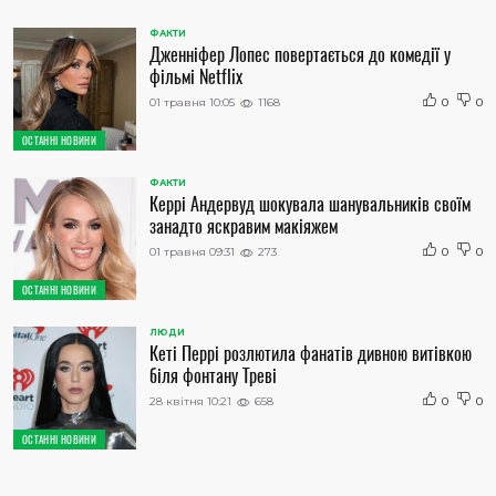
ФАКТИ
Дженніфер Лопес повертається до комедії у
фільмі Netflix
01 травня 10:05
1168
0
0
ОСТАННІ НОВИНИ
ФАКТИ
Керрі Андервуд шокувала шанувальників своїм
занадто яскравим макіяжем
01 травня 09:31
273
0
0
ОСТАННІ НОВИНИ
ЛЮДИ
Кеті Перрі розлютила фанатів дивною витівкою
біля фонтану Треві
28 квітня 10:21
658
0
0
ОСТАННІ НОВИНИ