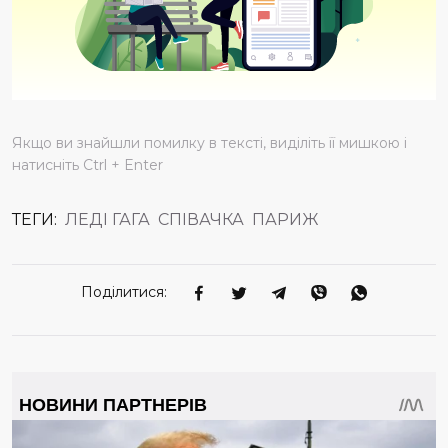
Якщо ви знайшли помилку в тексті, виділіть її мишкою і
натисніть Ctrl + Enter
ТЕГИ:
ЛЕДІ ГАГА
СПІВАЧКА
ПАРИЖ
Поділитися: