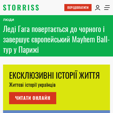
ПЕРЕДПЛАТИТИ
ЛЮДИ
Леді Гага повертається до чорного і
завершує європейський Mayhem Ball-
тур у Парижі
ЕКСКЛЮЗИВНІ ІСТОРІЇ ЖИТТЯ
Життєві історії українців
ЧИТАТИ ОНЛАЙН