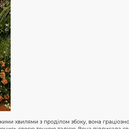
якими хвилями з проділом збоку, вона граціозн
зуючись своєю тонкою талією. Вона підписала св