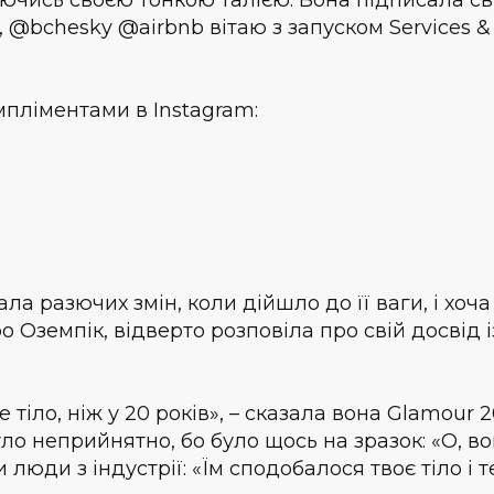
 @bchesky @airbnb вітаю з запуском Services &
пліментами в Instagram:
ла разючих змін, коли дійшло до її ваги, і хоча
 Оземпік, відверто розповіла про свій досвід і
е тіло, ніж у 20 років», – сказала вона Glamour 
було неприйнятно, бо було щось на зразок: «О, в
 люди з індустрії: «Їм сподобалося твоє тіло і т