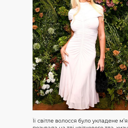
Її світле волосся було укладене м’
позувала на тлі квіткового тла, хи