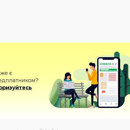
вже є
едплатником?
оризуйтесь