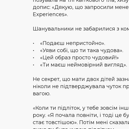
допис: «Дякую, що запросили мене,
Experiences».
Шанувальники не забарилися з ком
• «Подаєш непристойно».
• «Уяви собі, що ти така чудова».
• «Цей образ просто чудовий!»
• «Ти маєш неймовірний вигляд».
Не секрет, що мати двох дітей зазна
ніколи не підтверджувала чуток про
вагою.
«Коли ти підліток, у тебе зовсім інш
року. «Я почала повніти, і тоді це 
стає товстішою». Потім мені сказали