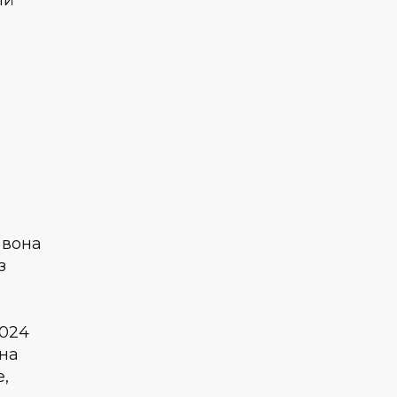
 вона
з
2024
она
е,