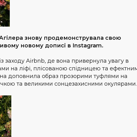
 Агілера знову продемонструвала свою
ивому новому дописі в Instagram.
з заходу Airbnb, де вона привернула увагу в
шами на ліфі, плісованою спідницею та ефектни
 Вона доповнила образ прозорими туфлями на
очкою та великими сонцезахисними окулярами.