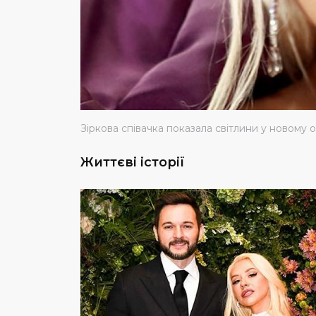
Зіркова співачка показала світлини у новому о
Життєві історії