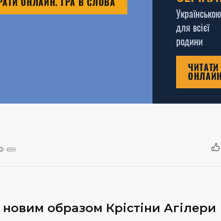
РАТИ ОНЛАЙН. ГРА В СЛОВА
Українською
для всієї
родини
ЧИТАТИ
ОНЛАЙ
659
 новим образом Крістіни Агілери