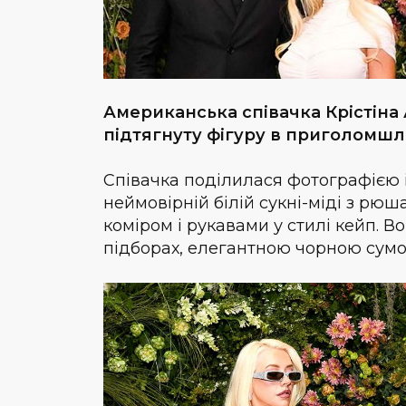
Американська співачка Крістіна
підтягнуту фігуру в приголомшл
Співачка поділилася фотографією і
неймовірній білій сукні-міді з рю
коміром і рукавами у стилі кейп.
підборах, елегантною чорною сум