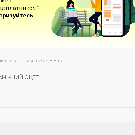
вже є
едплатником?
оризуйтесь
мишкою і натисніть Ctrl + Enter
АМІЧНИЙ ОЦЕТ