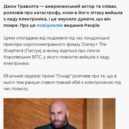
Джон Траволта — американський актор та співак,
розповів про катастрофу, коли в його літаку вийшла
з ладу електроніка, і це змусило думати, що він
помре. Про це
повідомляє
видання People.
Цими спогадами від поділився під час лондонської
прем’єри короткометражного фільму Disney+ The
Shepherd (Пастух), в якому йдеться про пілота
Королівських ВПС, у якого повністю вийшла з ладу
електроніка.
69-річний лауреат премії "Оскар" розповів про те, що в
нього теж раніше стався повний збій з електронікою під
час польоту.