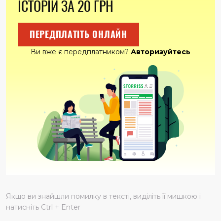
ІСТОРІЙ ЗА 20 ГРН
ПЕРЕДПЛАТІТЬ ОНЛАЙН
Ви вже є передплатником?
Авторизуйтесь
Якщо ви знайшли помилку в тексті, виділіть її мишкою і
натисніть Ctrl + Enter