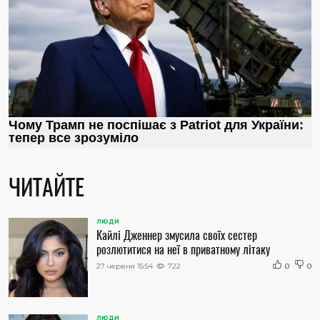
ЧИТАЙТЕ
ЛЮДИ
Кайлі Дженнер змусила своїх сестер
розлютитися на неї в приватному літаку
27 червня 15:54
722
0
0
ЛЮДИ