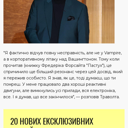
"Я фактично відчув повну несправність, але не у Vampire,
а в корпоративному літаку над Вашингтоном. Тому коли
прочитав (книжку Фредеріка Форсайта "Пастух"), це
спричинило ще більший резонанс через цей досвід, який
я пережив особисто. Я знав, як це, тоді думаєш, що ти
помреш. У мене працювало два хороші реактивні
двигуни, але вимкнулись усі прилади, вся електроніка,
все. І я думав, що все закінчилося", — розповів Траволта.
20 НОВИХ ЕКСКЛЮЗИВНИХ