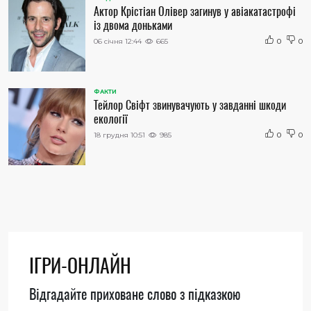
Актор Крістіан Олівер загинув у авіакатастрофі
із двома доньками
06 січня 12:44
665
0
0
ФАКТИ
Тейлор Свіфт звинувачують у завданні шкоди
екології
18 грудня 10:51
985
0
0
ІГРИ-ОНЛАЙН
Відгадайте приховане слово з підказкою